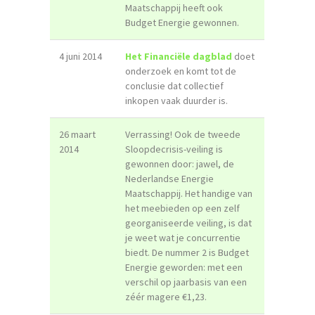
Maatschappij heeft ook
Budget Energie gewonnen.
4 juni 2014
Het Financiële dagblad
doet
onderzoek en komt tot de
conclusie dat collectief
inkopen vaak duurder is.
26 maart
Verrassing! Ook de tweede
2014
Sloopdecrisis-veiling is
gewonnen door: jawel, de
Nederlandse Energie
Maatschappij. Het handige van
het meebieden op een zelf
georganiseerde veiling, is dat
je weet wat je concurrentie
biedt. De nummer 2 is Budget
Energie geworden: met een
verschil op jaarbasis van een
zéér magere €1,23.