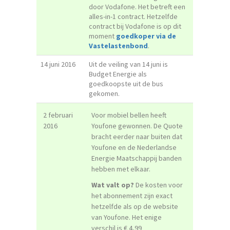
door Vodafone. Het betreft een
alles-in-1 contract. Hetzelfde
contract bij Vodafone is op dit
moment
goedkoper via de
Vastelastenbond
.
14 juni 2016
Uit de veiling van 14 juni is
Budget Energie als
goedkoopste uit de bus
gekomen.
2 februari
Voor mobiel bellen heeft
2016
Youfone gewonnen. De Quote
bracht eerder naar buiten dat
Youfone en de Nederlandse
Energie Maatschappij banden
hebben met elkaar.
Wat valt op?
De kosten voor
het abonnement zijn exact
hetzelfde als op de website
van Youfone. Het enige
verschil is € 4,99