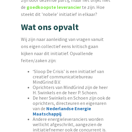
zijn door dezelfde partij, maar het blijkt niet
de
goedkoopste leverancier
te zijn. Hoe
steekt dit 'nobele' initiatief in elkaar?
Wat ons opvalt
Wij zijn naar aanleiding van vragen vanuit
ons eigen collectief eens kritisch gaan
kijken naar dit initiatief. Opvallende
feiten/zaken zijn:
‘Sloop De Crisis’ is een initiatief van
creatief communicatiebureau
MindGrind B.V.
Oprichters van MindGrind zijn de heer
H. Swinkels en de heer P. Schoen.
De heer Swinkels en Schoen zijn ook de
oprichters, directeuren en eigenaren
van de
Nederlandse Energie
Maatschappij
.
Andere energieleveranciers worden
wellicht afgeschrikt, aangezien de
initiatiefnemer ook de concurrent is.