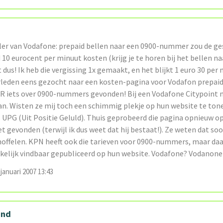
ler van Vodafone: prepaid bellen naar een 0900-nummer zou de g
 10 eurocent per minuut kosten (krijg je te horen bij het bellen na
dus! Ik heb die vergissing 1x gemaakt, en het blijkt 1 euro 30 per m
erleden eens gezocht naar een kosten-pagina voor Vodafon prepai
R iets over 0900-nummers gevonden! Bij een Vodafone Citypoint 
an. Wisten ze mij toch een schimmig plekje op hun website te ton
s UPG (Uit Positie Geluld). Thuis geprobeerd die pagina opnieuw o
t gevonden (terwijl ik dus weet dat hij bestaat!). Ze weten dat so
offelen. KPN heeft ook die tarieven voor 0900-nummers, maar daa
kelijk vindbaar gepubliceerd op hun website. Vodafone? Vodanone!
januari 2007 13:43
ind