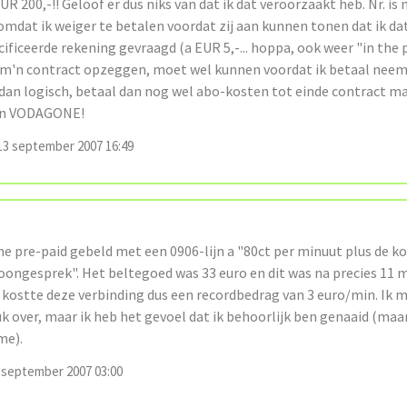
R 200,-!! Geloof er dus niks van dat ik dat veroorzaakt heb. Nr. is 
mdat ik weiger te betalen voordat zij aan kunnen tonen dat ik da
ificeerde rekening gevraagd (a EUR 5,-... hoppa, ook weer "in the
 m'n contract opzeggen, moet wel kunnen voordat ik betaal neem i
dan logisch, betaal dan nog wel abo-kosten tot einde contract m
 ben VODAGONE!
3 september 2007 16:49
e pre-paid gebeld met een 0906-lijn a "80ct per minuut plus de k
oongesprek". Het beltegoed was 33 euro en dit was na precies 11 
 kostte deze verbinding dus een recordbedrag van 3 euro/min. Ik m
uk over, maar ik heb het gevoel dat ik behoorlijk ben genaaid (maa
me).
 september 2007 03:00