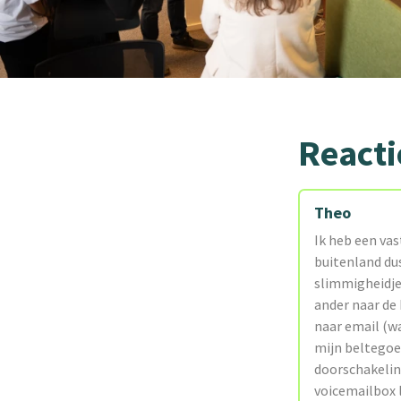
Reacti
Theo
Ik heb een vas
buitenland du
slimmigheidje 
ander naar de 
naar email (wa
mijn beltegoed
doorschakelin
voicemailbox l