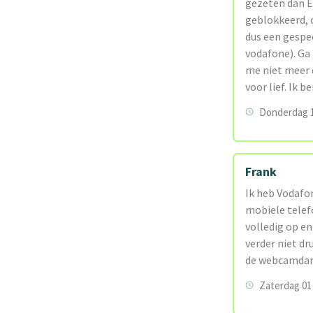
gezeten dan EU
geblokkeerd, o
dus een gespec
vodafone). Ga
me niet meer 
voor lief. Ik
Donderdag 1
Frank
Ik heb Vodafon
mobiele telef
volledig op en
verder niet dr
de webcamda
Zaterdag 01