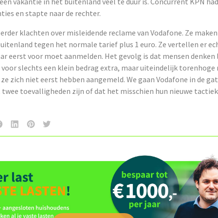
 een vakantie in het buitenland veel te duur is. Concurrent KPN had 
ties en stapte naar de rechter.
eerder klachten over misleidende reclame van Vodafone. Ze maken
buitenland tegen het normale tarief plus 1 euro. Ze vertellen er ech
daar eerst voor moet aanmelden. Het gevolg is dat mensen denken 
voor slechts een klein bedrag extra, maar uiteindelijk torenhoge
 ze zich niet eerst hebben aangemeld. We gaan Vodafone in de g
it twee toevalligheden zijn of dat het misschien hun nieuwe tactiek 