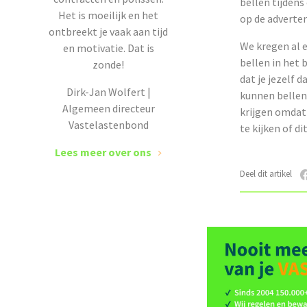
bellen tijdens
Het is moeilijk en het
op de adverten
ontbreekt je vaak aan tijd
We kregen al 
en motivatie. Dat is
bellen in het 
zonde!
dat je jezelf 
Dirk-Jan Wolfert |
kunnen bellen 
Algemeen directeur
krijgen omdat
Vastelastenbond
te kijken of d
Lees meer over ons
Deel dit artikel