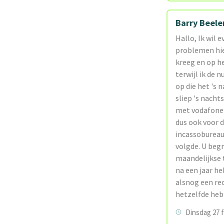
Barry Beele
Hallo, Ik wil 
problemen hie
kreeg en op he
terwijl ik de
op die het 's 
sliep 's nacht
met vodafone 
dus ook voor d
incassobureau
volgde. U begr
maandelijkse 
na een jaar he
alsnog een re
hetzelfde heb
Dinsdag 27 f