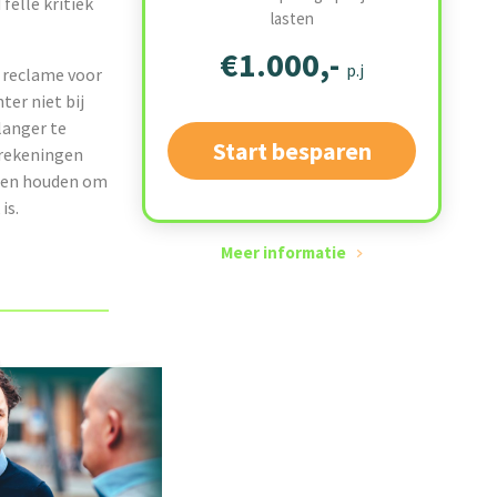
felle kritiek
lasten
€1.000,-
p.j
 reclame voor
ter niet bij
langer te
Start besparen
 rekeningen
aten houden om
is.
Meer informatie