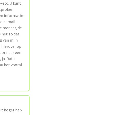
6-etc. U kunt
esproken
ken informatie
voicemail-
ee meneer, de
s het zo dat
g van mijn
 hierover op
door naar een
ja. Dat is
ou het vooral
oit hoger heb