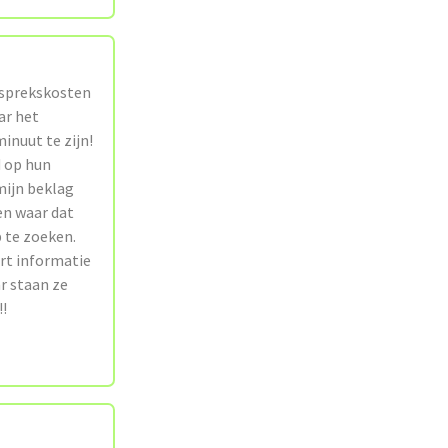
esprekskosten
ar het
inuut te zijn!
d op hun
mijn beklag
en waar dat
p te zoeken.
ort informatie
r staan ze
!