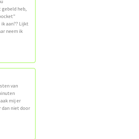
nu
t gebeld heb,
 pocket"
k aan?? Lijkt
aar neem ik
osten van
minuten
aak mij er
r dan niet door