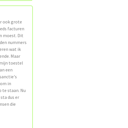
ar ook grote
eds facturen
en moest. Dit
tonden nummers
eren wat ik
kende. Maar
mijn toestel
van een
sanctie's
 om in
 te staan. Nu
 sta dus er
nsen die