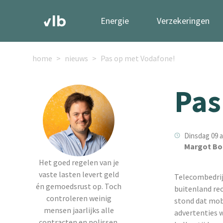
Energie
Verzekeringen
home
nieuws
Pas op met Vodafone!
Pas
Dinsdag 09 a
Margot Bo
Het goed regelen van je
vaste lasten levert geld
Telecombedrij
én gemoedsrust op. Toch
buitenland rec
controleren weinig
stond dat mobi
mensen jaarlijks alle
advertenties 
contracten en polissen.