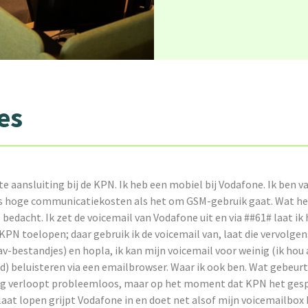
es
te aansluiting bij de KPN. Ik heb een mobiel bij Vodafone. Ik ben v
s hoge communicatiekosten als het om GSM-gebruik gaat. Wat heb
bedacht. Ik zet de voicemail van Vodafone uit en via ##61# laat ik
KPN toelopen; daar gebruik ik de voicemail van, laat die vervolg
v-bestandjes) en hopla, ik kan mijn voicemail voor weinig (ik hou a
) beluisteren via een emailbrowser. Waar ik ook ben. Wat gebeurt 
g verloopt probleemloos, maar op het moment dat KPN het gesp
aat lopen grijpt Vodafone in en doet net alsof mijn voicemailbox 