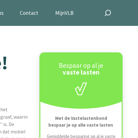
ns
Contact
MijnVLB
!
Bespaar op al je
vaste lasten
 het
egraaf, waarin
Met de Vastelastenbond
 is. De
bespaar je op alle vaste lasten
m dat mobiel
Gemiddelde besparing op al je vaste