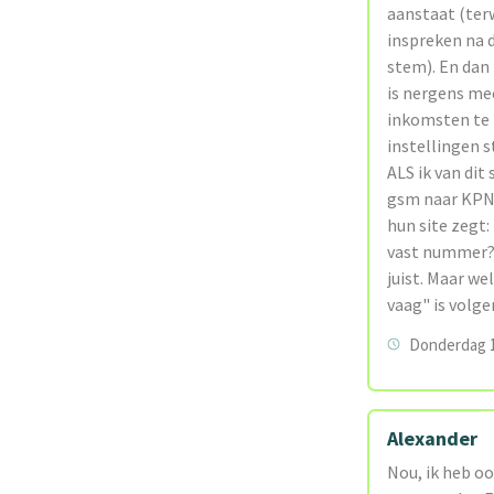
aanstaat (terw
inspreken na d
stem). En dan 
is nergens me
inkomsten te m
instellingen s
ALS ik van dit
gsm naar KPN 
hun site zegt:
vast nummer? D
juist. Maar we
vaag" is volge
Donderdag 1
Alexander
Nou, ik heb oo