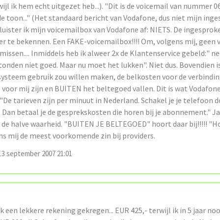
ijl ik hem echt uitgezet heb...). "Dit is de voicemail van nummer 0
e toon..." (Het standaard bericht van Vodafone, dus niet mijn ing
luister ik mijn voicemailbox van Vodafone af: NIETS. De ingespro
er te bekennen. Een FAKE-voicemailbox!!!! Om, volgens mij, geen 
issen.... Inmiddels heb ik alweer 2x de Klantenservice gebeld:" n
tonden niet goed. Maar nu moet het lukken". Niet dus. Bovendien i
 systeem gebruik zou willen maken, de belkosten voor de verbindin
voor mij zijn en BUITEN het beltegoed vallen. Dit is wat Vodafone
 "De tarieven zijn per minuut in Nederland. Schakel je je telefoon 
an betaal je de gesprekskosten die horen bij je abonnement." Ja, 
l de halve waarheid. "BUITEN JE BELTEGOED" hoort daar bij!!!!! "H
ns mij de meest voorkomende zin bij providers.
3 september 2007 21:01
k een lekkere rekening gekregen... EUR 425,- terwijl ik in 5 jaar no