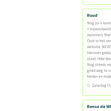
Ruud
Nog zo'n knal
+ bijvoorbeeld
nummer). Niet 
Ooit in het v
website. NEVE
hierover geda
staat. Ikke du
Nog steeds nie
goed weg te m
helder en mak
Zaterdag 13 
Renso de W