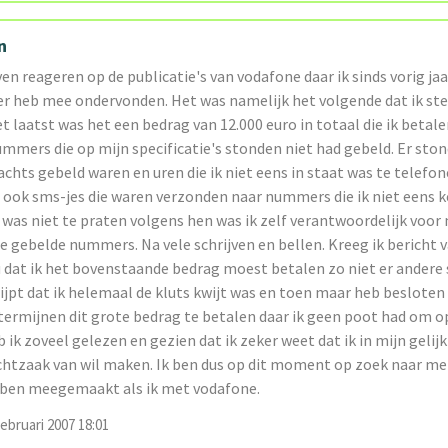
n
even reageren op de publicatie's van vodafone daar ik sinds vorig ja
r heb mee ondervonden. Het was namelijk het volgende dat ik ste
t laatst was het een bedrag van 12.000 euro in totaal die ik betal
 nummers die op mijn specificatie's stonden niet had gebeld. Er s
nachts gebeld waren en uren die ik niet eens in staat was te telefon
s ook sms-jes die waren verzonden naar nummers die ik niet eens 
was niet te praten volgens hen was ik zelf verantwoordelijk voor 
e gebelde nummers. Na vele schrijven en bellen. Kreeg ik bericht 
 dat ik het bovenstaande bedrag moest betalen zo niet er andere 
ijpt dat ik helemaal de kluts kwijt was en toen maar heb besloten
termijnen dit grote bedrag te betalen daar ik geen poot had om op
b ik zoveel gelezen en gezien dat ik zeker weet dat ik in mijn gelijk
chtzaak van wil maken. Ik ben dus op dit moment op zoek naar me
ben meegemaakt als ik met vodafone.
ebruari 2007 18:01