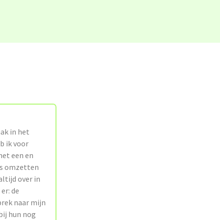
aak in het
 ik voor
 het een en
ens omzetten
ltijd over in
er: de
rek naar mijn
bij hun nog