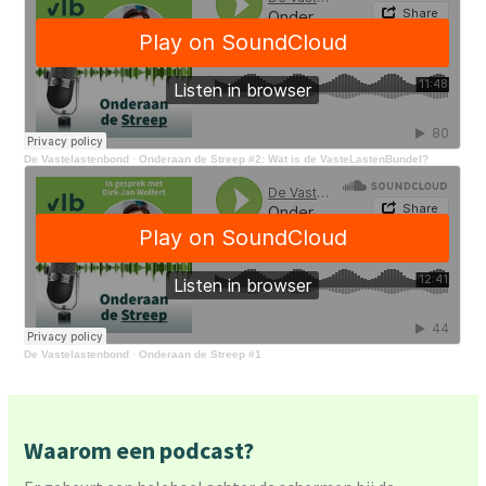
De Vastelastenbond
·
Onderaan de Streep #2: Wat is de VasteLastenBundel?
De Vastelastenbond
·
Onderaan de Streep #1
Waarom een podcast?