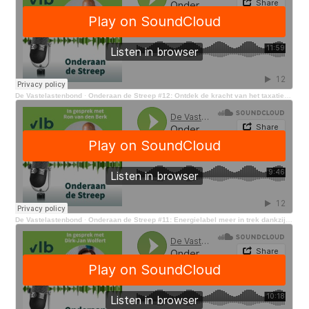
De Vastelastenbond
·
Onderaan de Streep #12: Ontdek de kracht van het taxatierapport
De Vastelastenbond
·
Onderaan de Streep #11: Energielabel meer in trek dankzij energiecrisis