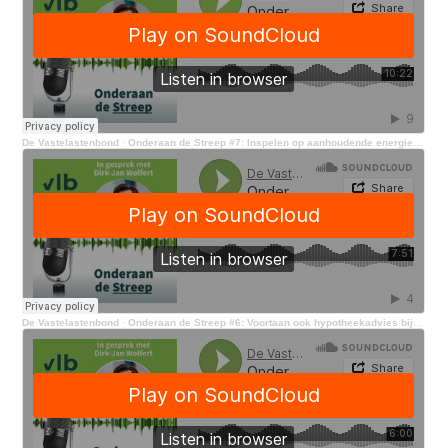
De Vastelastenbond
·
Onderaan de Streep #7: Inspelen op aanhoudende energiecrisis
De Vastelastenbond
·
Onderaan de Streep #6: Voortaan ook hypotheekadvies bij de Vastelastenbond