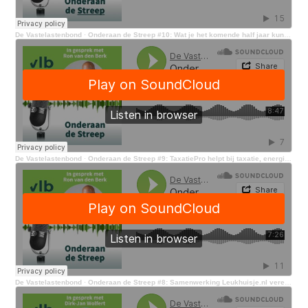
De Vastelastenbond
·
Onderaan de Streep #10: Wat je het komende half jaar kunt verwachten van de energiemarkt
De Vastelastenbond
·
Onderaan de Streep #9: TaxatiePro helpt bij taxatie, energielabel en bouwkundig rapport
De Vastelastenbond
·
Onderaan de Streep #8: Samenwerking Leukhuisje.nl vereenvoudigt verhuizing