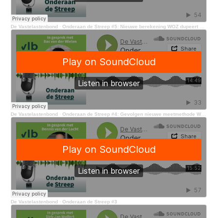
De Vastelastenbond
·
Onderaan de Streep #5: Nieuwe berekening WOZ dupeert senioren
De Vastelastenbond
·
Onderaan de Streep #4: Gevolgen nieuwe meetmethode WOZ
De Vastelastenbond
·
Onderaan de Streep #3