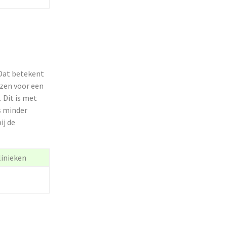
 Dat betekent
ezen voor een
 Dit is met
s minder
ij de
linieken