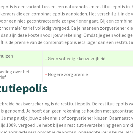
polis is een variant tussen een naturapolis en restitutiepolis in. 
keraars die een combinatiepolis aanbieden. Het verschil zit in de 
je voor een niet gecontracteerde zorgverlener gaat. Bij een combinat
t ‘normale’ tarief volledig vergoed. Ga je naar een zorgverlener di
, dan zijn deze kosten voor jouw rekening. Omdat je geen volledige 
t is de premie van de combinatiepolis iets lager dan een restituti
nhuizen
-
Geen volledige keuzevrijheid
n
eding over het
-
Hogere zorgpremie
ief
tutiepolis
breide basisverzekering is de restitutiepolis. De restitutiepolis 
polis genoemd. Je hoeft dan geen rekening te houden met gecontra
 Je mag altijd jouw ziekenhuis of zorgverlener kiezen. Daarnaast
ijd 100% vergoed. Je hebt bij een restitutieverzekering geen omk
de’ zorgverleners omdat je de kosten, ongeachte jouw keuze, alti