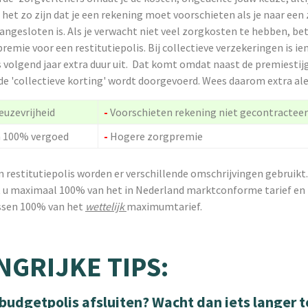
n het zo zijn dat je een rekening moet voorschieten als je naar ee
aangesloten is. Als je verwacht niet veel zorgkosten te hebben, bet
premie voor een restitutiepolis. Bij collectieve verzekeringen is 
s volgend jaar extra duur uit. Dat komt omdat naast de premiestij
de 'collectieve korting' wordt doorgevoerd. Wees daarom extra ale
euzevrijheid
-
Voorschieten rekening niet gecontracteer
n 100% vergoed
-
Hogere zorgpremie
n restitutiepolis worden er verschillende omschrijvingen gebruik
gt u maximaal 100% van het in Nederland marktconforme tarief en 
issen 100% van het
wettelijk
maximumtarief.
NGRIJKE TIPS:
 budgetpolis afsluiten? Wacht dan iets langer t