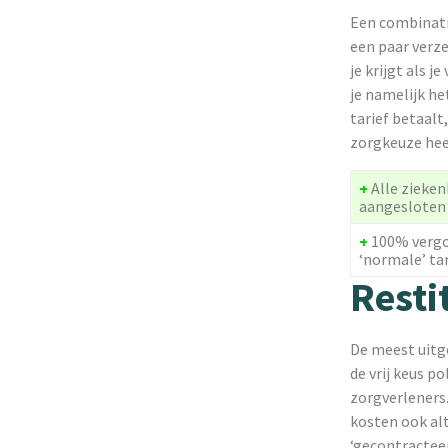
Een combinatie
een paar verze
je krijgt als 
je namelijk he
tarief betaalt
zorgkeuze heef
+
Alle zieke
aangeslote
+
100% vergo
‘normale’ tar
Resti
De meest uitge
de vrij keus 
zorgverleners.
kosten ook alt
‘gecontracteer