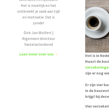
Het is moeilijk en het
ontbreekt je vaak aan tijd
en motivatie. Dat is
zonde!
Dirk-Jan Wolfert |
Algemeen directeur
Vastelastenbond
Lees meer over ons
Het is in Ned
Naast de basi
verzekeringe
zijn er nog w
Er zijn vier 
in de keuzevr
krijgt bij de
Vier verzeke