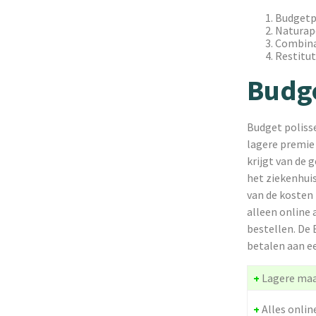
Budgetp
Naturap
Combina
Restitut
Budge
Budget polisse
lagere premie 
krijgt van de 
het ziekenhuis
van de kosten 
alleen online 
bestellen. De 
betalen aan e
+
Lagere ma
+
Alles onlin