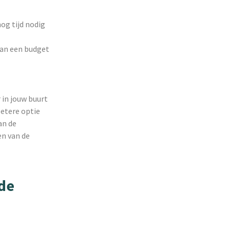
og tijd nodig
 van een budget
 in jouw buurt
betere optie
an de
en van de
de