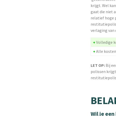
krijgt. Wel ka
gaat die niet 
relatief hoge 
restitutiepoli
verlaging van 
+
Volledige k
+
Alle koste
LET OP:
Bij ee
polissen krij
restitutiepol
BELA
Wil je een