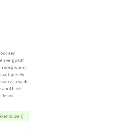
voor een
sten vergoedt
een dorp woont
etaalt je 25%
ssen zijn vaak
ne apotheek
nder wil
iekenhuizen)