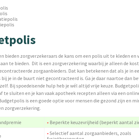
olis
olis
tiepolis
iepolis
tpolis
n bieden zorgverzekeraars de kans om een polis uit te kleden en 
aan te bieden. Dit is een zorgverzekering waarbij je alleen de ko
gecontracteerde zorgaanbieders. Dat kan betekenen dat als je in 
 bij je in de buurt niet gecontracteerd is. Ga je daar naartoe dan b
zelf. Bij spoedeisende hulp heb je wél altijd vrije keuze. Budgetpoli
af te sluiten en je kan vaak apotheek recepten alleen via een onli
Budgetpolis is een goede optie voor mensen die gezond zijn en mi
en zorgverzekering.
andpremie
-
Beperkte keuzevrijheid (beperkt aantal z
-
Selectief aantal zorgaanbieders, zoals
e
fysiotherapeuten