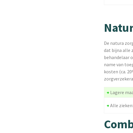
Natur
De natura zorg
dat bijna alle
behandelaar o
name van toepa
kosten (ca. 20
zorgverzekera
+
Lagere ma
+
Alle zieke
Combi