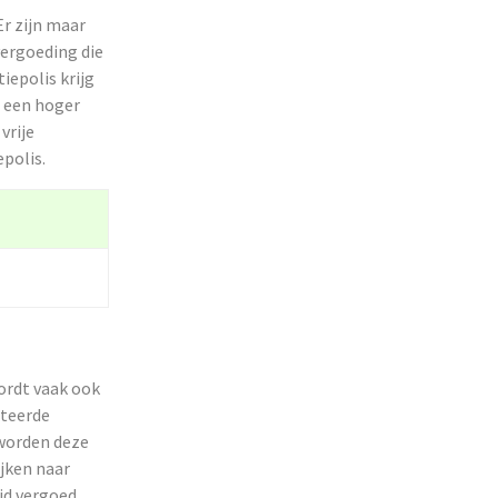
Er zijn maar
vergoeding die
iepolis krijg
e een hoger
vrije
epolis.
wordt vaak ook
cteerde
 worden deze
ijken naar
jd vergoed