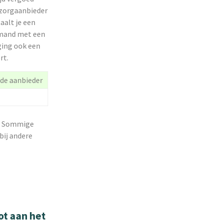
n zorgaanbieder
aalt je een
iemand met een
ging ook een
rt.
de aanbieder
t. Sommige
bij andere
ot aan het