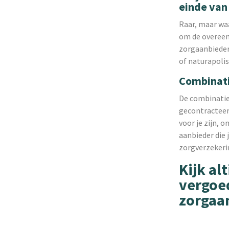
einde van
Raar, maar wa
om de overeenk
zorgaanbieders
of naturapolis
Combinati
De combinatiep
gecontracteerd
voor je zijn, 
aanbieder die 
zorgverzekeri
Kijk al
vergoe
zorgaa