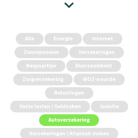
Alle
Energie
Internet
Zonnepanelen
Verzekeringen
Bespaartips
Duurzaamheid
Zorgverzekering
WOZ-waarde
Belastingen
Vaste lasten | Geldzaken
Isolatie
Autoverzekering
Verzekeringen | Afspraak maken