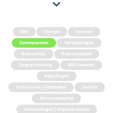
Alle
Energie
Internet
Zonnepanelen
Verzekeringen
Bespaartips
Duurzaamheid
Zorgverzekering
WOZ-waarde
Belastingen
Vaste lasten | Geldzaken
Isolatie
Autoverzekering
Verzekeringen | Afspraak maken