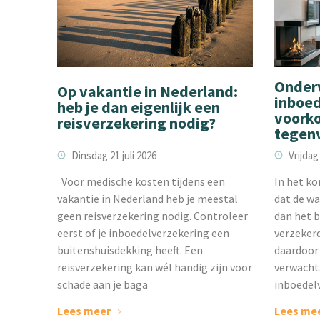
Onderv
Op vakantie in Nederland:
inboed
heb je dan eigenlijk een
voorko
reisverzekering nodig?
tegenv
Dinsdag 21 juli 2026
Vrijdag
Voor medische kosten tijdens een
‌In het k
vakantie in Nederland heb je meestal
dat de wa
geen reisverzekering nodig. Controleer
dan het b
eerst of je inboedelverzekering een
verzekerd
buitenshuisdekking heeft. Een
daardoor 
reisverzekering kan wél handig zijn voor
verwacht
schade aan je baga
inboedel
Lees meer
Lees me