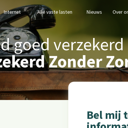
Internet
Alle vaste lasten
Nieuws
Over o
ijd goed verzekerd
zekerd Zonder Zo
Bel mij 
informa