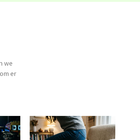
en we
 om er