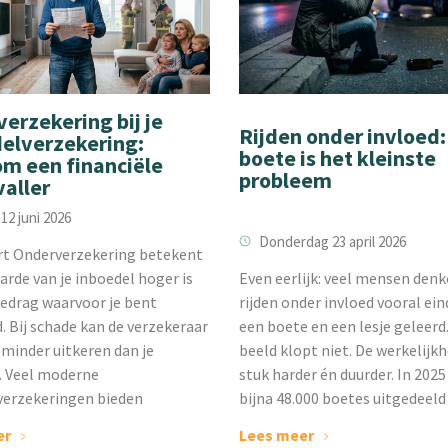
erzekering bij je
Rijden onder invloed:
elverzekering:
boete is het kleinste
m een financiële
probleem
aller
 12 juni 2026
Donderdag 23 april 2026
ort Onderverzekering betekent
‌Even eerlijk: veel mensen den
arde van je inboedel hoger is
rijden onder invloed vooral ei
edrag waarvoor je bent
een boete en een lesje geleerd
. Bij schade kan de verzekeraar
beeld klopt niet. De werkelijkh
minder uitkeren dan je
stuk harder én duurder. In 202
. Veel moderne
bijna 48.000 boetes uitgedeeld
verzekeringen bieden
Lees meer
er