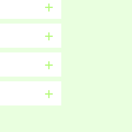
+
+
+
+