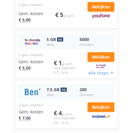
2 jaar
contract
Bekijken
Gem. kosten
€
5
,–
p.m.
€
5
,00
5
GB
5000
5
G
data
minuten
2 jaar
contract
Bekijken
Gem. kosten
€
1
,–
p.m.
€
5
,50
na 6 maanden
€
7
,–
p.m.
Alle shops
filter_list
7,5
GB
200
5
G
data
minuten
2 jaar
contract
Bekijken
Gem. kosten
€
4
,–
p.m.
€
7
,00
na 6 maanden
€
8
,–
p.m.