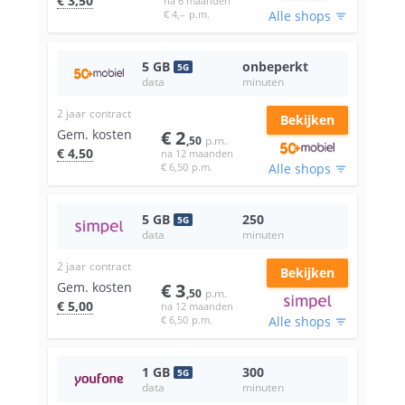
€
3
,50
na 6 maanden
€
4
,–
p.m.
Alle shops
filter_list
5
GB
onbeperkt
5
G
data
minuten
2 jaar
contract
Bekijken
Gem. kosten
€
2
,50
p.m.
€
4
,50
na 12 maanden
€
6
,50
p.m.
Alle shops
filter_list
5
GB
250
5
G
data
minuten
2 jaar
contract
Bekijken
Gem. kosten
€
3
,50
p.m.
€
5
,00
na 12 maanden
€
6
,50
p.m.
Alle shops
filter_list
1
GB
300
5
G
data
minuten