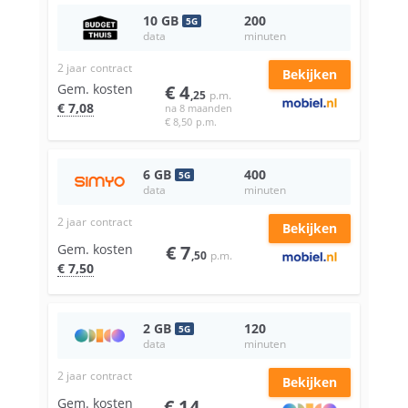
10
GB
200
5
G
data
minuten
2 jaar
contract
Bekijken
Gem. kosten
€
4
,25
p.m.
€
7
,08
na 8 maanden
€
8
,50
p.m.
6
GB
400
5
G
data
minuten
2 jaar
contract
Bekijken
Gem. kosten
€
7
,50
p.m.
€
7
,50
2
GB
120
5
G
data
minuten
2 jaar
contract
Bekijken
Gem. kosten
€
14