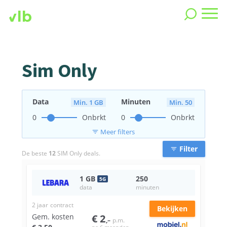
Sim Only
Data
Minuten
Min. 1 GB
Min. 50
0
Onbrkt
0
Onbrkt
Meer filters
filter_list
Filter
filter_list
De beste
12
SIM Only deals.
1
GB
250
5
G
data
minuten
2 jaar
contract
Bekijken
Gem. kosten
€
2
,–
p.m.