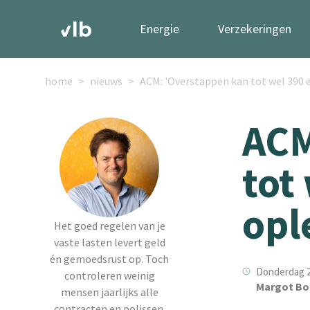
Energie
Verzekeringen
home
nieuws
ACM: 'Overstappen kan tot wel 390 
ACM
tot
opl
Het goed regelen van je
vaste lasten levert geld
én gemoedsrust op. Toch
Donderdag 2
controleren weinig
Margot Bo
mensen jaarlijks alle
contracten en polissen.