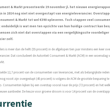
sument & Markt presenteerde 19 november jl. het nieuwe energierappor
n in 2014 nog niet niet overgestapt van energieleverancier.
Overstapp
Consument & Markt tot wel €390 opleveren.
Toch stappen veel consument
 onduidelijk is wat men ten opzichte van hun huidige contract kan be
ensen zich niet dat overstappen via een vergelijkingssite voordeliger 
ier zelf.
ers is meer dan de helft (55 procent) in de afgelopen tien jaar minstens een keer ov
erancier.
Dat concludeert de Autoriteit Consument & Markt (ACM) in een woensdag 
rkt.
selde 12,7 procent van de consumenten van leverancier, met als belangrijkste reden 
nog nooit zijn overgestapt (45 procent) is volgens de ACM de grootste besparing te
o.
Consumenten kijken bij een overstap vooral naar de prijs (72 procent) en het we
ieuwe aanbieder. De keuze voor groene stroom is voor 14 procent van de overstapp
rrentie