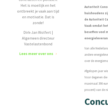
Het is moeilijk en het
Autoriteit Con
ontbreekt je vaak aan tijd
huishoudens zij
en motivatie. Dat is
de Autoriteit 
zonde!
Vaak omdat het
Dirk-Jan Wolfert |
beseffen veel m
Algemeen directeur
energieleveranc
Vastelastenbond
Van alle Nederland
Lees meer over ons
andere energielev
over de energiema
Afgelopen jaar wis
Voor degenen die 
maximaal 390 eur
procent) van de n
Concu