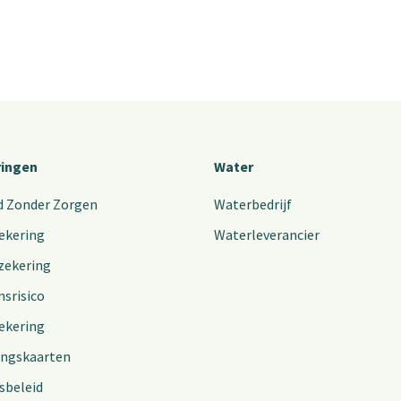
ringen
Water
d Zonder Zorgen
Waterbedrijf
ekering
Waterleverancier
zekering
nsrisico
ekering
ingskaarten
sbeleid