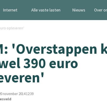
Internet
Alle vaste lasten
Nieuws
Over o
euro opleveren'
: 'Overstappen 
 wel 390 euro
everen'
0 november 2014 12:39
esveld