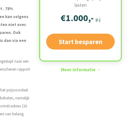
lasten
t . 78%
€1.000,-
en kan volgens
p.j
en niet over.
sparen.
Ook
Start besparen
is dan via een
ergestapt naar een
verschenen rapport
Meer informatie
het prijsvoordeel.
 behalen, namelijk
lkomstcadeau (16
ers van belang.