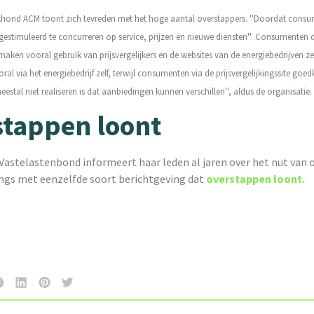
hond ACM toont zich tevreden met het hoge aantal overstappers. ''Doordat consu
estimuleerd te concurreren op service, prijzen en nieuwe diensten''.
Consumenten di
ken vooral gebruik van prijsvergelijkers en de websites van de energiebedrijven ze
ral via het energiebedrijf zelf, terwijl consumenten via de prijsvergelijkingssite goe
meestal niet realiseren is dat aanbiedingen kunnen verschillen'', aldus de organisatie.
tappen loont
 Vastelastenbond informeert haar leden al jaren over het nut van
gs met eenzelfde soort berichtgeving dat
overstappen loont.