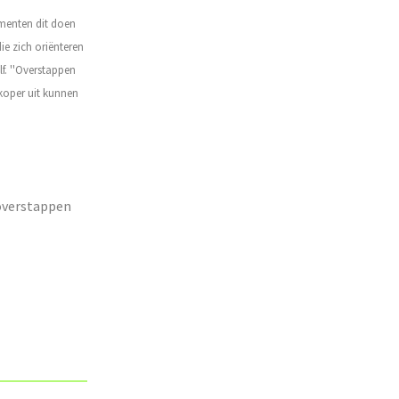
menten dit doen
e zich oriënteren
lf.
''Overstappen
dkoper uit kunnen
 overstappen