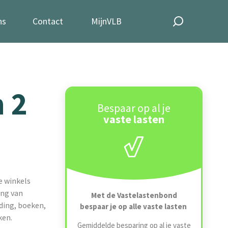
ns
Contact
MijnVLB
 2
Bespaar op al je
vaste lasten
e winkels
ing van
Met de Vastelastenbond
ding, boeken,
bespaar je op alle vaste lasten
ken.
Gemiddelde besparing op al je vaste