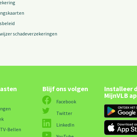
ekering
ingskaarten
sbeleid
wijzer schadeverzekeringen
lasten
Blijf ons volgen
Installeer 
MijnVLB a
Facebook
ingen
Twitter
ek
LinkedIn
-TV-Bellen
YouTube