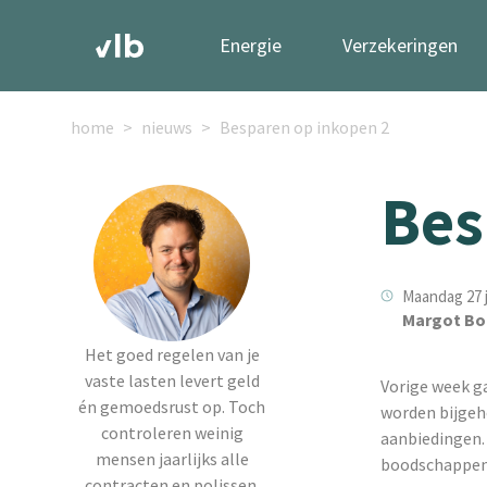
Energie
Verzekeringen
home
nieuws
Besparen op inkopen 2
Bes
Maandag 27 j
Margot Bo
Het goed regelen van je
vaste lasten levert geld
Vorige week g
én gemoedsrust op. Toch
worden bijgeh
controleren weinig
aanbiedingen.
mensen jaarlijks alle
boodschappen, 
contracten en polissen.