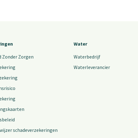
ringen
Water
d Zonder Zorgen
Waterbedrijf
ekering
Waterleverancier
zekering
nsrisico
ekering
ingskaarten
sbeleid
wijzer schadeverzekeringen