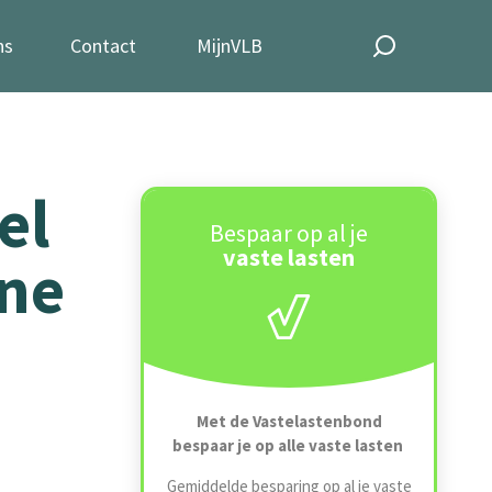
ns
Contact
MijnVLB
el
Bespaar op al je
vaste lasten
ene
Met de Vastelastenbond
bespaar je op alle vaste lasten
Gemiddelde besparing op al je vaste