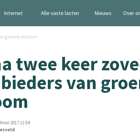
Internet
Alle vaste lasten
Nieuws
Over o
van groene stroom
na twee keer zove
bieders van gro
oom
 mei 2017 11:04
esveld