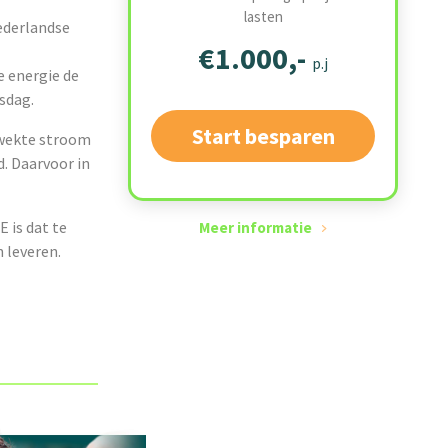
lasten
Nederlandse
€1.000,-
p.j
e energie de
sdag.
Start besparen
gewekte stroom
. Daarvoor in
 is dat te
Meer informatie
 leveren.