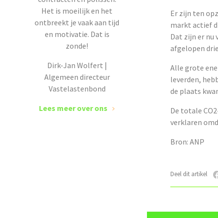
Het is moeilijk en het
Er zijn ten op
ontbreekt je vaak aan tijd
markt actief d
en motivatie. Dat is
Dat zijn er nu
zonde!
afgelopen drie
Dirk-Jan Wolfert |
Alle grote ene
Algemeen directeur
leverden, hebb
Vastelastenbond
de plaats kwa
Lees meer over ons
De totale CO2-
verklaren omd
Bron: ANP
Deel dit artikel