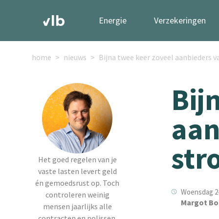
Energie
Verzekeringen
home
nieuws
Bijna twee keer zoveel aanbieders 
Bij
aan
str
Het goed regelen van je
vaste lasten levert geld
én gemoedsrust op. Toch
Woensdag 24
controleren weinig
Margot Bo
mensen jaarlijks alle
contracten en polissen.