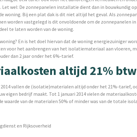
Let wel: De zonnepanelen installatie dient dan in bouwkundig opz
e woning. Bij een plat dak is dit niet altijd het geval. Als zonnepa
nen worden vastgelegd is dit onvoldoende om de zonnepanelen i
deel te laten worden van de woning.
 woning? En is het doel hiervan dat de woning energiezuiniger wor
ten voor het aanbrengen van het isolatiemateriaal aan vloeren, 
uder dan 2 jaar onder het 6%-tarief.
iaalkosten altijd 21% btw
i 2014 vallen de (isolatie)materialen altijd onder het 21%-tarief, oo
uw eigen bedrijf maakt. Tot 1 januari 2014 vielen de materiaalkos
de waarde van de materialen 50% of minder was van de totale isol
gdienst en Rijksoverheid