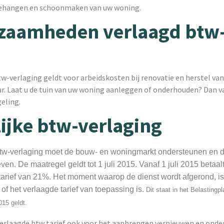
behangen en schoonmaken van uw woning.
zaamheden verlaagd btw
btw-verlaging geldt voor arbeidskosten bij renovatie en herstel v
ar. Laat u de tuin van uw woning aanleggen of onderhouden? Dan va
eling.
lijke btw-verlaging
 btw-verlaging moet de bouw- en woningmarkt ondersteunen en 
en. De maatregel geldt tot 1 juli 2015. Vanaf 1 juli 2015 betaal
 tarief van 21%. Het moment waarop de dienst wordt afgerond, i
of het verlaagde tarief van toepassing is.
Dit staat in het Belastingp
015 geldt.
verlaagde btw tarief ook voor het aanbrengen vernieuwen en ond