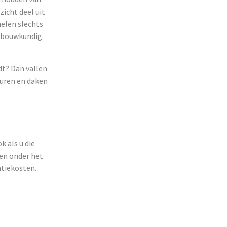
icht deel uit
nelen slechts
n bouwkundig
dt? Dan vallen
muren en daken
k als u die
ten onder het
atiekosten.