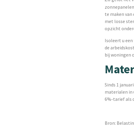
zonnepanelen. 
te maken van d
met losse ste
opzicht onder
Isoleert u een
de arbeidskos
bij woningen o
Mater
Sinds 1 januar
materialen in 
6%-tarief als 
Bron: Belastin