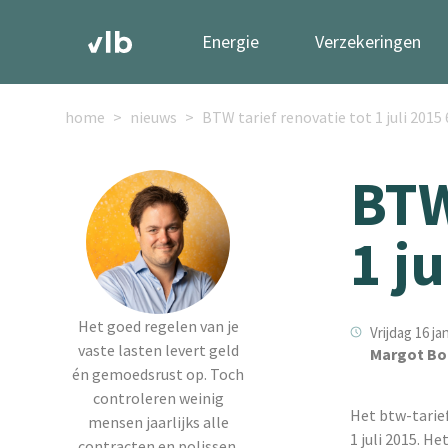
Energie
Verzekeringen
home
nieuws
BTW tarief renovatie tot 1 juli 2015
BTW
1 j
Het goed regelen van je
Vrijdag 16 ja
vaste lasten levert geld
Margot Bo
én gemoedsrust op. Toch
controleren weinig
Het btw-tarief
mensen jaarlijks alle
1 juli 2015. H
contracten en polissen.