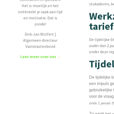
stukadoren, 
Het is moeilijk en het
ontbreekt je vaak aan tijd
Werk
en motivatie. Dat is
tarief
zonde!
Dirk-Jan Wolfert |
De tijdelijke 
Algemeen directeur
ouder dan 2 ja
Vastelastenbond
onder deze reg
Lees meer over ons
Tijde
De tijdelijke
een impuls gev
gebruikelijke
voor de vraag 
sinds 1 januari 2
geldt het 
Zo