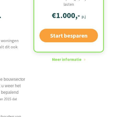
lasten
-
€1.000,-
p.j
Start besparen
an woningen
lt dit ook
Meer informatie
de bouwsector
t u weer het
s bepalend
lan 2015 dat
erhouden van