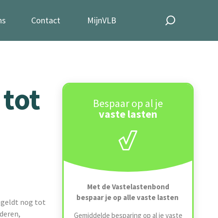
ns
Contact
MijnVLB
 tot
Bespaar op al je
vaste lasten
Met de Vastelastenbond
bespaar je op alle vaste lasten
 geldt nog tot
lderen,
Gemiddelde besparing op al je vaste