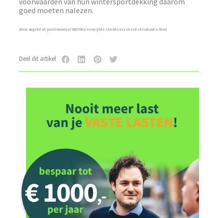
voorwaarden van hun wintersportdekking daarom
goed moeten nalezen.
Bron: nugeld.nl/portemonnee/3667061/eenvijfde-slecht-verzekerd-skivakantie.html
Deel dit artikel