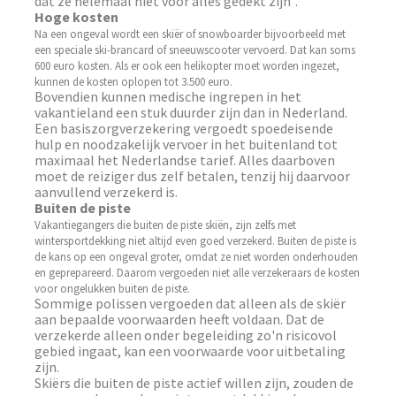
dat ze helemaal niet voor alles gedekt zijn".
Hoge kosten
Na een ongeval wordt een skiër of snowboarder bijvoorbeeld met
een speciale ski-brancard of sneeuwscooter vervoerd. Dat kan soms
600 euro kosten. Als er ook een helikopter moet worden ingezet,
kunnen de kosten oplopen tot 3.500 euro.
Bovendien kunnen medische ingrepen in het
vakantieland een stuk duurder zijn dan in Nederland.
Een basiszorgverzekering vergoedt spoedeisende
hulp en noodzakelijk vervoer in het buitenland tot
maximaal het Nederlandse tarief. Alles daarboven
moet de reiziger dus zelf betalen, tenzij hij daarvoor
aanvullend verzekerd is.
Buiten de piste
Vakantiegangers die buiten de piste skiën, zijn zelfs met
wintersportdekking niet altijd even goed verzekerd. Buiten de piste is
de kans op een ongeval groter, omdat ze niet worden onderhouden
en geprepareerd. Daarom vergoeden niet alle verzekeraars de kosten
voor ongelukken buiten de piste.
Sommige polissen vergoeden dat alleen als de skiër
aan bepaalde voorwaarden heeft voldaan. Dat de
verzekerde alleen onder begeleiding zo'n risicovol
gebied ingaat, kan een voorwaarde voor uitbetaling
zijn.
Skiërs die buiten de piste actief willen zijn, zouden de