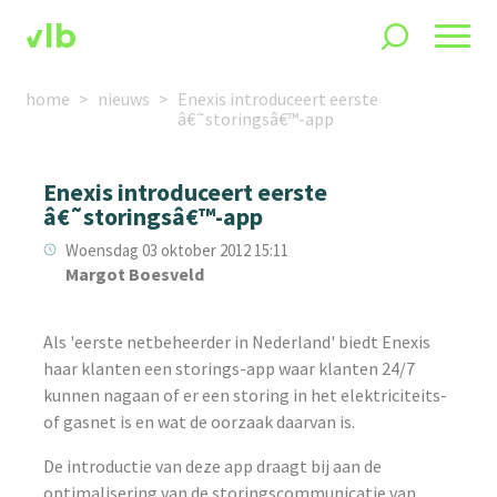
home
nieuws
Enexis introduceert eerste
â€˜storingsâ€™-app
Enexis introduceert eerste
â€˜storingsâ€™-app
Woensdag 03 oktober 2012 15:11
Margot Boesveld
Als 'eerste netbeheerder in Nederland' biedt Enexis
haar klanten een storings-app waar klanten 24/7
kunnen nagaan of er een storing in het elektriciteits-
of gasnet is en wat de oorzaak daarvan is.
De introductie van deze app draagt bij aan de
optimalisering van de storingscommunicatie van