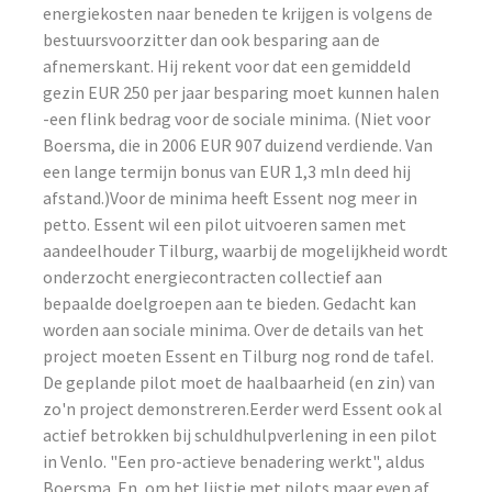
energiekosten naar beneden te krijgen is volgens de
bestuursvoorzitter dan ook besparing aan de
afnemerskant. Hij rekent voor dat een gemiddeld
gezin EUR 250 per jaar besparing moet kunnen halen
-een flink bedrag voor de sociale minima. (Niet voor
Boersma, die in 2006 EUR 907 duizend verdiende. Van
een lange termijn bonus van EUR 1,3 mln deed hij
afstand.)Voor de minima heeft Essent nog meer in
petto. Essent wil een pilot uitvoeren samen met
aandeelhouder Tilburg, waarbij de mogelijkheid wordt
onderzocht energiecontracten collectief aan
bepaalde doelgroepen aan te bieden. Gedacht kan
worden aan sociale minima. Over de details van het
project moeten Essent en Tilburg nog rond de tafel.
De geplande pilot moet de haalbaarheid (en zin) van
zo'n project demonstreren.Eerder werd Essent ook al
actief betrokken bij schuldhulpverlening in een pilot
in Venlo. "Een pro-actieve benadering werkt", aldus
Boersma. En, om het lijstje met pilots maar even af