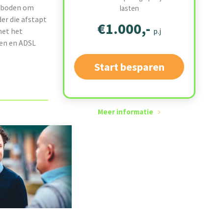
geboden om
lasten
er die afstapt
€1.000,-
met het
p.j
en en ADSL
Start besparen
Meer informatie