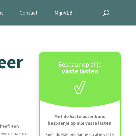
ns
Contact
MijnVLB
eer
Bespaar op al je
vaste lasten
Met de Vastelastenbond
bespaar je op alle vaste lasten
heeft een
hoeven daarom
Gemiddelde besparing op al je vaste