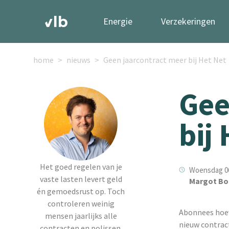
Energie
Verzekeringen
home
nieuws
Geen jaarcontract meer bij Het Net
Gee
bij
Het goed regelen van je
Woensdag 06 
vaste lasten levert geld
Margot Bo
én gemoedsrust op. Toch
controleren weinig
Abonnees hoev
mensen jaarlijks alle
nieuw contrac
contracten en polissen.