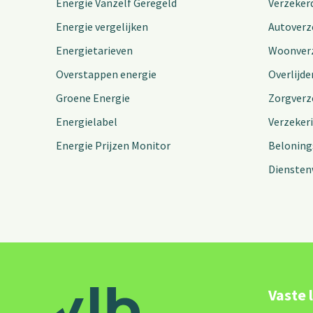
Energie Vanzelf Geregeld
Verzeker
Energie vergelijken
Autoverz
Energietarieven
Woonver
Overstappen energie
Overlijde
Groene Energie
Zorgverz
Energielabel
Verzeker
Energie Prijzen Monitor
Beloning
Diensten
Vaste 