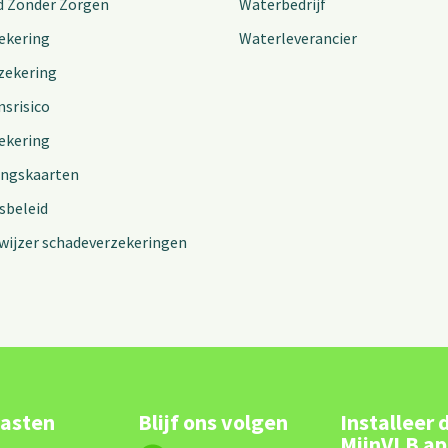
d Zonder Zorgen
Waterbedrijf
ekering
Waterleverancier
zekering
nsrisico
ekering
ingskaarten
sbeleid
wijzer schadeverzekeringen
lasten
Blijf ons volgen
Installeer 
MijnVLB a