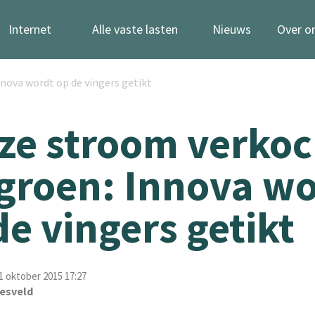
Internet
Alle vaste lasten
Nieuws
Over o
nnova wordt op de vingers getikt
jze stroom verkoc
 groen: Innova w
de vingers getikt
 oktober 2015 17:27
esveld