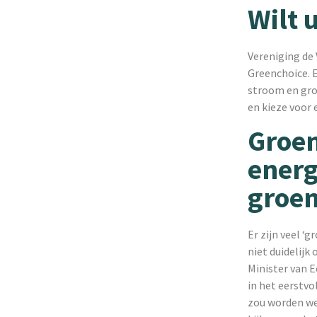
Wilt 
Vereniging de
Greenchoice. 
stroom en gro
en kieze voor
Groe
energ
groen
Er zijn veel ‘
niet duidelijk
Minister van 
in het eerstv
zou worden we