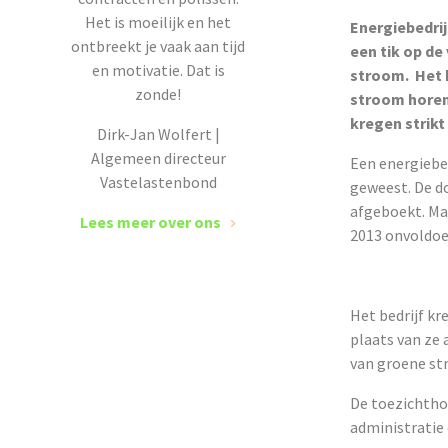
Het is moeilijk en het
Energiebedrij
ontbreekt je vaak aan tijd
een tik op de
en motivatie. Dat is
stroom. Het b
zonde!
stroom horen.
kregen strikt
Dirk-Jan Wolfert |
Algemeen directeur
Een energiebe
Vastelastenbond
geweest. De d
afgeboekt. Maa
Lees meer over ons
2013 onvoldoe
Het bedrijf kr
plaats van ze
van groene st
De toezichthou
administratie