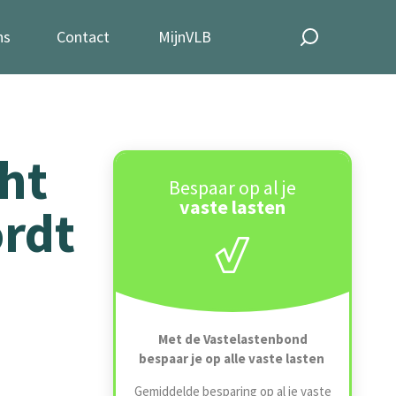
ns
Contact
MijnVLB
ht
Bespaar op al je
vaste lasten
ordt
Met de Vastelastenbond
bespaar je op alle vaste lasten
Gemiddelde besparing op al je vaste