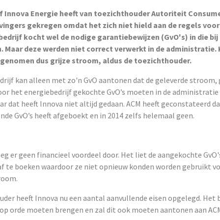
f Innova Energie heeft van toezichthouder Autoriteit Consum
 vingers gekregen omdat het zich niet hield aan de regels voo
edrijf kocht wel de nodige garantiebewijzen (GvO's) in die bi
 Maar deze werden niet correct verwerkt in de administratie.
 genomen dus grijze stroom, aldus de toezichthouder.
drijf kan alleen met zo'n GvO aantonen dat de geleverde stroom, 
oor het energiebedrijf gekochte GvO’s moeten in de administrati
r dat heeft Innova niet altijd gedaan. ACM heeft geconstateerd da
nde GvO’s heeft afgeboekt en in 2014 zelfs helemaal geen.
eeg er geen financieel voordeel door. Het liet de aangekochte GvO'
 af te boeken waardoor ze niet opnieuw konden worden gebruikt v
room.
der heeft Innova nu een aantal aanvullende eisen opgelegd. Het be
 op orde moeten brengen en zal dit ook moeten aantonen aan AC