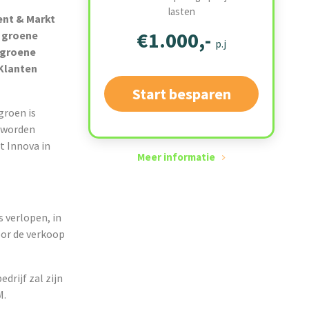
lasten
ent & Markt
€1.000,-
r groene
p.j
j groene
 Klanten
Start besparen
groen is
e worden
t Innova in
Meer informatie
s verlopen, in
oor de verkoop
drijf zal zijn
M.