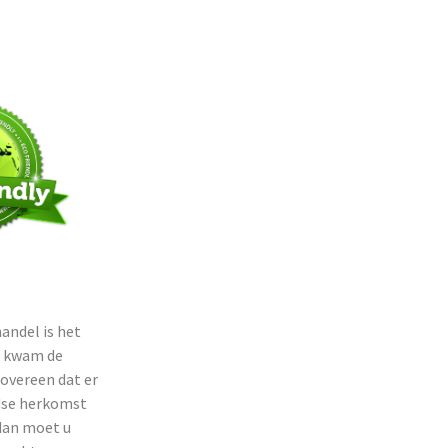
handel is het
14 kwam de
overeen dat er
ndse herkomst
dan moet u