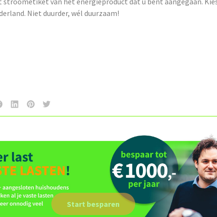
et stroometiket van het energieproduct dat u bent aangegaan. Kie
derland. Niet duurder, wél duurzaam!
Start besparen