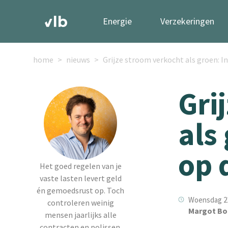
Energie
Verzekeringen
home
nieuws
Grijze stroom verkocht als groen: I
Gri
als
op 
Het goed regelen van je
vaste lasten levert geld
én gemoedsrust op. Toch
Woensdag 21
controleren weinig
Margot Bo
mensen jaarlijks alle
contracten en polissen.