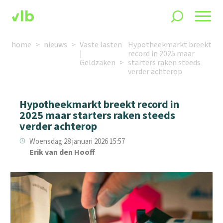
home
nieuws
Vaste lasten
Hypotheekmarkt breekt
|
record in 2025 maar
Geldzaken
starters raken steeds
verder achterop
Hypotheekmarkt breekt record in
2025 maar starters raken steeds
verder achterop
Woensdag 28 januari 2026 15:57
Erik van den Hooff