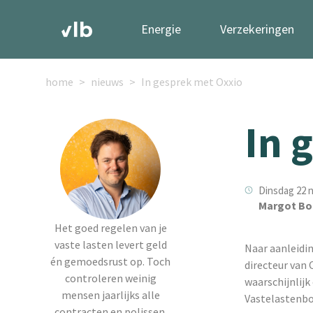
Energie
Verzekeringen
home
nieuws
In gesprek met Oxxio
In 
Dinsdag 22 
Margot Bo
Het goed regelen van je
vaste lasten levert geld
Naar aanleidi
én gemoedsrust op. Toch
directeur van 
controleren weinig
waarschijnlijk
mensen jaarlijks alle
Vastelastenbo
contracten en polissen.