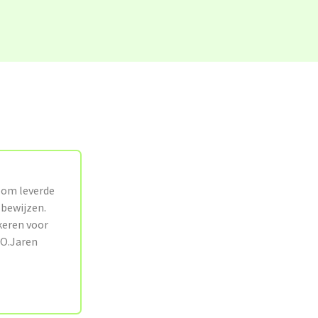
oom leverde
 bewijzen.
keren voor
IO.Jaren