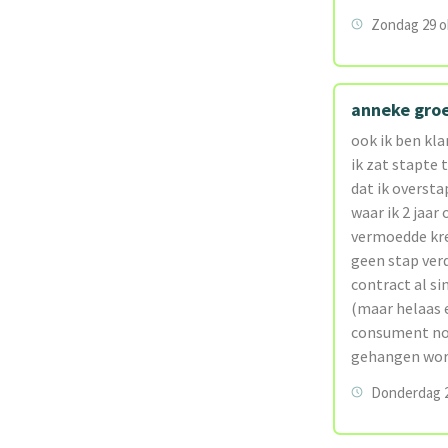
Zondag 29 o
anneke gro
ook ik ben kl
ik zat stapte 
dat ik oversta
waar ik 2 jaar
vermoedde kre
geen stap verd
contract al si
(maar helaas 
consument nog
gehangen word
Donderdag 2