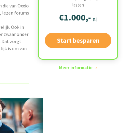
lasten
n die van Oxxio
, lezen forums
€1.000,-
p.j
elijk. Ook in
er zwaar onder
Start besparen
. Dat zorgt
lijk is om van
Meer informatie