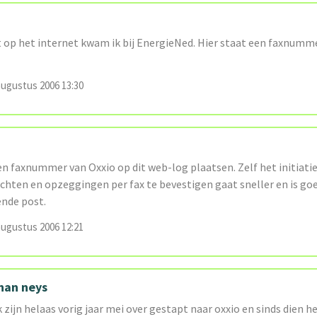
t op het internet kwam ik bij EnergieNed. Hier staat een faxnumme
augustus 2006 13:30
n faxnummer van Oxxio op dit web-log plaatsen. Zelf het initiat
achten en opzeggingen per fax te bevestigen gaat sneller en is g
nde post.
augustus 2006 12:21
han neys
 zijn helaas vorig jaar mei over gestapt naar oxxio en sinds dien h