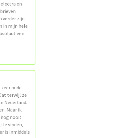
 electra en
 brieven
 verder zijn
n in mijn hele
absoluut een
n zeer oude
at terwijl ze
an Nederland.
en. Maar ik
b nog nooit
j te vinden,
er is inmiddels