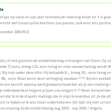
de
estapt op oxxio en zijn zeer tevreden,de rekening klopt en 't is goe
bericht wel tussen jullie klachten zou passen, ook eens iets positie
ovember 2006 09:21
llo, Ik heb gisteren de eindafrekening ontvangen van Oxxio. Op zi
alde 72 euro, kreeg 125, euro terug en mijn nieuwe bedrag wordt 96
. Bij mijn vader idem dito. Hij betaalde 8,-, kreeg 30,- euro terug e
: 48,- euro. Waar komt deze verhoging vandaan ???? Bij een zoekak
 ik een bericht waarop werd gewaarschuwd dat als je een mailong 
 inderdaad deze hogere prijzen zou krijgen !! ?? Weet iemand hier 
en dat ik in de stapels mailings die in mijn brievenbus zit ,ik die a
m te kijken of ik iets moet ondertekenen. Dit lijkt mij niet corre
e ervaring bij de eindafrekeing aug 2005 - sep 2006 ? Angela