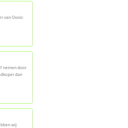
r van Oxxio:
ief nemen door
oedkoper dan
ebben wij