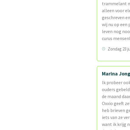
trammelant me
alleen voor e
geschreven en
wij nu op een 
leven nog noo
curus mensenk
Zondag 23 ju
Marina Jon
Ik probeer ook
ouders gebeld 
de maand daar
Oxxio geeft z
heb brieven g
iets van ze ve
want ik krijg 