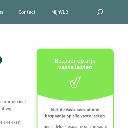
ns
Contact
MijnVLB
o
Bespaar op al je
vaste lasten
e commercieel
at wij
Met de Vastelastenbond
bespaar je op alle vaste lasten
den denken.
Gemiddelde besparing op al je vaste