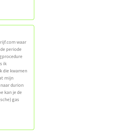
rijf.com waar
 de periode
ingprocedure
s ik
ok die kwamen
at mijn
 naar durion
e kan je de
sche) gas