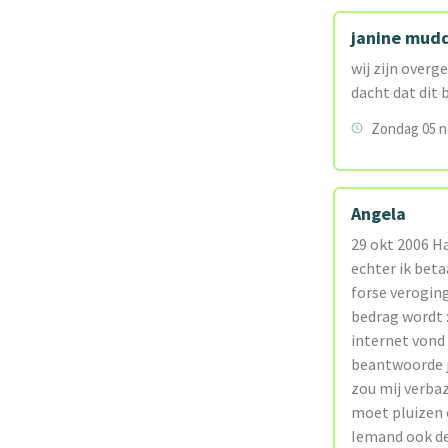
janine mud
wij zijn overg
dacht dat dit 
Zondag 05 n
Angela
29 okt 2006 Ha
echter ik beta
forse veroging
bedrag wordt 
internet vond
beantwoorde je
zou mij verbaz
moet pluizen o
Iemand ook dez