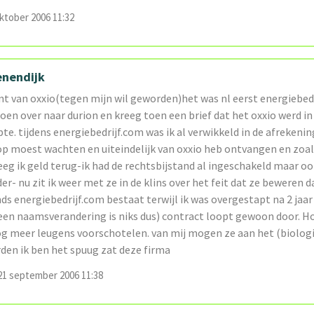
ktober 2006 11:32
enendijk
ant van oxxio(tegen mijn wil geworden)het was nl eerst energiebed
toen over naar durion en kreeg toen een brief dat het oxxio werd in
pte. tijdens energiebedrijf.com was ik al verwikkeld in de afreken
 op moest wachten en uiteindelijk van oxxio heb ontvangen en zoal
eg ik geld terug-ik had de rechtsbijstand al ingeschakeld maar o
er- nu zit ik weer met ze in de klins over het feit dat ze beweren d
nds energiebedrijf.com bestaat terwijl ik was overgestapt na 2 jaar
een naamsverandering is niks dus) contract loopt gewoon door. Ho
 meer leugens voorschotelen. van mij mogen ze aan het (biologi
en ik ben het spuug zat deze firma
1 september 2006 11:38