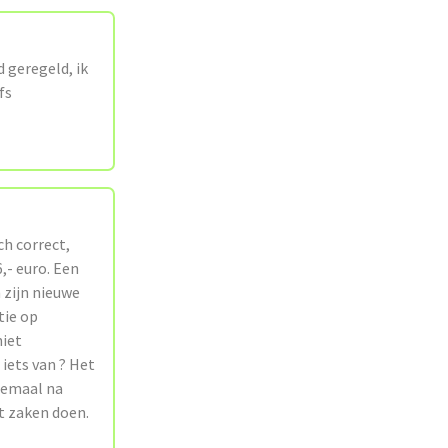
d geregeld, ik
fs
ch correct,
,- euro. Een
n zijn nieuwe
tie op
niet
iets van ? Het
llemaal na
ct zaken doen.