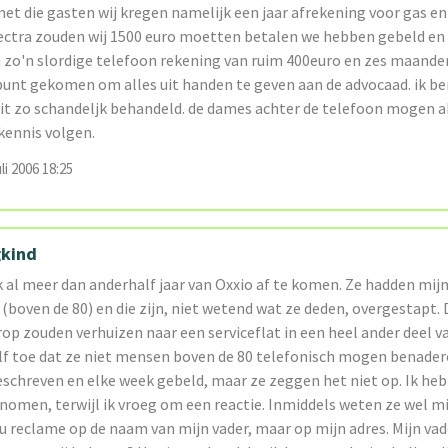
t die gasten wij kregen namelijk een jaar afrekening voor gas en
lectra zouden wij 1500 euro moetten betalen we hebben gebeld en
 zo'n slordige telefoon rekening van ruim 400euro en zes maanden
punt gekomen om alles uit handen te geven aan de advocaad. ik be
it zo schandeljk behandeld. de dames achter de telefoon mogen 
ennis volgen.
li 2006 18:25
gkind
 al meer dan anderhalf jaar van Oxxio af te komen. Ze hadden mij
(boven de 80) en die zijn, niet wetend wat ze deden, overgestapt. D
op zouden verhuizen naar een serviceflat in een heel ander deel v
elf toe dat ze niet mensen boven de 80 telefonisch mogen benader
eschreven en elke week gebeld, maar ze zeggen het niet op. Ik he
rnomen, terwijl ik vroeg om een reactie. Inmiddels weten ze wel mi
nu reclame op de naam van mijn vader, maar op mijn adres. Mijn vad