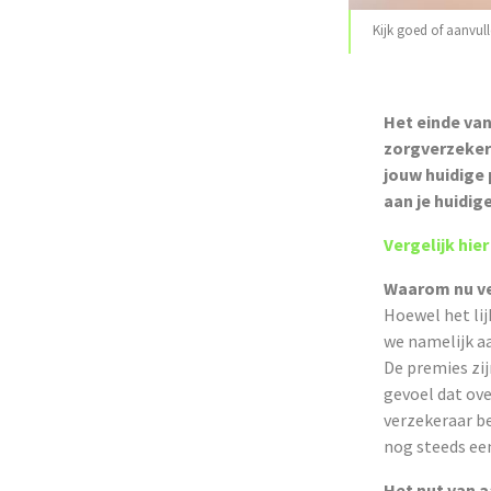
Kijk goed of aanvull
Het einde van
zorgverzekeri
jouw huidige 
aan je huidig
Vergelijk hie
Waarom nu ve
Hoewel het lijk
we namelijk a
De premies zij
gevoel dat ove
verzekeraar be
nog steeds een
Het nut van 