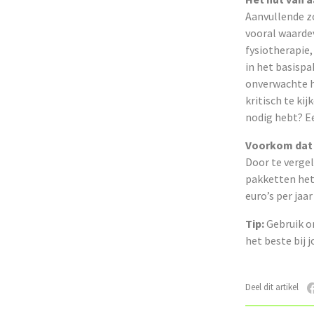
Aanvullende z
vooral waarde
fysiotherapie,
in het basispa
onverwachte ho
kritisch te kij
nodig hebt? Ee
Voorkom dat j
Door te vergel
pakketten het 
euro’s per jaa
Tip:
Gebruik 
het beste bij j
Deel dit artikel