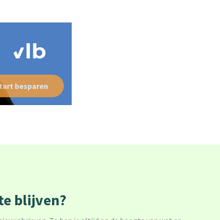
tart besparen
e blijven?