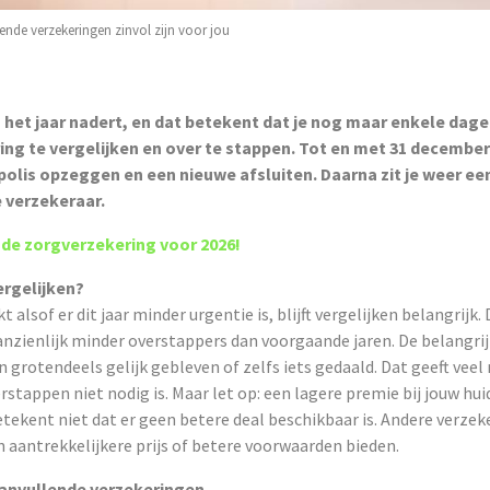
ende verzekeringen zinvol zijn voor jou
 het jaar nadert, en dat betekent dat je nog maar enkele dage
ng te vergelijken en over te stappen. Tot en met 31 december 
polis opzeggen en een nieuwe afsluiten. Daarna zit je weer een
e verzekeraar.
r de zorgverzekering voor 2026!
rgelijken?
t alsof er dit jaar minder urgentie is, blijft vergelijken belangrijk. 
anzienlijk minder overstappers dan voorgaande jaren. De belangri
n grotendeels gelijk gebleven of zelfs iets gedaald. Dat geeft vee
rstappen niet nodig is. Maar let op: een lagere premie bij jouw hui
tekent niet dat er geen betere deal beschikbaar is. Andere verze
 aantrekkelijkere prijs of betere voorwaarden bieden.
aanvullende verzekeringen