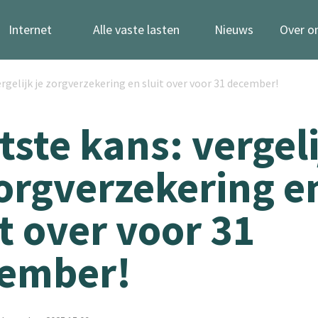
Internet
Alle vaste lasten
Nieuws
Over o
ergelijk je zorgverzekering en sluit over voor 31 december!
tste kans: vergeli
zorgverzekering e
it over voor 31
ember!