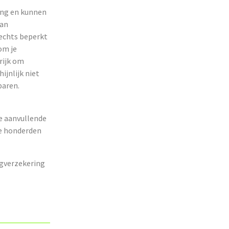
ing en kunnen
aan
lechts beperkt
om je
rijk om
ijnlijk niet
paren.
e aanvullende
je honderden
rgverzekering