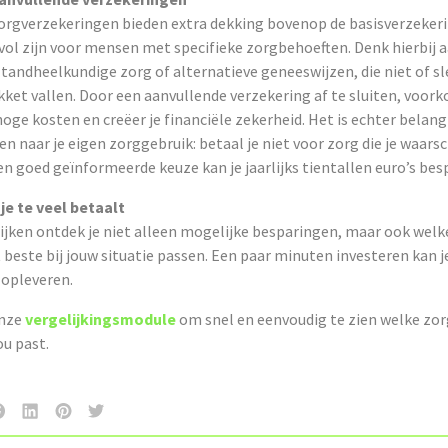
orgverzekeringen bieden extra dekking bovenop de basisverzeker
vol zijn voor mensen met specifieke zorgbehoeften. Denk hierbij 
 tandheelkundige zorg of alternatieve geneeswijzen, die niet of s
kket vallen. Door een aanvullende verzekering af te sluiten, voork
ge kosten en creëer je financiële zekerheid. Het is echter belang
ken naar je eigen zorggebruik: betaal je niet voor zorg die je waarsch
n goed geïnformeerde keuze kan je jaarlijks tientallen euro’s bes
e te veel betaalt
ijken ontdek je niet alleen mogelijke besparingen, maar ook welk
beste bij jouw situatie passen. Een paar minuten investeren kan 
r opleveren.
onze
vergelijkingsmodule
om snel en eenvoudig te zien welke zo
ou past.