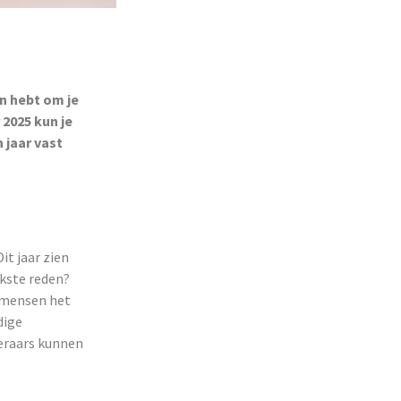
n hebt om je
2025 kun je
 jaar vast
Dit jaar zien
jkste reden?
l mensen het
dige
keraars kunnen