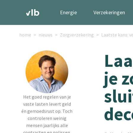
Energie
Verzekeringen
home
nieuws
Zorgverzekering
Laatste kans: v
Laa
je 
slu
Het goed regelen van je
vaste lasten levert geld
dec
én gemoedsrust op. Toch
controleren weinig
mensen jaarlijks alle
contracten en polissen.