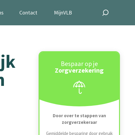
ns
Contact
MijnVLB
jk
Bespaar op je
Zorgverzekering
n
Door over te stappen van
zorgverzekeraar
Gemiddelde besparing door gebruik