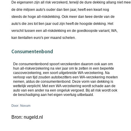
De eigenaren zijn all risk verzekerd, terwijl de dure dekking allang niet me
de drie miljoen auto's ouder dan tien jaar, heeft een kwart nog
steeds de hoge all-riskdekking. Ook meer dan twee derde van de
auto's die zes tot tien jaar oud zijn heeft de hoogste dekking.
Het
verschil tussen een all-riskdekking en de goedkoopste variant, WA,
kan tientallen euro's per maand schelen.
Consumentenbond
De consumentenbond spoort verzekerden daarom ook aan om
hun all-riskverzekering na vier jaar om te zetten in een beperkte
cascoverzekering, een soort uitgebreide WA-verzekering.
Na
verloop van tijd zouden autobezitters een WA-verzekering moeten
nemen, aldus de consumentenbond. Deze vorm van dekking is
wettelijk verplicht.
Met een WA-verzekering wordt schade aan de
auto van een ander na een ongeluk vergoed. Bij all risk wordt ook
de beschadiging aan het eigen voertuig uitbetaald.
Door: Novum
Bron: nugeld.nl