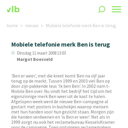
home
nieuws
Mobiele telefonie merk Ben is terug
Mobiele telefonie merk Ben is terug
Dinsdag 11 maart 2008 13:03
Margot Boesveld
'Ben er weer', met die kreet komt Ben na vijf jaar
terug op de markt. Tussen 1999 en 2003 viel Ben op
door zijn pakkende leus 'Ik ben Ben'. In 2002 nam t-
Mobile Ben over. Nu vindt het bedrijf het tijd om het
eigenzinnige merk Ben weer uit de kast te halen.
Afgelopen week werd de nieuwe Ben-campagne al
gestart met posters in bushokjes waarop mensen
met hun handen voor hun gezicht staan. Morgen zijn
die handen verdwenen en 'is Ben er weer'. Net als in
1999 zorgt nu ook het reclamebureau KesselsKramer
voor de campagne. Toen ontvingen reclamemakers