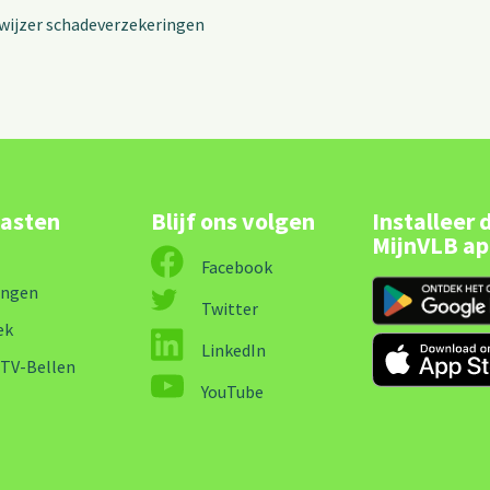
wijzer schadeverzekeringen
lasten
Blijf ons volgen
Installeer 
MijnVLB a
Facebook
ingen
Twitter
ek
LinkedIn
-TV-Bellen
YouTube