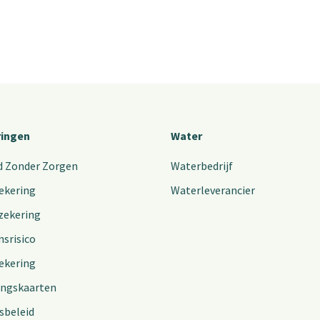
ringen
Water
d Zonder Zorgen
Waterbedrijf
ekering
Waterleverancier
zekering
nsrisico
ekering
ingskaarten
sbeleid