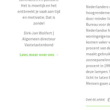
Het is moeilijk en het
Nederlanders 
ontbreekt je vaak aan tijd
hoogrendement
en motivatie. Dat is
door minder li
zonde!
Bureau voor de
Nederlandse hu
Dirk-Jan Wolfert |
woningeigenar
Algemeen directeur
komen vaker v
Vastelastenbond
procent van d
maakt gebruik
Lees meer over ons
zonnepanelen 
procent in 199
deze lampen. 
licht te laten
Mensen gaan z
Deel dit artikel