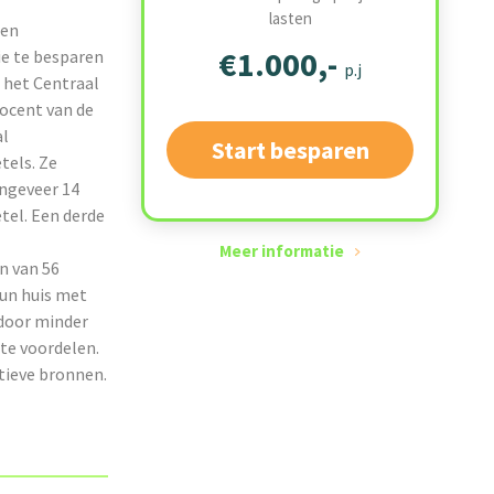
lasten
een
€1.000,-
e te besparen
p.j
e het Centraal
rocent van de
al
Start besparen
tels. Ze
Ongeveer 14
tel. Een derde
Meer informatie
n van 56
hun huis met
 door minder
ote voordelen.
tieve bronnen.