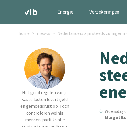
Energie
Verzekeringen
home
nieuws
Nederlanders zijn steeds zuiniger m
Ned
ste
ene
Het goed regelen van je
vaste lasten levert geld
én gemoedsrust op. Toch
Woensdag 07
controleren weinig
Margot Bo
mensen jaarlijks alle
contracten en polissen.