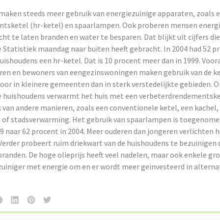
maken steeds meer gebruik van energiezuinige apparaten, zoals 
sketel (hr-ketel) en spaarlampen. Ook proberen mensen energi
cht te laten branden en water te besparen. Dat blijkt uit cijfers di
 Statistiek maandag naar buiten heeft gebracht. In 2004 had 52 p
ishoudens een hr-ketel. Dat is 10 procent meer dan in 1999. Voor
en en bewoners van eengezinswoningen maken gebruik van de ke
oor in kleinere gemeenten dan in sterk verstedelijkte gebieden. 
e huishoudens verwarmt het huis met een verbeterdrendementske
 van andere manieren, zoals een conventionele ketel, een kachel,
of stadsverwarming. Het gebruik van spaarlampen is toegenome
9 naar 62 procent in 2004. Meer ouderen dan jongeren verlichten 
Verder probeert ruim driekwart van de huishoudens te bezuinigen
 branden. De hoge olieprijs heeft veel nadelen, maar ook enkele gr
uiniger met energie om en er wordt meer geïnvesteerd in alterna