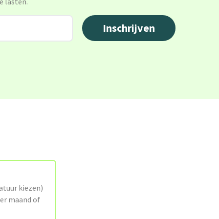
e lasten.
atuur kiezen)
per maand of