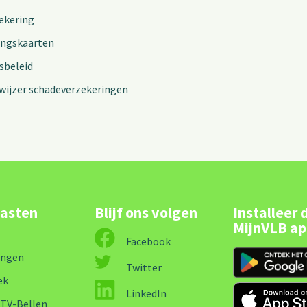
ekering
ingskaarten
sbeleid
wijzer schadeverzekeringen
lasten
Blijf ons volgen
Installeer 
MijnVLB a
Facebook
ingen
Twitter
ek
LinkedIn
-TV-Bellen