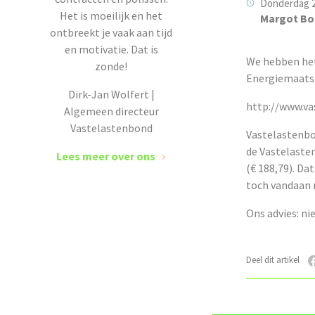
Donderdag 2
Het is moeilijk en het
Margot Bo
ontbreekt je vaak aan tijd
en motivatie. Dat is
We hebben het
zonde!
Energiemaatsch
Dirk-Jan Wolfert |
http://www.va
Algemeen directeur
Vastelastenbond
Vastelastenbon
de Vastelasten
Lees meer over ons
(€ 188,79). Da
toch vandaan
Ons advies: ni
Deel dit artikel