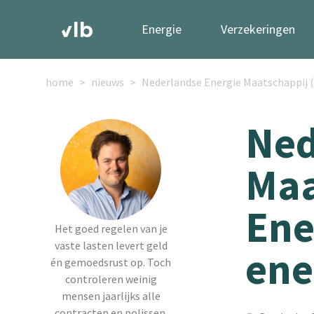
Energie
Verzekeringen
home
nieuws
Nederlandse Energie Maatschappij (N
Ned
Maa
Ene
Het goed regelen van je
vaste lasten levert geld
ene
én gemoedsrust op. Toch
controleren weinig
mensen jaarlijks alle
contracten en polissen.