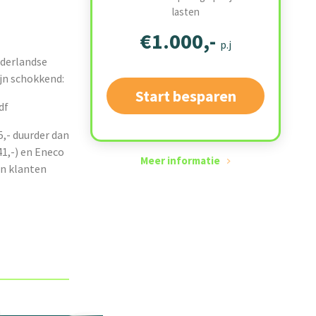
lasten
€1.000,-
p.j
ederlandse
jn schokkend:
Start besparen
pdf
5,- duurder dan
41,-) en Eneco
Meer informatie
un klanten