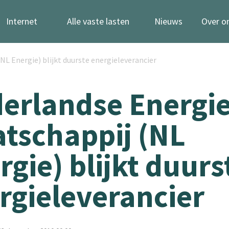
Internet
Alle vaste lasten
Nieuws
Over o
L Energie) blijkt duurste energieleverancier
erlandse Energi
tschappij (NL
rgie) blijkt duurs
rgieleverancier