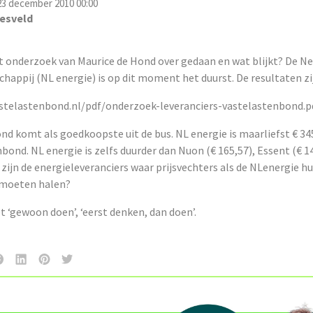
3 december 2010 00:00
esveld
 onderzoek van Maurice de Hond over gedaan en wat blijkt? De N
appij (NL energie) is op dit moment het duurst. De resultaten zi
stelastenbond.nl/pdf/onderzoek-leveranciers-vastelastenbond.
d komt als goedkoopste uit de bus. NL energie is maarliefst € 34
bond. NL energie is zelfs duurder dan Nuon (€ 165,57), Essent (€ 1
t zijn de energieleveranciers waar prijsvechters als de NLenergie h
 moeten halen?
et ‘gewoon doen’, ‘eerst denken, dan doen’.