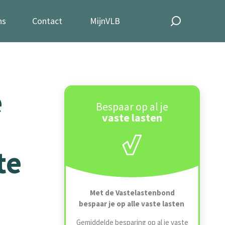
ns
Contact
MijnVLB
e
Bespaar op al je
vaste lasten
te
Met de Vastelastenbond
bespaar je op alle vaste lasten
Gemiddelde besparing op al je vaste