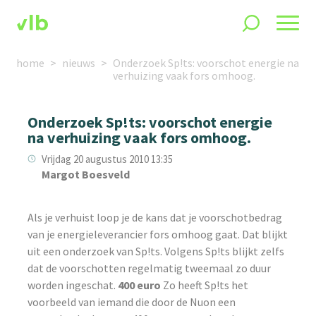
home
nieuws
Onderzoek Sp!ts: voorschot energie na
verhuizing vaak fors omhoog.
Onderzoek Sp!ts: voorschot energie
na verhuizing vaak fors omhoog.
Vrijdag 20 augustus 2010 13:35
Margot Boesveld
Als je verhuist loop je de kans dat je voorschotbedrag
van je energieleverancier fors omhoog gaat. Dat blijkt
uit een onderzoek van Sp!ts. Volgens Sp!ts blijkt zelfs
dat de voorschotten regelmatig tweemaal zo duur
worden ingeschat.
400 euro
Zo heeft Sp!ts het
voorbeeld van iemand die door de Nuon een