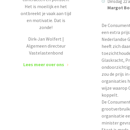
Dinsdag 22 a
Het is moeilijk en het
Margot Bo
ontbreekt je vaak aan tijd
en motivatie. Dat is
De Consument
zonde!
een extra prij
Dirk-Jan Wolfert |
Nederlandse G
Algemeen directeur
heeft zich daa
Vastelastenbond
toezichthoude
Glaskracht, P
Lees meer over ons
ondoorzichtig
zou de prijs in
organisaties 
wijze waarop G
koppelt.
De Consumente
grootverbruike
organisatie e
minister gevra
Staat is mede