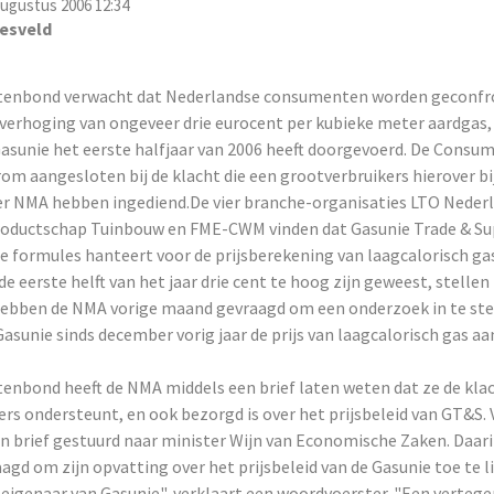
ugustus 2006 12:34
esveld
enbond verwacht dat Nederlandse consumenten worden geconfr
sverhoging van ongeveer drie eurocent per kubieke meter aardgas, 
asunie het eerste halfjaar van 2006 heeft doorgevoerd. De Cons
rom aangesloten bij de klacht die een grootverbruikers hierover bi
r NMA hebben ingediend.De vier branche-organisaties LTO Nederl
roductschap Tuinbouw en FME-CWM vinden dat Gasunie Trade & Su
e formules hanteert voor de prijsberekening van laagcalorisch ga
 de eerste helft van het jaar drie cent te hoog zijn geweest, stellen
hebben de NMA vorige maand gevraagd om een onderzoek in te ste
asunie sinds december vorig jaar de prijs van laagcalorisch gas aan
nbond heeft de NMA middels een brief laten weten dat ze de klac
rs ondersteunt, en ook bezorgd is over het prijsbeleid van GT&S. 
en brief gestuurd naar minister Wijn van Economische Zaken. Daar
agd om zijn opvatting over het prijsbeleid van de Gasunie toe te l
-eigenaar van Gasunie", verklaart een woordvoerster. "Een verteg