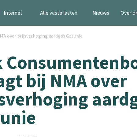
Internet
Alle vaste lasten
Nieuws
Over o
A over prijsverhoging aardgas Gasunie
k Consumentenb
agt bij NMA over
jsverhoging aard
unie