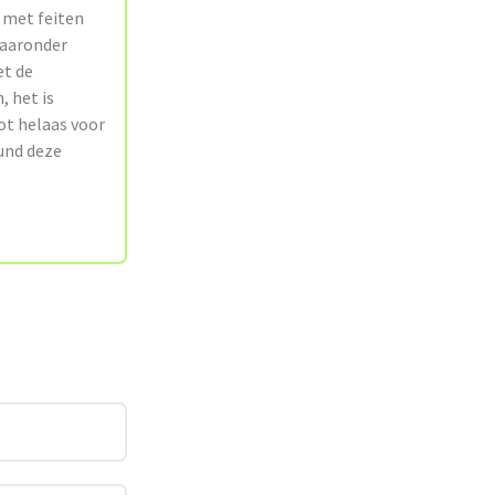
 met feiten
waaronder
et de
, het is
ot helaas voor
eund deze