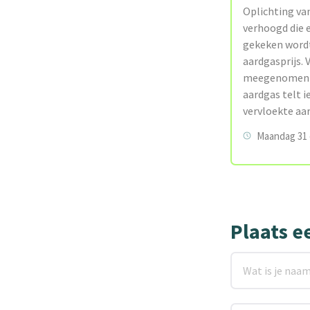
Oplichting va
verhoogd die e
gekeken wordt
aardgasprijs. 
meegenomen in
aardgas telt 
vervloekte aar
Maandag 31 
Plaats e