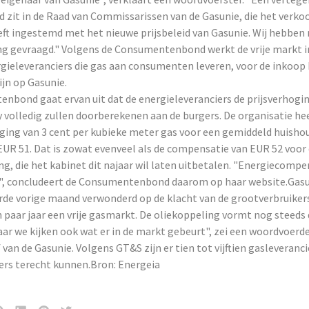
d zit in de Raad van Commissarissen van de Gasunie, die het verko
ft ingestemd met het nieuwe prijsbeleid van Gasunie. Wij hebben 
g gevraagd." Volgens de Consumentenbond werkt de vrije markt in 
gieleveranciers die gas aan consumenten leveren, voor de inkoop 
jn op Gasunie.
nbond gaat ervan uit dat de energieleveranciers de prijsverhogi
 volledig zullen doorberekenen aan de burgers. De organisatie he
ijging van 3 cent per kubieke meter gas voor een gemiddeld huish
UR 51. Dat is zowat evenveel als de compensatie van EUR 52 voor
g, die het kabinet dit najaar wil laten uitbetalen. "Energiecompe
s", concludeert de Consumentenbond daarom op haar website.Gasu
rde vorige maand verwonderd op de klacht van de grootverbruiker
n paar jaar een vrije gasmarkt. De oliekoppeling vormt nog steeds 
aar we kijken ook wat er in de markt gebeurt", zei een woordvoerd
 van de Gasunie. Volgens GT&S zijn er tien tot vijftien gasleveranc
ers terecht kunnen.Bron: Energeia