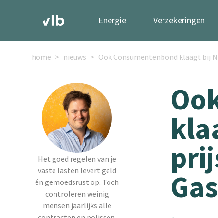
Energie
Verzekeringen
home
nieuws
Ook Consumentenbond klaagt bij NM
Oo
kla
pri
Het goed regelen van je
vaste lasten levert geld
Gas
én gemoedsrust op. Toch
controleren weinig
mensen jaarlijks alle
contracten en polissen.