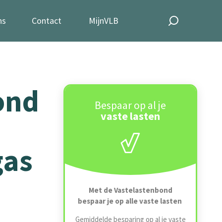
ns
Contact
MijnVLB
ond
Bespaar op al je
vaste lasten
gas
Met de Vastelastenbond
bespaar je op alle vaste lasten
Gemiddelde besparing op al je vaste