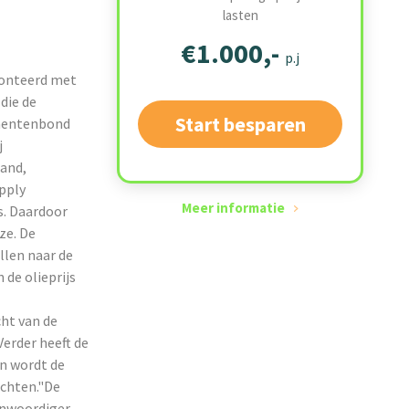
lasten
€1.000,-
p.j
onteerd met
die de
Start besparen
umentenbond
j
and,
pply
Meer informatie
s. Daardoor
 ze. De
llen naar de
 de olieprijs
ht van de
Verder heeft de
in wordt de
ichten."De
enwoordiger