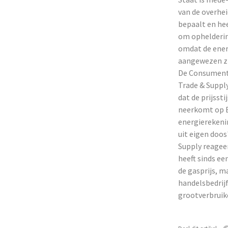
van de overhei
bepaalt en hee
om ophelderin
omdat de ener
aangewezen zi
De Consumente
Trade & Supply
dat de prijsst
neerkomt op E
energierekenin
uit eigen doo
Supply reagee
heeft sinds ee
de gasprijs, m
handelsbedrijf
grootverbruik