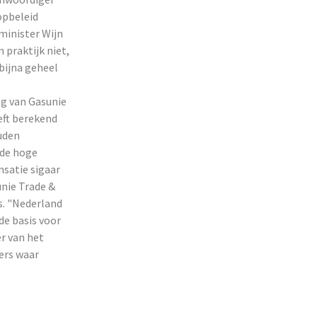
opbeleid
minister Wijn
praktijk niet,
bijna geheel
ng van Gasunie
eft berekend
ouden
 de hoge
nsatie sigaar
nie Trade &
s. "Nederland
de basis voor
er van het
iers waar