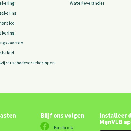
ekering
Waterleverancier
zekering
nsrisico
ekering
ingskaarten
sbeleid
wijzer schadeverzekeringen
lasten
Blijf ons volgen
Installeer 
MijnVLB a
Facebook