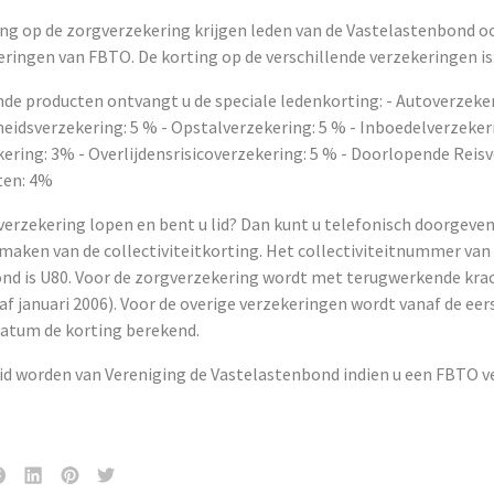
ing op de zorgverzekering krijgen leden van de Vastelastenbond o
ringen van FBTO. De korting op de verschillende verzekeringen is
de producten ontvangt u de speciale ledenkorting: - Autoverzeker
eidsverzekering: 5 % - Opstalverzekering: 5 % - Inboedelverzekeri
ering: 3% - Overlijdensrisicoverzekering: 5 % - Doorlopende Reisv
ten: 4%
 verzekering lopen en bent u lid? Dan kunt u telefonisch doorgev
 maken van de collectiviteitkorting. Het collectiviteitnummer van
nd is U80. Voor de zorgverzekering wordt met terugwerkende krac
f januari 2006). Voor de overige verzekeringen wordt vanaf de ee
atum de korting berekend.
lid worden van Vereniging de Vastelastenbond indien u een FBTO v