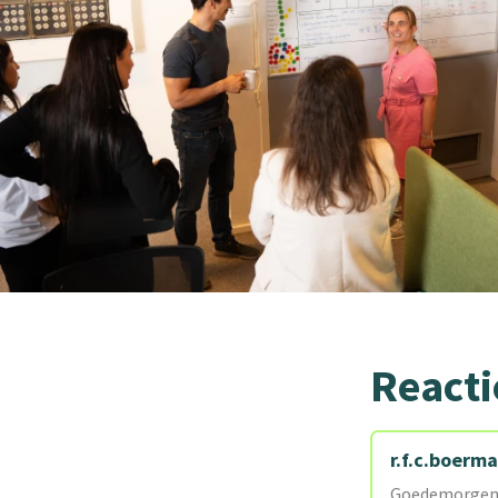
Reacti
r.f.c.boerm
Goedemorgen m