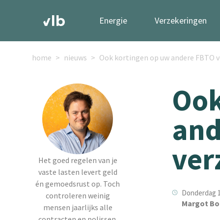
Energie
Verzekeringen
home
nieuws
Ook kortingen op uw andere FBTO 
Ook
and
ver
Het goed regelen van je
vaste lasten levert geld
én gemoedsrust op. Toch
Donderdag 12
controleren weinig
Margot Bo
mensen jaarlijks alle
contracten en polissen.