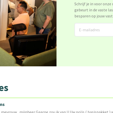
Schrijf je in voor onze
gebeurt in de vaste la
besparen op jouw vast
es
ans
evrouw , mijnheer Gaarne zou ik van U Uw polis ( basispakket ) w