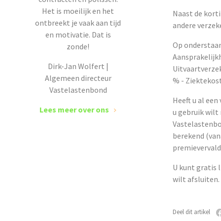
Het is moeilijk en het
Naast de kort
ontbreekt je vaak aan tijd
andere verzeke
en motivatie. Dat is
Op onderstaan
zonde!
Aansprakelijkh
Dirk-Jan Wolfert |
Uitvaartverzek
Algemeen directeur
% - Ziektekos
Vastelastenbond
Heeft u al een
Lees meer over ons
u gebruik wilt
Vastelastenbo
berekend (vana
premievervald
U kunt gratis 
wilt afsluiten.
Deel dit artikel