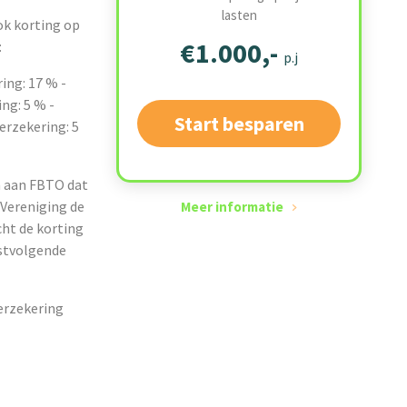
lasten
ok korting op
€1.000,-
:
p.j
ing: 17 % -
ng: 5 % -
Start besparen
erzekering: 5
en aan FBTO dat
 Vereniging de
Meer informatie
ht de korting
rstvolgende
erzekering