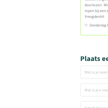
doorlezen . Wij
lopen bij een 
Vreugdenhil
Donderdag 09
Plaats e