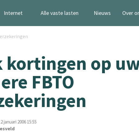
Internet
Alle vaste lasten
Nieuws
Over o
verzekeringen
 kortingen op u
ere FBTO
zekeringen
 januari 2006 15:55
esveld