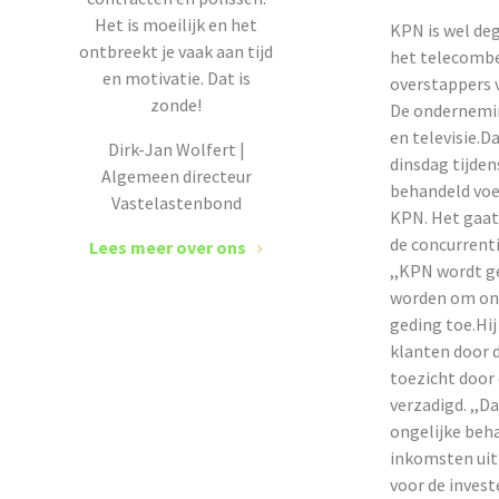
Het is moeilijk en het
KPN is wel deg
ontbreekt je vaak aan tijd
het telecombe
en motivatie. Dat is
overstappers v
zonde!
De ondernemin
en televisie.
Dirk-Jan Wolfert |
dinsdag tijde
Algemeen directeur
behandeld voe
Vastelastenbond
KPN. Het gaat
de concurrent
Lees meer over ons
,,KPN wordt 
worden om onh
geding toe.Hi
klanten door 
toezicht door
verzadigd. ,,D
ongelijke beh
inkomsten uit 
voor de inves