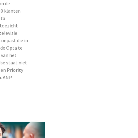
an de
00 klanten
pta
 toezicht
televisie
toepast die in
 de Opta te
 van het
se staat niet
 en Priority
n: ANP