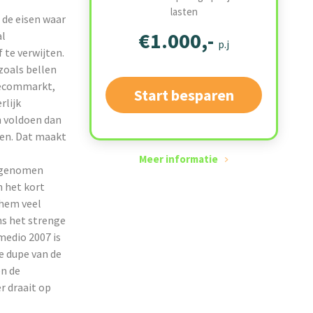
lasten
 de eisen waar
€1.000,-
al
p.j
 te verwijten.
zoals bellen
elecommarkt,
Start besparen
rlijk
n voldoen dan
gen. Dat maakt
Meer informatie
n genomen
n het kort
 hem veel
ns het strenge
medio 2007 is
e dupe van de
n de
r draait op