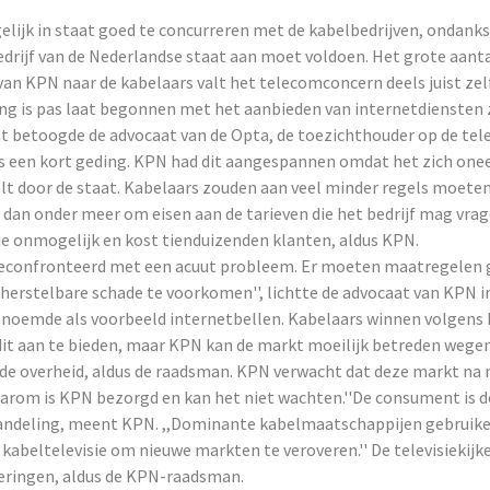
elijk in staat goed te concurreren met de kabelbedrijven, ondanks
drijf van de Nederlandse staat aan moet voldoen. Het grote aant
an KPN naar de kabelaars valt het telecomconcern deels juist zelf
g is pas laat begonnen met het aanbieden van internetdiensten 
Dat betoogde de advocaat van de Opta, de toezichthouder op de t
ns een kort geding. KPN had dit aangespannen omdat het zich onee
lt door de staat. Kabelaars zouden aan veel minder regels moete
 dan onder meer om eisen aan de tarieven die het bedrijf mag vra
ie onmogelijk en kost tienduizenden klanten, aldus KPN.
geconfronteerd met een acuut probleem. Er moeten maatregele
erstelbare schade te voorkomen'', lichtte de advocaat van KPN i
j noemde als voorbeeld internetbellen. Kabelaars winnen volgens
dit aan te bieden, maar KPN kan de markt moeilijk betreden wege
 de overheid, aldus de raadsman. KPN verwacht dat deze markt na 
aarom is KPN bezorgd en kan het niet wachten.''De consument is d
andeling, meent KPN. ,,Dominante kabelmaatschappijen gebruike
kabeltelevisie om nieuwe markten te veroveren.'' De televisiekijke
teringen, aldus de KPN-raadsman.