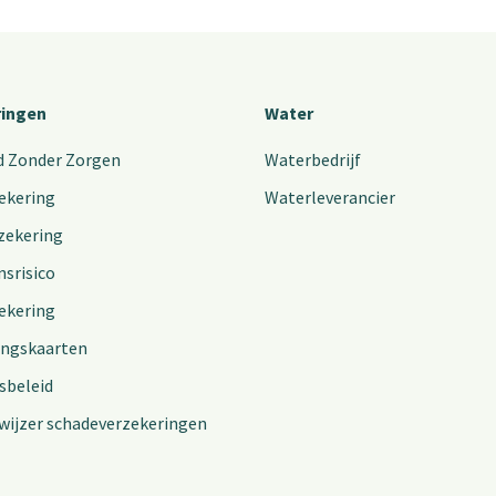
ringen
Water
d Zonder Zorgen
Waterbedrijf
ekering
Waterleverancier
zekering
nsrisico
ekering
ingskaarten
sbeleid
wijzer schadeverzekeringen