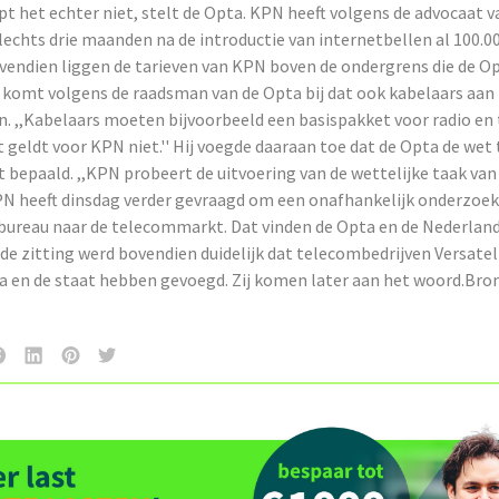
pt het echter niet, stelt de Opta. KPN heeft volgens de advocaat v
echts drie maanden na de introductie van internetbellen al 100.0
endien liggen de tarieven van KPN boven de ondergrens die de O
 komt volgens de raadsman van de Opta bij dat ook kabelaars aan
n. ,,Kabelaars moeten bijvoorbeeld een basispakket voor radio en 
 geldt voor KPN niet.'' Hij voegde daaraan toe dat de Opta de wet 
t bepaald. ,,KPN probeert de uitvoering van de wettelijke taak van
KPN heeft dinsdag verder gevraagd om een onafhankelijk onderzoek
bureau naar de telecommarkt. Dat vinden de Opta en de Nederland
 de zitting werd bovendien duidelijk dat telecombedrijven Versatel
ta en de staat hebben gevoegd. Zij komen later aan het woord.Bro