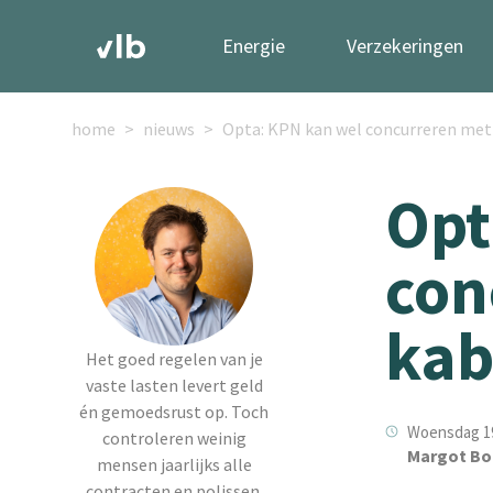
Energie
Verzekeringen
home
nieuws
Opta: KPN kan wel concurreren met
Opt
con
kab
Het goed regelen van je
vaste lasten levert geld
én gemoedsrust op. Toch
Woensdag 19 
controleren weinig
Margot Bo
mensen jaarlijks alle
contracten en polissen.