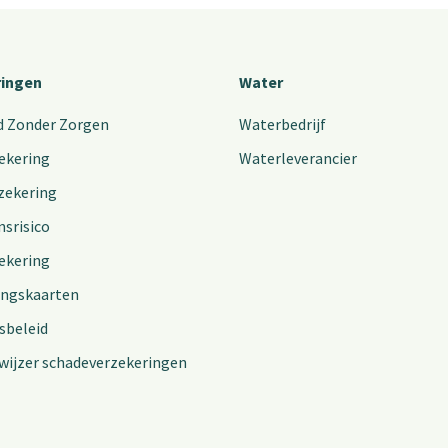
ringen
Water
d Zonder Zorgen
Waterbedrijf
ekering
Waterleverancier
zekering
nsrisico
ekering
ingskaarten
sbeleid
wijzer schadeverzekeringen