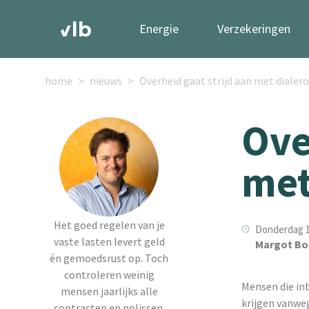
Energie
Verzekeringen
home
nieuws
Overheid gaat strijd aan met dialer
Ove
met
Het goed regelen van je
Donderdag 1
vaste lasten levert geld
Margot Bo
én gemoedsrust op. Toch
controleren weinig
Mensen die in
mensen jaarlijks alle
krijgen vanwe
contracten en polissen.