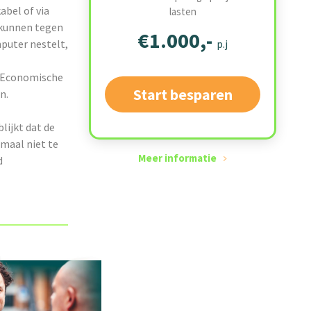
abel of via
lasten
 kunnen tegen
€1.000,-
puter nestelt,
p.j
n Economische
Start besparen
n.
lijkt dat de
maal niet te
Meer informatie
d