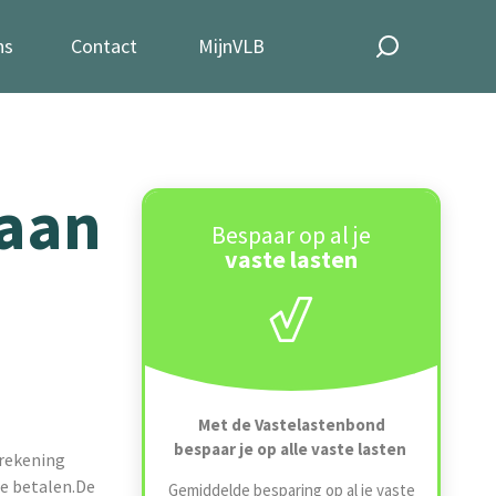
ns
Contact
MijnVLB
 aan
Bespaar op al je
vaste lasten
Met de Vastelastenbond
bespaar je op alle vaste lasten
nrekening
te betalen.De
Gemiddelde besparing op al je vaste