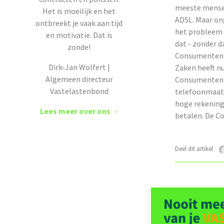
meeste mensen
Het is moeilijk en het
ADSL. Maar ong
ontbreekt je vaak aan tijd
het probleem 
en motivatie. Dat is
dat - zonder d
zonde!
Consumentenbo
Dirk-Jan Wolfert |
Zaken heeft nu
Algemeen directeur
Consumenten d
Vastelastenbond
telefoonmaats
hoge rekening 
Lees meer over ons
betalen. De C
Deel dit artikel