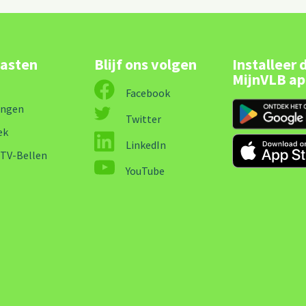
lasten
Blijf ons volgen
Installeer 
MijnVLB a
Facebook
ingen
Twitter
ek
LinkedIn
-TV-Bellen
YouTube