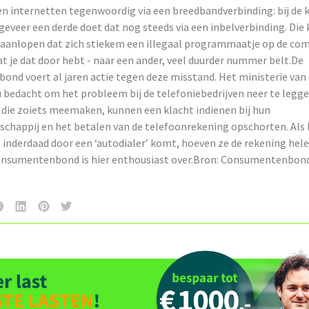
 internetten tegenwoordig via een breedbandverbinding: bij de k
eveer een derde doet dat nog steeds via een inbelverbinding. Die
aanlopen dat zich stiekem een illegaal programmaatje op de com
at je dat door hebt - naar een ander, veel duurder nummer belt.De
nd voert al jaren actie tegen deze misstand. Het ministerie va
 bedacht om het probleem bij de telefoniebedrijven neer te legge
ie zoiets meemaken, kunnen een klacht indienen bij hun
chappij en het betalen van de telefoonrekening opschorten. Als b
inderdaad door een ‘autodialer’ komt, hoeven ze de rekening hele
onsumentenbond is hier enthousiast over.Bron: Consumentenbon