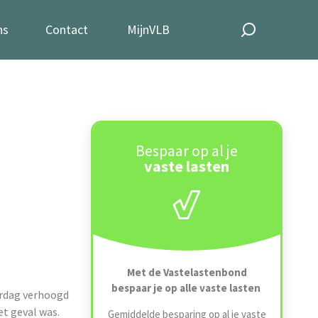
ns
Contact
MijnVLB
Bespaar op al je
vaste lasten
Met de Vastelastenbond
bespaar je op alle vaste lasten
terdag verhoogd
et geval was.
Gemiddelde besparing op al je vaste