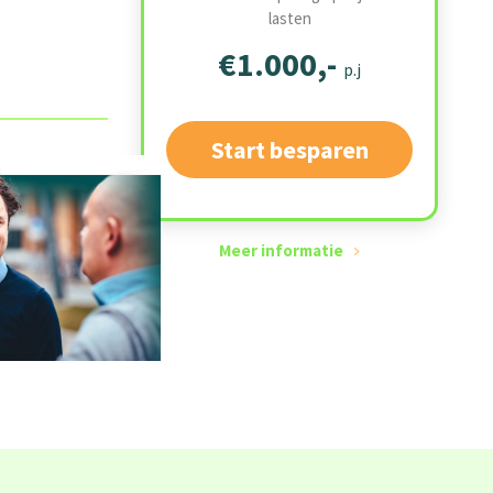
lasten
€1.000,-
p.j
Start besparen
Meer informatie