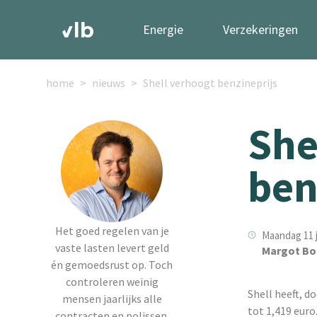
Energie
Verzekeringen
home
nieuws
Shell verhoogt benzineprijs
She
ben
Het goed regelen van je
Maandag 11 j
vaste lasten levert geld
Margot Bo
én gemoedsrust op. Toch
controleren weinig
Shell heeft, d
mensen jaarlijks alle
tot 1,419 euro
contracten en polissen.