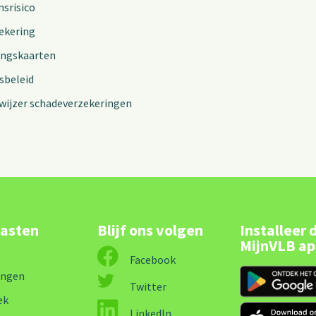
nsrisico
ekering
ingskaarten
sbeleid
wijzer schadeverzekeringen
lasten
Blijf ons volgen
Installeer 
MijnVLB a
Facebook
ingen
Twitter
ek
LinkedIn