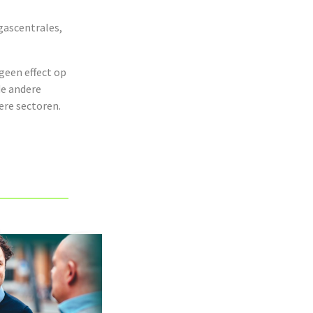
gascentrales,
geen effect op
de andere
ere sectoren.