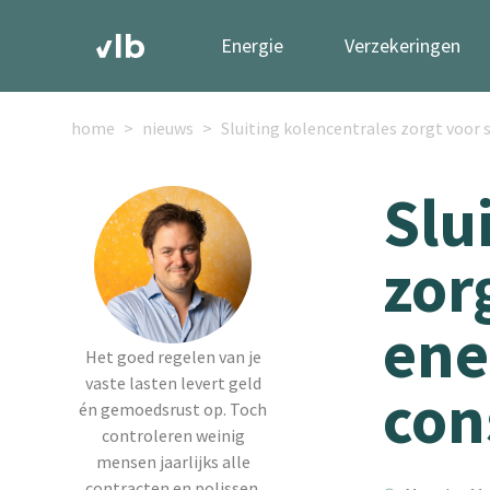
Energie
Verzekeringen
home
nieuws
Sluiting kolencentrales zorgt voor
Slu
zor
ene
Het goed regelen van je
vaste lasten levert geld
co
én gemoedsrust op. Toch
controleren weinig
mensen jaarlijks alle
contracten en polissen.