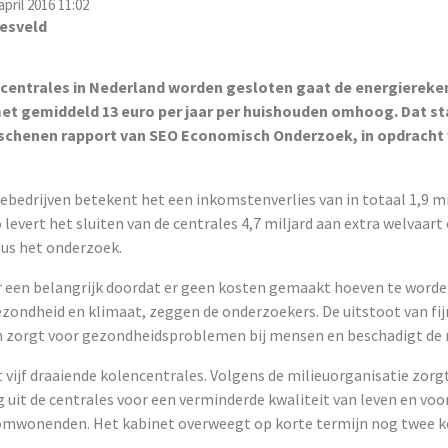
pril 2016 11:02
esveld
ncentrales in Nederland worden gesloten gaat de energiereke
t gemiddeld 13 euro per jaar per huishouden omhoog. Dat sta
chenen rapport van SEO Economisch Onderzoek, in opdracht 
ebedrijven betekent het een inkomstenverlies van in totaal 1,9 mi
 levert het sluiten van de centrales 4,7 miljard aan extra welvaart
dus het onderzoek.
 een belangrijk doordat er geen kosten gemaakt hoeven te worde
zondheid en klimaat, zeggen de onderzoekers. De uitstoot van fij
n zorgt voor gezondheidsproblemen bij mensen en beschadigt de 
 vijf draaiende kolencentrales. Volgens de milieuorganisatie zorg
g uit de centrales voor een verminderde kwaliteit van leven en voor
j omwonenden. Het kabinet overweegt op korte termijn nog twee 