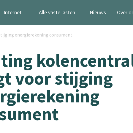
Internet
Alle vaste lasten
Nieuws
Over o
 stijging energierekening consument
iting kolencentra
gt voor stijging
rgierekening
nsument