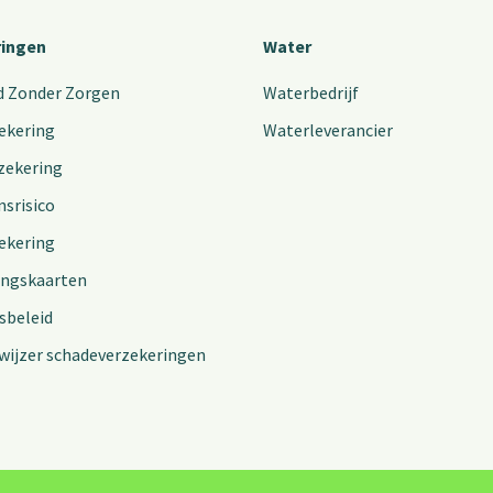
ringen
Water
d Zonder Zorgen
Waterbedrijf
ekering
Waterleverancier
zekering
nsrisico
ekering
ingskaarten
sbeleid
wijzer schadeverzekeringen