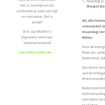
Maandag 11 a
Het is moeilijk en het
Margot Bo
ontbreekt je vaak aan tijd
en motivatie. Dat is
Als alle kole
zonde!
consument me
Dirk-Jan Wolfert |
maandag vers
Algemeen directeur
Milieu.
Vastelastenbond
Voor de energi
Lees meer over ons
Maar per saldo
Nederland, al
Dat komt voor
aan de volksge
dtikstofoxide
Nederland telt
luchtvervuilin
overlijden bi
te sluiten.