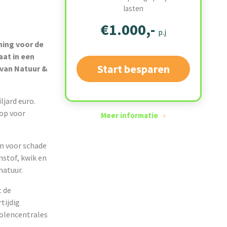
lasten
€1.000,-
p.j
ning voor de
at in een
Start besparen
van Natuur &
ljard euro.
 op voor
Meer informatie
n voor schade
nstof, kwik en
natuur.
t de
tijdig
kolencentrales