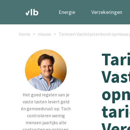
Energie
Verzekeringen
home
nieuws
Tarieven Vastelastenbond opnieuw g
Tar
Vas
opn
Het goed regelen van je
vaste lasten levert geld
tar
én gemoedsrust op. Toch
controleren weinig
Ver
mensen jaarlijks alle
contracten en polissen.