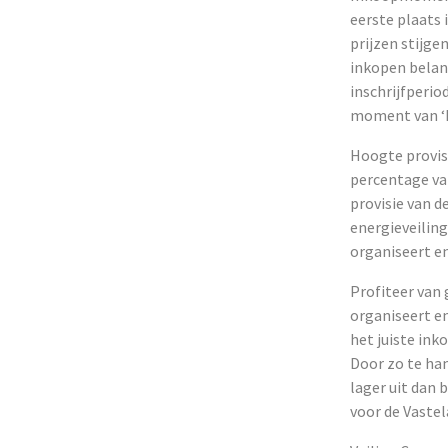
eerste plaats 
prijzen stijge
inkopen belang
inschrijfperio
moment van ‘E
Hoogte provisi
percentage van
provisie van de
energieveiling
organiseert en 
Profiteer van
organiseert en
het juiste in
Door zo te ham
lager uit dan 
voor de Vast