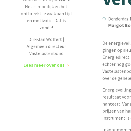
Het is moeilijk en het
ontbreekt je vaak aan tijd
Donderdag 14
en motivatie. Dat is
Margot Bo
zonde!
Dirk-Jan Wolfert |
De energieveil
Algemeen directeur
gingen opnieuw
Vastelastenbond
Energiedirect.
echter nog goe
Lees meer over ons
Vastelastenbon
over de gehele
Energieveiling
resultaat voor
hanteert. Vanz
prijzen van ha
instrument is
Inkoopmoment 