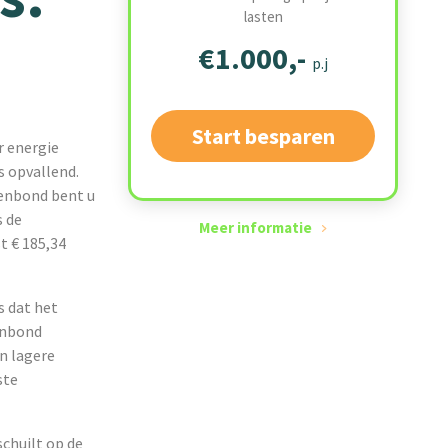
lasten
€1.000,-
p.j
Start besparen
r energie
s opvallend.
tenbond bent u
s de
Meer informatie
t € 185,34
s dat het
tenbond
en lagere
ste
chuilt op de