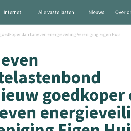
Internet
Alle vaste lasten
Nieuws
Over o
oedkoper dan tarieven energieveiling Vereniging Eigen Huis.
ieven
telastenbond
ieuw goedkoper
ieven energieveil
eniging Eigen Hui