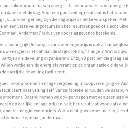
in het inkoopmoment van energie. De inkoopmarkt voor energie is vr
n en dalen met de dag. Voor een goed veilingresultaat is het mome
rijk. Jammer genoeg zijn die dagprijzen niet te voorspellen. Met
de en een vaste veilingdatum kan het resultaat goed of slecht uitv
enmaal, Andermaal’ is dus van doorslaggevende betekenis.
e is belangrijk De hoogte van uw energieprijs is ook afhankelijk v
 uw energietarief dat ‘aan de strijkstok blijft hangen’. Wat is bijv
 partijen die de veiling organiseren? Er zijn 3 partijen die graag a
 willen verdienen: de energieleverancier, de organisatie die de veil
de partij die de veiling faciliteert.
 goed inkoopmoment en lage vergoeding Inkoopvereniging de Va
 faciliteert haar veiling zelf. Vanzelfsprekend houden we daarbij
koopmoment. Daarbij nemen we ook genoegen met een zeer lage v
eren op eerlijke en lage prijzen, valt het resultaat voor u als ein
bij andere energieleveranciers. Wilt u echt goedkoper uit zijn, kie
elastenbond. Eenmaal, andermaal …