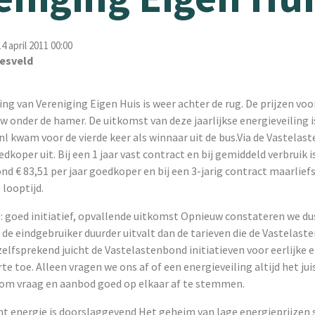
 april 2011 00:00
esveld
ing van Vereniging Eigen Huis is weer achter de rug. De prijzen voo
 onder de hamer. De uitkomst van deze jaarlijkse energieveiling i
nl kwam voor de vierde keer als winnaar uit de bus.Via de Vastelas
dkoper uit. Bij een 1 jaar vast contract en bij gemiddeld verbruik i
d € 83,51 per jaar goedkoper en bij een 3-jarig contract maarliefs
 looptijd.
: goed initiatief, opvallende uitkomst Opnieuw constateren we du
 de eindgebruiker duurder uitvalt dan de tarieven die de Vastelas
elfsprekend juicht de Vastelastenbond initiatieven voor eerlijke 
rte toe. Alleen vragen we ons af of een energieveiling altijd het jui
 om vraag en aanbod goed op elkaar af te stemmen.
energie is doorslaggevend Het geheim van lage energieprijzen s