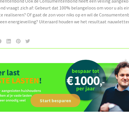
mentenbond Ook de Consumentenbond heeft een veiling aangeko
nd vraagt zich af: Gebeurt dat 100% belangeloos om voor u als ei
 te realiseren? Of gaat de zon voor niks op en wil de Consumente
een energieveiling? Uiteraard houden we het resultaat nauwletten
Start besparen