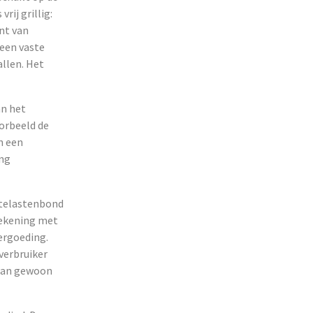
ij grillig:
nt van
 een vaste
allen. Het
an het
oorbeeld de
an een
ing
stelastenbond
 rekening met
ergoeding.
dverbruiker
s dan gewoon