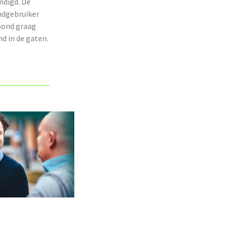
ndigd. De
ndgebruiker
nbond graag
d in de gaten.