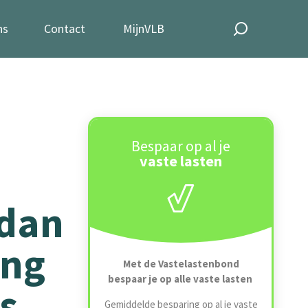
ns
Contact
MijnVLB
Bespaar op al je
vaste lasten
 dan
ing
Met de Vastelastenbond
bespaar je op alle vaste lasten
s.
Gemiddelde besparing op al je vaste