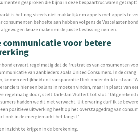
sumenten gesproken die bijna in deze bespaartruc waren getrapt.’
arkt is het nog steeds niet makkelijk om appels met appels te ver
waar consumenten behoefte aan hebben volgens de Vastelastenbond
 afgewogen keuze maken en de juiste beslissing nemen.
e communicatie voor betere
erking
nbond ervaart regelmatig dat de frustraties van consumenten vo
ommunicatie van aanbieders zoals United Consumers. In de drang
, komen eerlijkheid en transparantie flink onder druk te staan. ‘
eranciers hier een balans in moeten vinden, maar in plaats van e
ze regelmatig door’, stelt Dirk-Jan Wolfert tot slot. ‘Uitgerekend 
sumers hadden we dit niet verwacht. Uit ervaring durf ik te bewer
 een positieve uitwerking heeft op het overstapgedrag van consu
urt ook in de energiemarkt het langst.’
n inzicht te krijgen in de berekening.