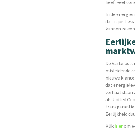
heeft veel con
In de energiem
dat is juist 
kunnen ze een
Eerlijk
marktw
De Vastelaste
misleidende c
nieuwe klanten
dat energielev
verhaal slaan 
als United Con
transparantie
Eerlijkheid du
Klik
hier
om ee