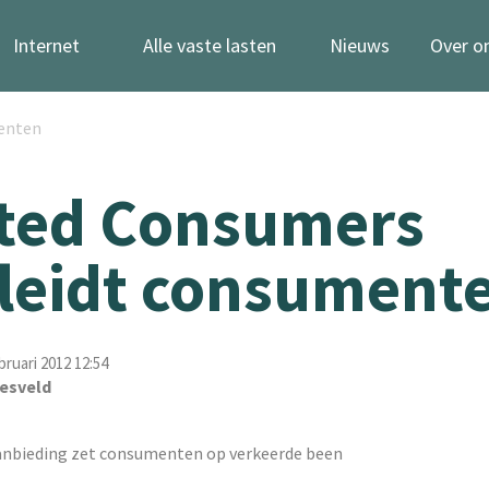
Internet
Alle vaste lasten
Nieuws
Over o
enten
ted Consumers
leidt consument
bruari 2012 12:54
esveld
anbieding zet consumenten op verkeerde been