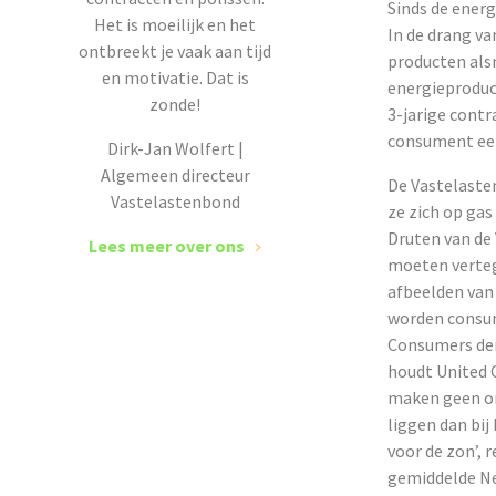
Sinds de energ
Het is moeilijk en het
In de drang v
ontbreekt je vaak aan tijd
producten alsm
en motivatie. Dat is
energieproduc
zonde!
3-jarige contr
consument een 
Dirk-Jan Wolfert |
Algemeen directeur
De Vastelasten
Vastelastenbond
ze zich op gas
Druten van de
Lees meer over ons
moeten verteg
afbeelden van 
worden consum
Consumers den
houdt United 
maken geen ond
liggen dan bij
voor de zon’, 
gemiddelde Ned