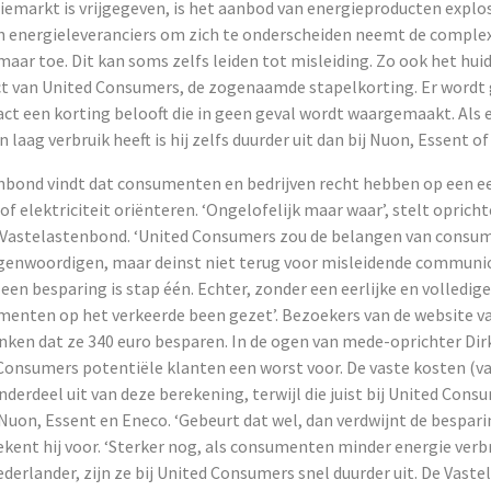
iemarkt is vrijgegeven, is het aanbod van energieproducten explo
an energieleveranciers om zich te onderscheiden neemt de complex
aar toe. Dit kan soms zelfs leiden tot misleiding. Zo ook het hui
t van United Consumers, de zogenaamde stapelkorting. Er wordt
act een korting belooft die in geen geval wordt waargemaakt. Als 
laag verbruik heeft is hij zelfs duurder uit dan bij Nuon, Essent of
bond vindt dat consumenten en bedrijven recht hebben op een eerl
 of elektriciteit oriënteren. ‘Ongelofelijk maar waar’, stelt oprich
 Vastelastenbond. ‘United Consumers zou de belangen van consu
enwoordigen, maar deinst niet terug voor misleidende communic
een besparing is stap één. Echter, zonder een eerlijke en volledig
enten op het verkeerde been gezet’. Bezoekers van de website v
ken dat ze 340 euro besparen. In de ogen van mede-oprichter Dir
Consumers potentiële klanten een worst voor. De vaste kosten (v
erdeel uit van deze berekening, terwijl die juist bij United Cons
 Nuon, Essent en Eneco. ‘Gebeurt dat wel, dan verdwijnt de bespar
rekent hij voor. ‘Sterker nog, als consumenten minder energie verb
erlander, zijn ze bij United Consumers snel duurder uit. De Vast