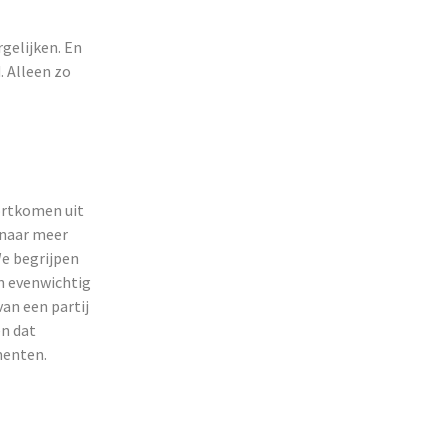
gelijken. En
. Alleen zo
ortkomen uit
 naar meer
We begrijpen
en evenwichtig
van een partij
en dat
menten.