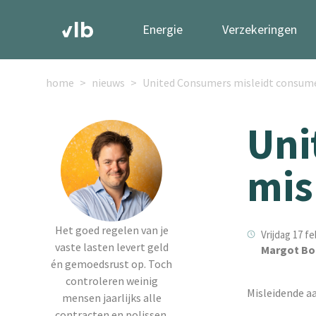
Energie
Verzekeringen
home
nieuws
United Consumers misleidt consum
Uni
mis
Het goed regelen van je
Vrijdag 17 fe
vaste lasten levert geld
Margot Bo
én gemoedsrust op. Toch
controleren weinig
Misleidende a
mensen jaarlijks alle
contracten en polissen.