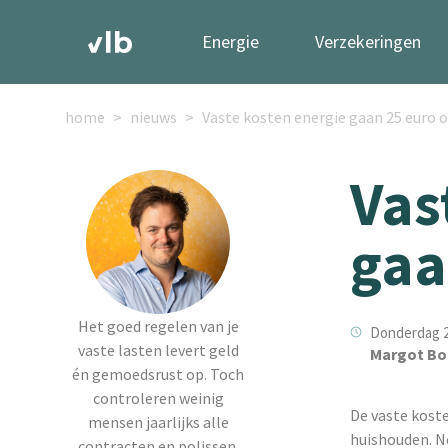
Energie
Verzekeringen
home
nieuws
Vaste kosten energie gaan 25 euro
Vas
gaa
Het goed regelen van je
Donderdag 2
vaste lasten levert geld
Margot Bo
én gemoedsrust op. Toch
controleren weinig
De vaste kost
mensen jaarlijks alle
huishouden. 
contracten en polissen.