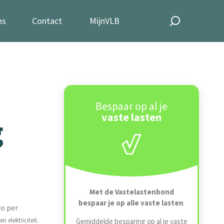
ns
Contact
MijnVLB
Bespaar op al je
vaste lasten
g
Met de Vastelastenbond
bespaar je op alle vaste lasten
ro per
 en elektriciteit.
Gemiddelde besparing op al je vaste