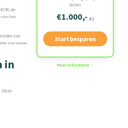
lasten
 ACM, de
€1.000,-
 voor hun
p.j
minder toe
Start besparen
lenen voor nieuwe
 in
Meer informatie
. Deze