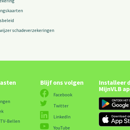
ekering
ingskaarten
sbeleid
wijzer schadeverzekeringen
lasten
Blijf ons volgen
Installeer 
MijnVLB a
Facebook
ingen
Twitter
ek
LinkedIn
-TV-Bellen
YouTube