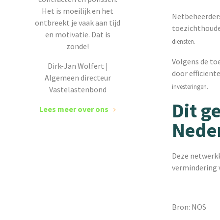
Het is moeilijk en het
Netbeheerders
ontbreekt je vaak aan tijd
toezichthoude
en motivatie. Dat is
diensten.
zonde!
Volgens de to
Dirk-Jan Wolfert |
door efficiënt
Algemeen directeur
investeringen.
Vastelastenbond
Dit g
Lees meer over ons
Nede
Deze netwerkk
vermindering 
Bron: NOS