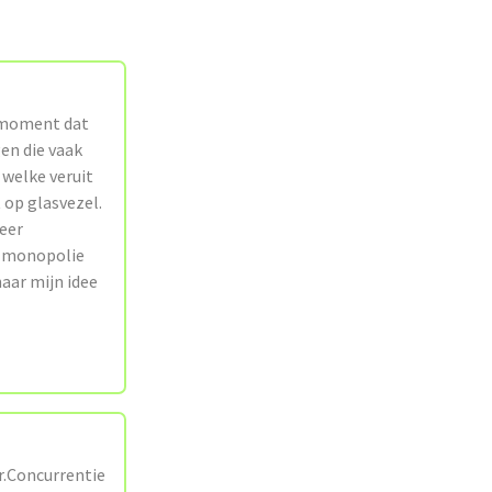
t moment dat
en die vaak
welke veruit
 op glasvezel.
eer
n monopolie
naar mijn idee
r.Concurrentie