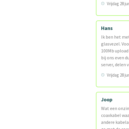
Vrijdag 28 ju
Hans
Ik ben het met
glasvezel. Voo
100Mb upload 
bij ons even d
server, delen 
Vrijdag 28 ju
Joop
Wat een onzin 
coaxkabel waar
andere kabela