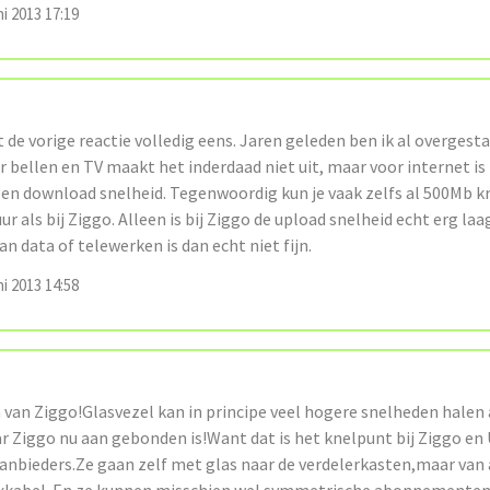
ni 2013 17:19
 de vorige reactie volledig eens. Jaren geleden ben ik al overgest
r bellen en TV maakt het inderdaad niet uit, maar voor internet is
en download snelheid. Tegenwoordig kun je vaak zelfs al 500Mb kri
uur als bij Ziggo. Alleen is bij Ziggo de upload snelheid echt erg la
van data of telewerken is dan echt niet fijn.
ni 2013 14:58
van Ziggo!Glasvezel kan in principe veel hogere snelheden halen 
 Ziggo nu aan gebonden is!Want dat is het knelpunt bij Ziggo en 
anbieders.Ze gaan zelf met glas naar de verdelerkasten,maar van 