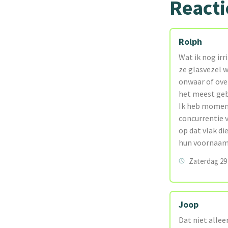
Reacti
Rolph
Wat ik nog irr
ze glasvezel 
onwaar of ove
het meest geb
Ik heb moment
concurrentie 
op dat vlak di
hun voornaams
Zaterdag 29 
Joop
Dat niet allee