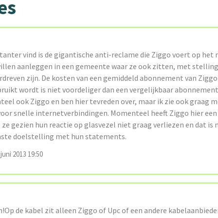
es
itanter vind is de gigantische anti-reclame die Ziggo voert op he
willen aanleggen in een gemeente waar ze ook zitten, met stelling
rdreven zijn. De kosten van een gemiddeld abonnement van Ziggo 
ruikt wordt is niet voordeliger dan een vergelijkbaar abonnement
eel ook Ziggo en ben hier tevreden over, maar ik zie ook graag m
voor snelle internetverbindingen. Momenteel heeft Ziggo hier ee
e ze gezien hun reactie op glasvezel niet graag verliezen en dat is 
te doelstelling met hun statements.
juni 2013 19:50
n!Op de kabel zit alleen Ziggo of Upc of een andere kabelaanbiede