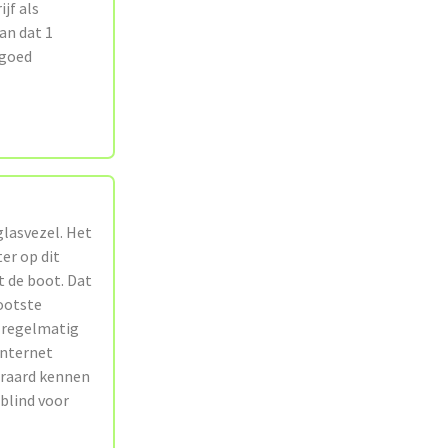
jf als
an dat 1
 goed
glasvezel. Het
er op dit
t de boot. Dat
ootste
n regelmatig
internet
teraard kennen
blind voor