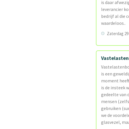
is daar afwezi
leverancier ko
bedrijf al die
waardeloos..
Zaterdag 29 
Vastelaste
Vastelastenbon
is een geweld
moment heeft n
is de insteek
gedeelte van 
mensen (zelfs 
gebruiken (sur
we de voordele
glasvezel, maa