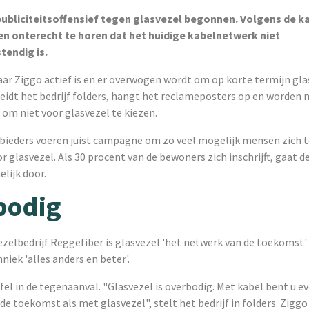
publiciteitsoffensief tegen glasvezel begonnen. Volgens de k
n onterecht te horen dat het huidige kabelnetwerk niet
endig is.
ar Ziggo actief is en er overwogen wordt om op korte termijn gla
reidt het bedrijf folders, hangt het reclameposters op en worden
om niet voor glasvezel te kiezen.
bieders voeren juist campagne om zo veel mogelijk mensen zich t
or glasvezel. Als 30 procent van de bewoners zich inschrijft, gaat d
lijk door.
bodig
zelbedrijf Reggefiber is glasvezel 'het netwerk van de toekomst'
niek 'alles anders en beter'.
fel in de tegenaanval. "Glasvezel is overbodig. Met kabel bent u e
de toekomst als met glasvezel", stelt het bedrijf in folders. Ziggo