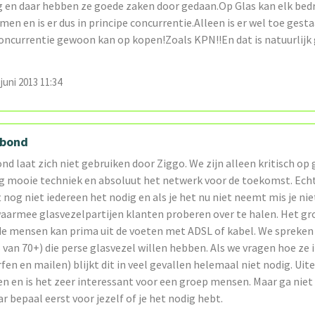
g en daar hebben ze goede zaken door gedaan.Op Glas kan elk bedri
men en is er dus in principe concurrentie.Alleen is er wel toe gesta
 concurrentie gewoon kan op kopen!Zoals KPN!!En dat is natuurlijk
juni 2013 11:34
nbond
d laat zich niet gebruiken door Ziggo. We zijn alleen kritisch op 
ig mooie techniek en absoluut het netwerk voor de toekomst. Echt
og niet iedereen het nodig en als je het nu niet neemt mis je nie
 waarmee glasvezelpartijen klanten proberen over te halen. Het gr
de mensen kan prima uit de voeten met ADSL of kabel. We spreke
van 70+) die perse glasvezel willen hebben. Als we vragen hoe ze 
fen en mailen) blijkt dit in veel gevallen helemaal niet nodig. Ui
n en is het zeer interessant voor een groep mensen. Maar ga niet 
r bepaal eerst voor jezelf of je het nodig hebt.