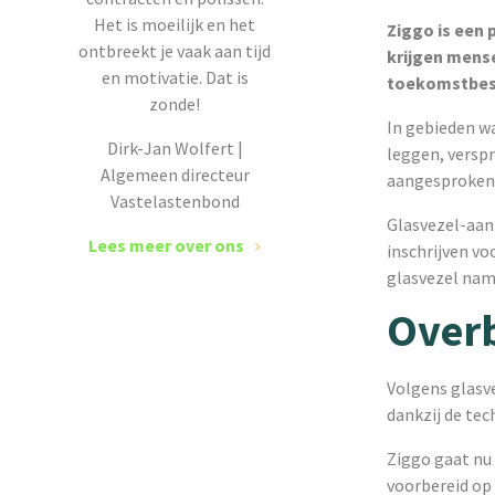
Het is moeilijk en het
Ziggo is een 
ontbreekt je vaak aan tijd
krijgen mense
en motivatie. Dat is
toekomstbest
zonde!
In gebieden wa
Dirk-Jan Wolfert |
leggen, versp
Algemeen directeur
aangesproken 
Vastelastenbond
Glasvezel-aan
Lees meer over ons
inschrijven vo
glasvezel name
Over
Volgens glasve
dankzij de tech
Ziggo gaat nu 
voorbereid op 