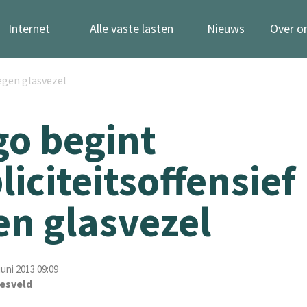
Internet
Alle vaste lasten
Nieuws
Over o
tegen glasvezel
go begint
liciteitsoffensief
en glasvezel
uni 2013 09:09
esveld