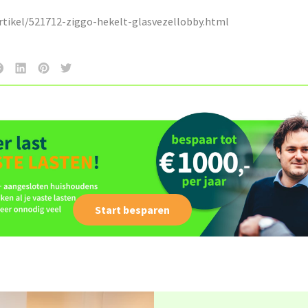
artikel/521712-ziggo-hekelt-glasvezellobby.html
Start besparen