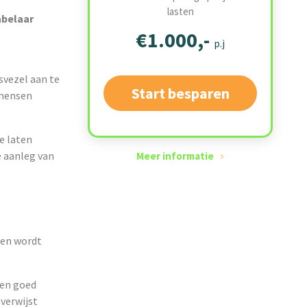
lasten
abelaar
€1.000,-
p.j
svezel aan te
Start besparen
 mensen
e laten
e aanleg van
Meer informatie
 en wordt
ven goed
 verwijst