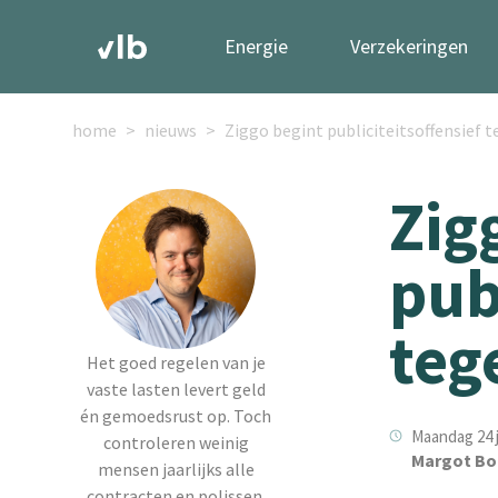
Energie
Verzekeringen
home
nieuws
Ziggo begint publiciteitsoffensief 
Zig
pub
teg
Het goed regelen van je
vaste lasten levert geld
én gemoedsrust op. Toch
Maandag 24 j
controleren weinig
Margot Bo
mensen jaarlijks alle
contracten en polissen.