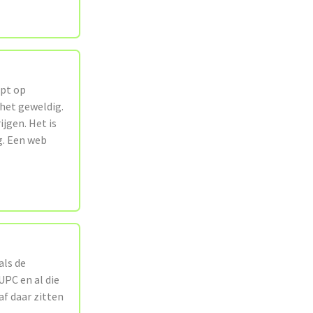
apt op
 het geweldig.
jgen. Het is
ag. Een web
als de
UPC en al die
af daar zitten