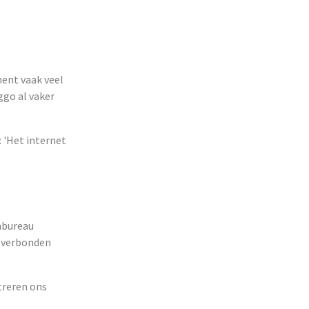
ent vaak veel
ggo al vaker
 'Het internet
nbureau
s verbonden
treren ons