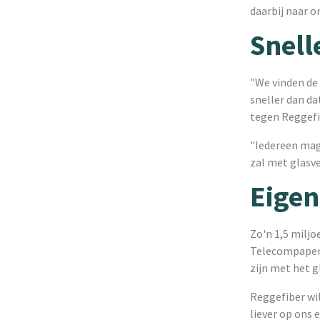
daarbij naar 
Snell
"We vinden de
sneller dan da
tegen Reggefi
"Iedereen mag 
zal met glasve
Eigen
Zo'n 1,5 miljo
Telecompaper 
zijn met het 
Reggefiber wil
liever op ons 