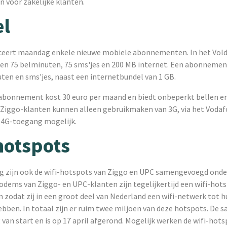
voor zakelijke klanten.
el
ceert maandag enkele nieuwe mobiele abonnementen. In het Vol
tten 75 belminuten, 75 sms'jes en 200 MB internet. Een abonnemen
ten en sms'jes, naast een internetbundel van 1 GB.
abonnement kost 30 euro per maand en biedt onbeperkt bellen en
. Ziggo-klanten kunnen alleen gebruikmaken van 3G, via het Voda
n 4G-toegang mogelijk.
hotspots
 zijn ook de wifi-hotspots van Ziggo en UPC samengevoegd onde
modems van Ziggo- en UPC-klanten zijn tegelijkertijd een wifi-hot
 zodat zij in een groot deel van Nederland een wifi-netwerk tot 
ebben. In totaal zijn er ruim twee miljoen van deze hotspots. De
an start en is op 17 april afgerond. Mogelijk werken de wifi-hots