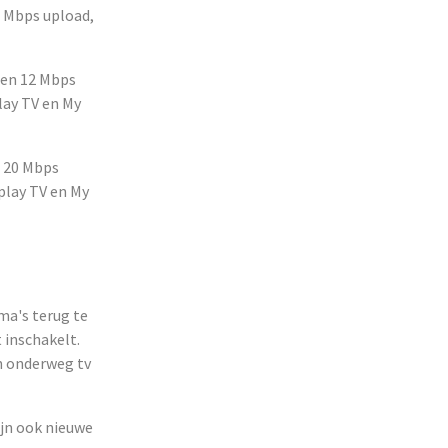
 Mbps upload,
 en 12 Mbps
lay TV en My
 20 Mbps
play TV en My
ma's terug te
 inschakelt.
n onderweg tv
ijn ook nieuwe