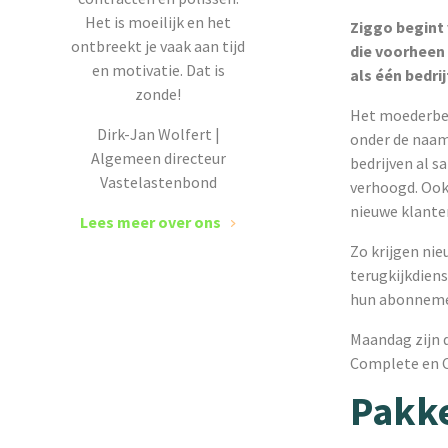
Het is moeilijk en het
Ziggo begint
ontbreekt je vaak aan tijd
die voorheen
en motivatie. Dat is
als één bedrij
zonde!
Het moederbed
Dirk-Jan Wolfert |
onder de naam
Algemeen directeur
bedrijven al s
Vastelastenbond
verhoogd. Ook
nieuwe klante
Lees meer over ons
Zo krijgen ni
terugkijkdien
hun abonnemen
Maandag zijn 
Complete en C
Pakk