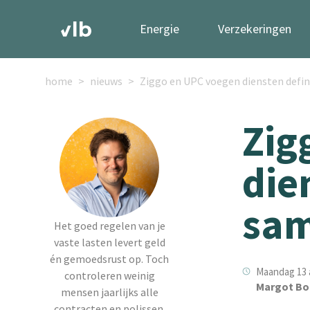
Energie
Verzekeringen
home
nieuws
Ziggo en UPC voegen diensten defin
Zig
die
sa
Het goed regelen van je
vaste lasten levert geld
én gemoedsrust op. Toch
Maandag 13 a
controleren weinig
Margot Bo
mensen jaarlijks alle
contracten en polissen.