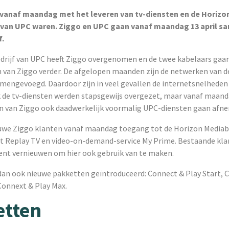
 vanaf maandag met het leveren van tv-diensten en de Horiz
 van UPC waren. Ziggo en UPC gaan vanaf maandag 13 april s
f.
rijf van UPC heeft Ziggo overgenomen en de twee kabelaars gaan
 van Ziggo verder. De afgelopen maanden zijn de netwerken van d
amengevoegd. Daardoor zijn in veel gevallen de internetsnelheden
 de tv-diensten werden stapsgewijs overgezet, maar vanaf maan
n van Ziggo ook daadwerkelijk voormalig UPC-diensten gaan afn
euwe Ziggo klanten vanaf maandag toegang tot de Horizon Mediab
st Replay TV en video-on-demand-service My Prime. Bestaande kl
t vernieuwen om hier ook gebruik van te maken.
dan ook nieuwe pakketten geïntroduceerd: Connect & Play Start, 
onnext & Play Max.
etten