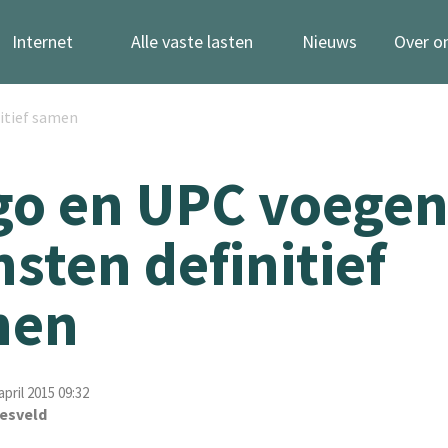
Internet
Alle vaste lasten
Nieuws
Over o
itief samen
go en UPC voege
nsten definitief
men
pril 2015 09:32
esveld