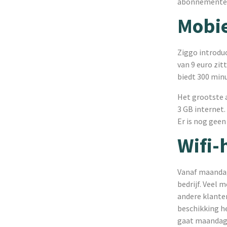
abonnementen 
Mobi
Ziggo introdu
van 9 euro zi
biedt 300 minu
Het grootste 
3 GB internet
Er is nog gee
Wifi-
Vanaf maandag
bedrijf. Veel 
andere klanten
beschikking h
gaat maandag v