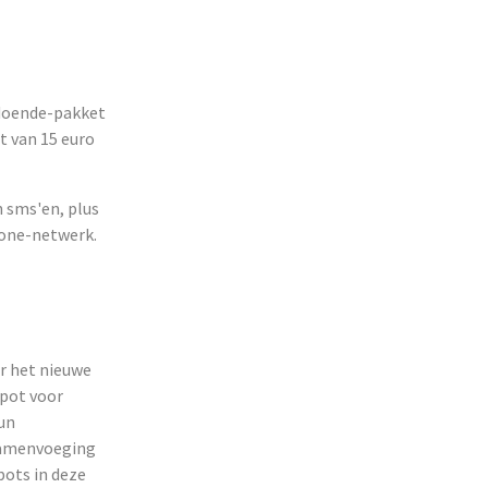
doende-pakket
t van 15 euro
 sms'en, plus
fone-netwerk.
r het nieuwe
spot voor
hun
 samenvoeging
pots in deze