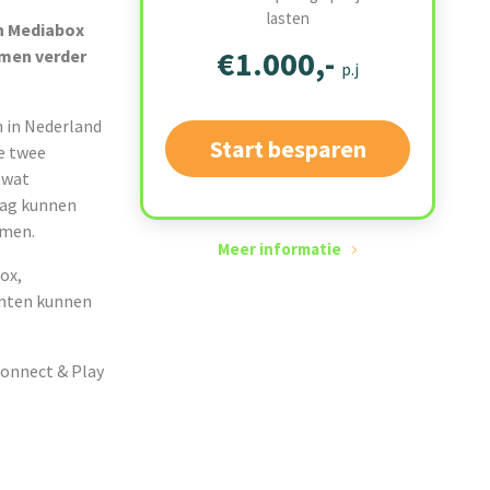
lasten
on Mediabox
€1.000,-
amen verder
p.j
 in Nederland
Start besparen
e twee
 wat
dag kunnen
emen.
Meer informatie
ox,
anten kunnen
Connect & Play