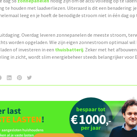
e dag 58
zonnepanelen
nodig zijn om de accu volledig op te laden 
g te houden met laadverliezen. Uiteraard is dit een benadering: je
 helemaal leeg en je hoeft de benodigde stroom niet in één dag op
n uitdaging. Overdag leveren zonnepanelen de meeste stroom, terw
nachts worden opgeladen. Wie zijn eigen zonnestroom optimaal wil
laden of investeren in een
thuisbatterij
. Zeker met het afbouwen
ling in zicht, wordt slim energiebeheer steeds belangrijker voor E