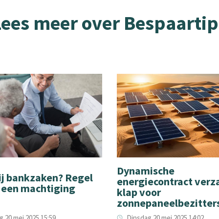
Lees meer over Bespaartip
Dynamische
ij bankzaken? Regel
energiecontract verz
d een machtiging
klap voor
zonnepaneelbezitter
 20 mei 2025 15:59
Dinsdag 20 mei 2025 14:02