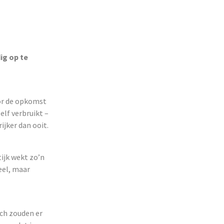
ig op te
oor de opkomst
elf verbruikt –
ijker dan ooit.
ijk wekt zo’n
eel, maar
ch zouden er