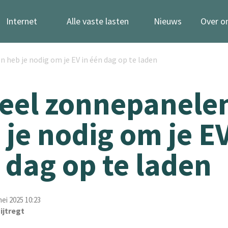
Internet
Alle vaste lasten
Nieuws
Over o
 heb je nodig om je EV in één dag op te laden
eel zonnepanele
 je nodig om je EV
 dag op te laden
ei 2025 10:23
ijtregt