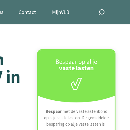
ns
Contact
MijnVLB
n
Bespaar op al je
vaste lasten
 in
Bespaar
met de Vastelastenbond
op al je vaste lasten. De gemiddelde
besparing op al je vaste lasten is: