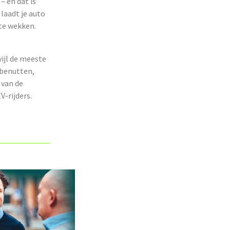
– en dat is
 laadt je auto
 te wekken.
ijl de meeste
 benutten,
 van de
V-rijders.