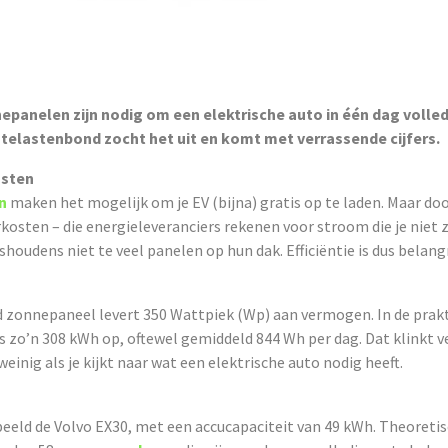
panelen zijn nodig om een elektrische auto in één dag volled
telastenbond zocht het uit en komt met verrassende cijfers.
osten
n
maken het mogelijk om je EV (bijna) gratis op te laden. Maar d
kosten – die energieleveranciers rekenen voor stroom die je niet z
ishoudens niet te veel panelen op hun dak. Efficiëntie is dus belangr
 zonnepaneel levert 350 Wattpiek (Wp) aan vermogen. In de prakt
ks zo’n 308 kWh op, oftewel gemiddeld 844 Wh per dag. Dat klinkt v
 weinig als je kijkt naar wat een elektrische auto nodig heeft.
eeld de Volvo EX30, met een accucapaciteit van 49 kWh. Theoretis