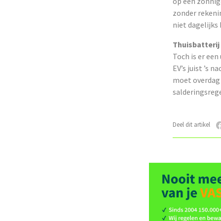
op een zonnig
zonder rekenin
niet dagelijks
Thuisbatterij
Toch is er ee
EV’s juist ’s 
moet overdag 
salderingsrege
Deel dit artikel