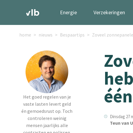
Energie
Verzekeringen
home
nieuws
Bespaartips
Zoveel zonnepanelen
Zov
heb
één
Het goed regelen van je
vaste lasten levert geld
én gemoedsrust op. Toch
Dinsdag 27 m
controleren weinig
Teun van U
mensen jaarlijks alle
contracten en polissen.