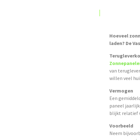
Hoeveel zonne
laden? De Vas
Terugleverk
Zonnepanele
van teruglever
willen veel hu
Vermogen
Een gemiddeld
paneel jaarlij
blijkt relatief
Voorbeeld
Neem bijvoorb