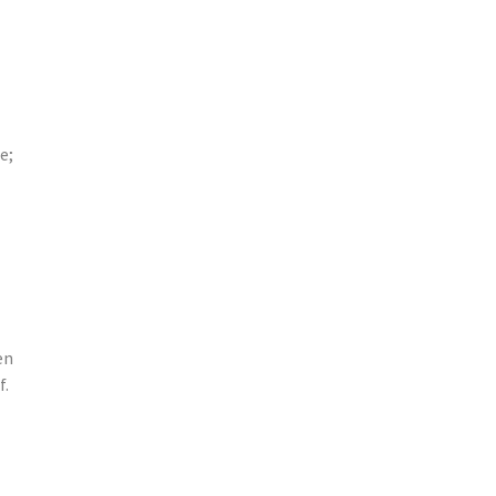
e;
en
f.