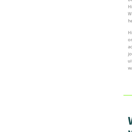
H
W
h
Hi
on
ac
j
u
wa