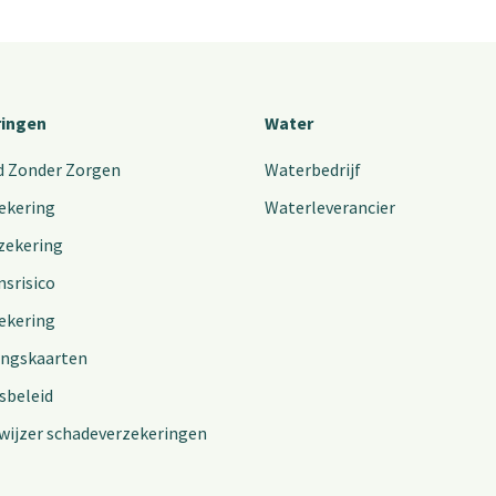
ringen
Water
d Zonder Zorgen
Waterbedrijf
ekering
Waterleverancier
zekering
nsrisico
ekering
ingskaarten
sbeleid
wijzer schadeverzekeringen