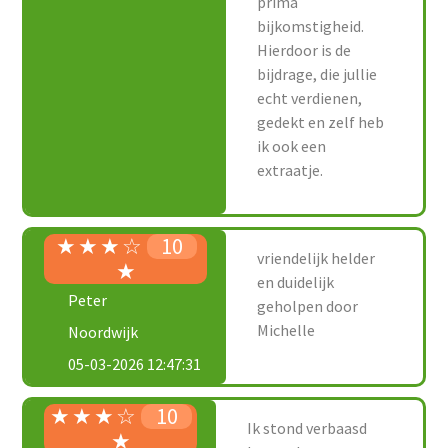
prima
bijkomstigheid.
Hierdoor is de
bijdrage, die jullie
echt verdienen,
gedekt en zelf heb
ik ook een
extraatje.
★
★
★
☆
10
vriendelijk helder
★
en duidelijk
Peter
geholpen door
Michelle
Noordwijk
05-03-2026 12:47:31
★
★
★
☆
10
Ik stond verbaasd
★