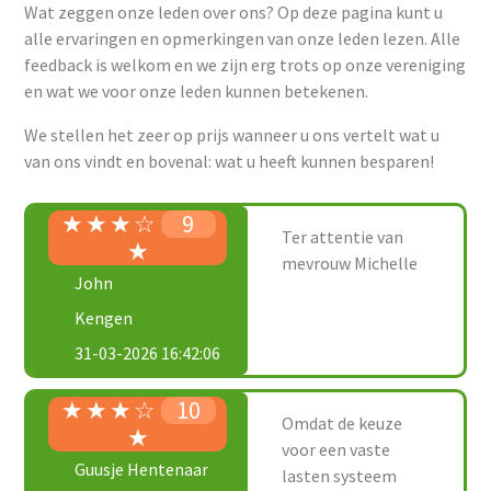
Wat zeggen onze leden over ons? Op deze pagina kunt u
alle ervaringen en opmerkingen van onze leden lezen. Alle
feedback is welkom en we zijn erg trots op onze vereniging
en wat we voor onze leden kunnen betekenen.
We stellen het zeer op prijs wanneer u ons vertelt wat u
van ons vindt en bovenal: wat u heeft kunnen besparen!
★
★
★
☆
9
Ter attentie van
★
mevrouw Michelle
John
Kengen
31-03-2026 16:42:06
★
★
★
☆
10
Omdat de keuze
★
voor een vaste
Guusje Hentenaar
lasten systeem