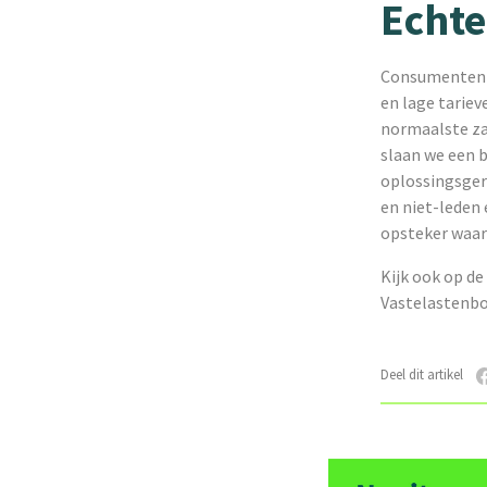
Echte
Consumenten h
en lage tariev
normaalste za
slaan we een 
oplossingsger
en niet-leden
opsteker waar
Kijk ook op d
Vastelastenbo
Deel dit artikel