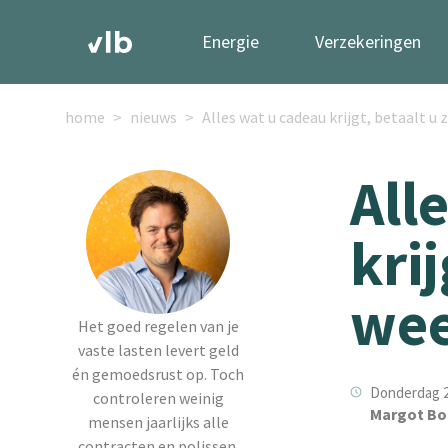
Energie
Verzekeringen
home
nieuws
Alles wat u cadeau krijgt, betaalt u 
All
krij
wee
Het goed regelen van je
vaste lasten levert geld
én gemoedsrust op. Toch
Donderdag 28
controleren weinig
Margot Bo
mensen jaarlijks alle
contracten en polissen.