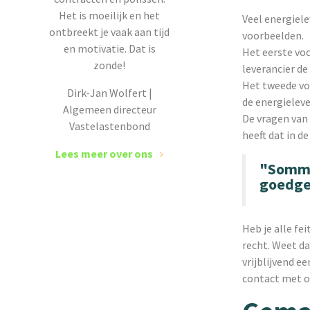
Het is moeilijk en het
Veel energiele
ontbreekt je vaak aan tijd
voorbeelden.
en motivatie. Dat is
Het eerste voo
zonde!
leverancier de
Het tweede vo
Dirk-Jan Wolfert |
de energieleve
Algemeen directeur
De vragen van
Vastelastenbond
heeft dat in de
Lees meer over ons
"Sommi
goedge
Heb je alle fe
recht. Weet da
vrijblijvend 
contact met o