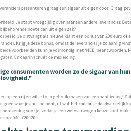
veranciers presenteren graag een sigaar uit eigen doos. Graag gev
rbeeld: Je stapt vroegtijdig over naar een andere leverancier. Bet
 bijbehorende boete dan uit eigen zak?
orbeeld: Je ontvangt als nieuwe klant een bonus van 200 euro of 
rancier. Krijg je deze bonus, omdat de leverancier je zo aardig vind
 beide voorbeelden kunn je volmondig met ‘NEE’ beantwoorden. N
 gaten. En daarin schuilt de misleiding.
ge consumenten worden zo de sigaar van hun
lovigheid."
iten op een rij en wil je toch gebruik maken van een aanbieding? Dat
n goed waar je aan toe bent, of wat het cadeau je daadwerkelijk k
een berekening voor je, zodat je een weloverwogen keuze kunt mak
ns op: 040-7200200.