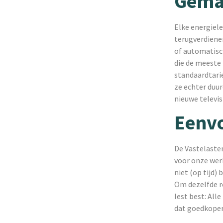
Gemaa
Elke energiel
terugverdienen
of automatisc
die de meeste
standaardtarie
ze echter duur
nieuwe televis
Eenvo
De Vastelasten
voor onze werk
niet (op tijd)
Om dezelfde r
lest best: Al
dat goedkoper 