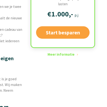
lasten
en we je twee
€1.000,-
p.j
aalt de nieuwe
een cadeau van
Start besparen
t?
iet iedereen
Meer informatie
 eigen
 is je goed
ost. Wij maken
en. Neem