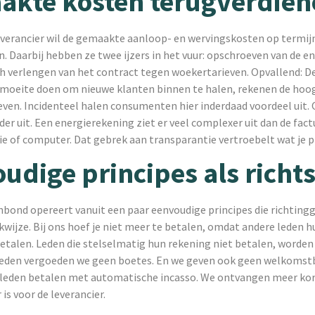
kte kosten terugverdien
everancier wil de gemaakte aanloop- en wervingskosten op termij
. Daarbij hebben ze twee ijzers in het vuur: opschroeven van de e
h verlengen van het contract tegen woekertarieven. Opvallend: De
 moeite doen om nieuwe klanten binnen te halen, rekenen de hoo
ven. Incidenteel halen consumenten hier inderdaad voordeel uit. 
der uit. Een energierekening ziet er veel complexer uit dan de fact
ie of computer. Dat gebrek aan transparantie vertroebelt wat je p
udige principes als richt
bond opereert vanuit een paar eenvoudige principes die richtingg
wijze. Bij ons hoef je niet meer te betalen, omdat andere leden 
 betalen. Leden die stelselmatig hun rekening niet betalen, worden
eden vergoeden we geen boetes. En we geven ook geen welkomst
le leden betalen met automatische incasso. We ontvangen meer ko
is voor de leverancier.