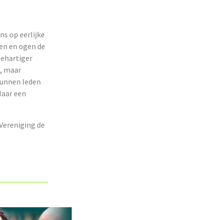
s op eerlijke
ken en ogen de
behartiger
n, maar
kunnen leden
Maar een
 Vereniging de