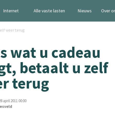
Internet
Alle vaste lasten
Nieuws
Over o
zelf weer terug
es wat u cadeau
gt, betaalt u zelf
r terug
 april 2011 00:00
esveld