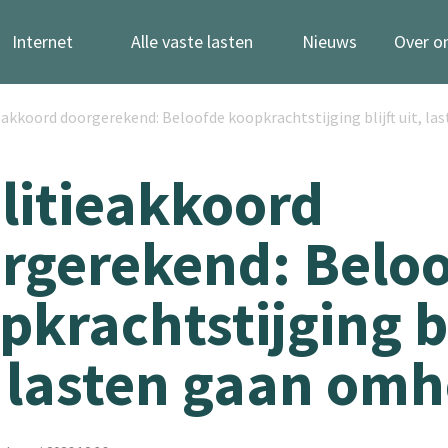
Internet
Alle vaste lasten
Nieuws
Over o
eakkoord doorgerekend: Beloofde koopkrachtstijging blijft uit, 
litieakkoord
rgerekend: Belo
pkrachtstijging bl
, lasten gaan om