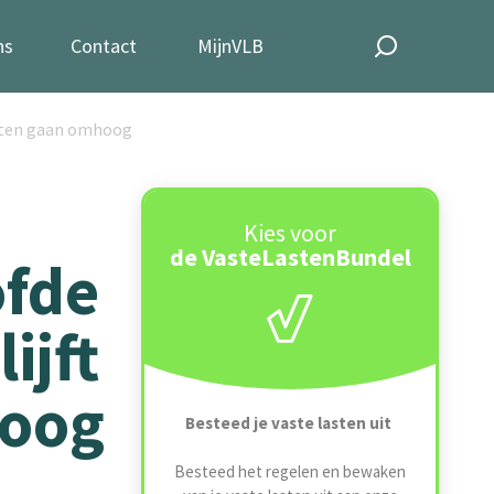
ns
Contact
MijnVLB
lasten gaan omhoog
Kies voor
de VasteLastenBundel
ofde
ijft
hoog
Besteed je vaste lasten uit
Besteed het regelen en bewaken