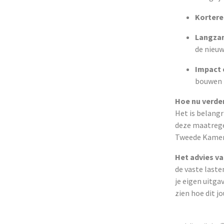
Kortere
Langza
de nieuw
Impact 
bouwen m
Hoe nu verde
Het is belang
deze maatregel
Tweede Kamer.
Het advies v
de vaste lasten
je eigen uitga
zien hoe dit j