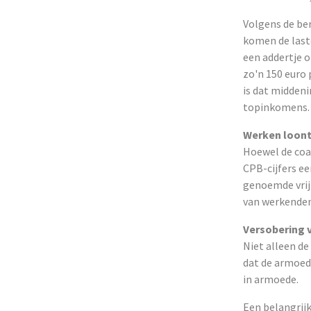
Volgens de ber
komen de last
een addertje o
zo'n 150 euro 
is dat midden
topinkomens.
Werken loont
Hoewel de coa
CPB-cijfers e
genoemde vrijh
van werkenden 
Versobering
Niet alleen de
dat de armoed
in armoede.
Een belangrijk