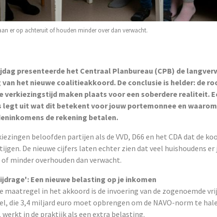
an er op achteruit of houden minder over dan verwacht.
ijdag presenteerde het Centraal Planbureau (CPB) de langve
van het nieuwe coalitieakkoord. De conclusie is helder: de r
de verkiezingstijd maken plaats voor een soberdere realiteit.
s legt uit wat dit betekent voor jouw portemonnee en waarom
deninkomens de rekening betalen.
kiezingen beloofden partijen als de VVD, D66 en het CDA dat de k
tijgen. De nieuwe cijfers laten echter zien dat veel huishoudens er 
 of minder overhouden dan verwacht.
bijdrage': Een nieuwe belasting op je inkomen
 maatregel in het akkoord is de invoering van de zogenoemde vrij
l, die 3,4 miljard euro moet opbrengen om de NAVO-norm te hale
 werkt in de praktijk als een extra belasting.