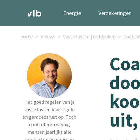
Energie
Verzekeringen
home
nieuws
Vaste lasten | Geldzaken
Coaliti
Coa
doo
koo
Het goed regelen van je
vaste lasten levert geld
uit
én gemoedsrust op. Toch
controleren weinig
mensen jaarlijks alle
contracten en polissen.