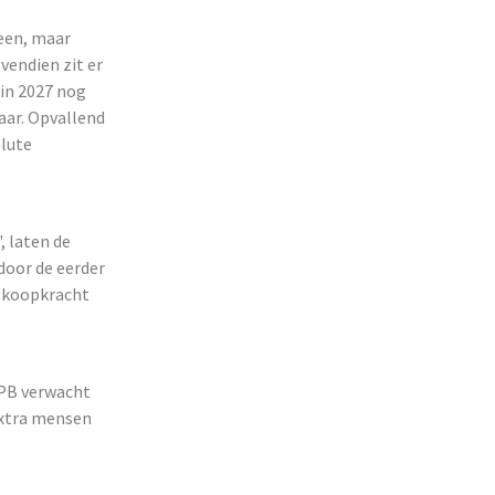
reen, maar
vendien zit er
 in 2027 nog
jaar. Opvallend
olute
, laten de
door de eerder
e koopkracht
CPB verwacht
extra mensen