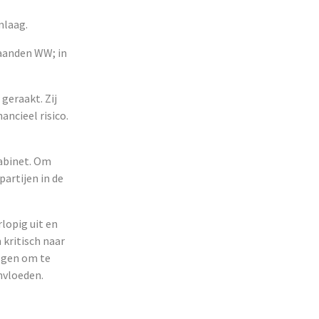
mlaag.
maanden WW; in
geraakt. Zij
ancieel risico.
kabinet. Om
artijen in de
rlopig uit en
 kritisch naar
olgen om te
nvloeden.