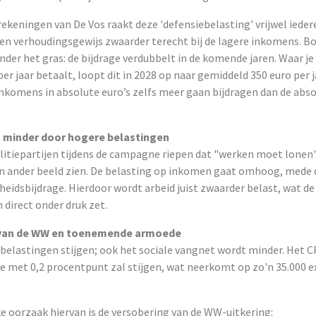
ekeningen van De Vos raakt deze 'defensiebelasting' vrijwel iede
en verhoudingsgewijs zwaarder terecht bij de lagere inkomens. Bo
nder het gras: de bijdrage verdubbelt in de komende jaren. Waar je
per jaar betaalt, loopt dit in 2028 op naar gemiddeld 350 euro per 
inkomens in absolute euro’s zelfs meer gaan bijdragen dan de abs
 minder door hogere belastingen
litiepartijen tijdens de campagne riepen dat "werken moet lonen"
en ander beeld zien. De belasting op inkomen gaat omhoog, mede 
eidsbijdrage. Hierdoor wordt arbeid juist zwaarder belast, wat d
direct onder druk zet.
 van de WW en toenemende armoede
 belastingen stijgen; ook het sociale vangnet wordt minder. Het 
e met 0,2 procentpunt zal stijgen, wat neerkomt op zo'n 35.000 
e oorzaak hiervan is de versobering van de WW-uitkering: