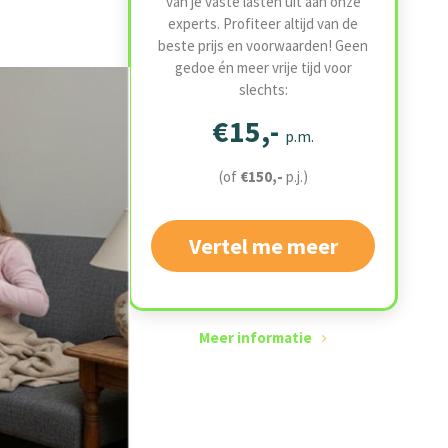
van je vaste lasten uit aan onze
experts. Profiteer altijd van de
beste prijs en voorwaarden! Geen
gedoe én meer vrije tijd voor
slechts:
€15,-
p.m.
(of
€150,-
p.j.)
Vertel me meer
Meer informatie