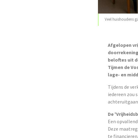
Veel huishoudens ga
Afgelopen vr
doorrekening 
beloftes uit 
Tijmen de Vo
lage- en mid
Tijdens de ver
iedereen zou s
achteruitgaan
De 'Vrijheids
Een opvallende
Deze maatrege
te financieren,