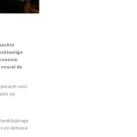
rwachte
ooskleurige
 Econoom
 vooral de
oopkracht voor
juist op
heidsbijdrage.
n en defensie