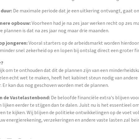
 duur:
De maximale periode dat je een uitkering ontvangt, gaat o
mere opbouw:
Voorheen had je na zes jaar werken recht op zes 
e plannen is dat na zes jaar nog maar drie maanden.
op jongeren:
Vooral starters op de arbeidsmarkt worden hierdoor 
inder snel zekerheid op en lopen bij ontslag direct een groter fin
r?
rijk om te onthouden dat dit de plannen zijn van een minderheids
en echt wet te maken, heeft het kabinet steun nodig van andere p
 Er kan dus nog geschoven worden met de plannen.
an de Vastelastenbond:
De beloofde financiële extra's blijven voo
 lijken eerder te stijgen dan te dalen. Juist nu is het essentieel om
ven te kijken. Wij blijven de politieke ontwikkelingen op de voet v
ouw energierekening, verzekeringen en andere vaste lasten zal beï