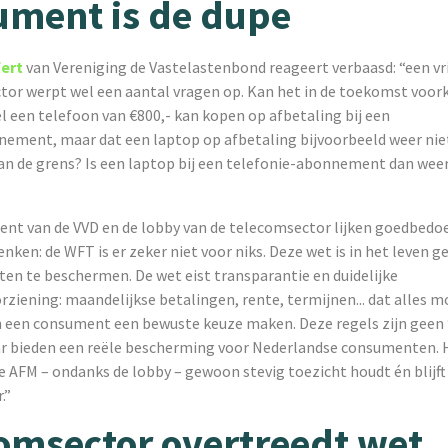
ment is de dupe
fert
van Vereniging de Vastelastenbond reageert verbaasd: “een vri
tor werpt wel een aantal vragen op. Kan het in de toekomst voo
 een telefoon van €800,- kan kopen op afbetaling bij een
ement, maar dat een laptop op afbetaling bijvoorbeeld weer nie
dan de grens? Is een laptop bij een telefonie-abonnement dan wee
t van de VVD en de lobby van de telecomsector lijken goedbedo
ken: de WFT is er zeker niet voor niks. Deze wet is in het leven 
n te beschermen. De wet eist transparantie en duidelijke
ziening: maandelijkse betalingen, rente, termijnen... dat alles mo
n een consument een bewuste keuze maken. Deze regels zijn geen
ar bieden een reële bescherming voor Nederlandse consumenten. 
de AFM – ondanks de lobby – gewoon stevig toezicht houdt én blijf
.”
omsector overtreedt wet