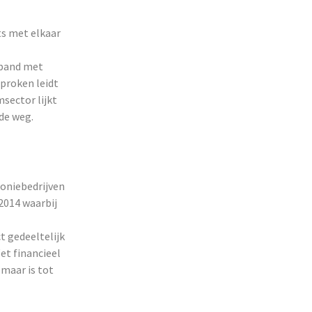
ts met elkaar
rband met
proken leidt
msector lijkt
de weg.
foniebedrijven
2014 waarbij
 gedeeltelijk
et financieel
 maar is tot