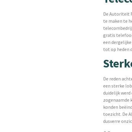
De Autoriteit 
te maken te he
telecombedrij
gratis telefo
een dergelijke
tot op heden d
Sterk
De reden achte
een sterke lob
duidelijk wer
zogenaamde ko
konden beëind
toezicht. De A
dusverre onzi