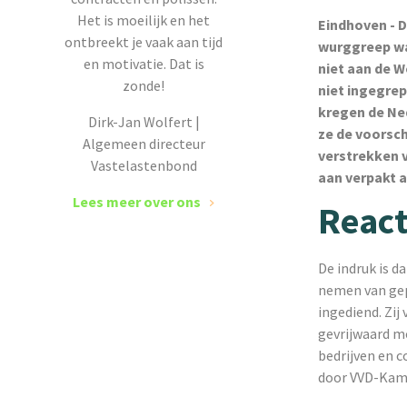
Het is moeilijk en het
Eindhoven - D
ontbreekt je vaak aan tijd
wurggreep wa
en motivatie. Dat is
niet aan de W
zonde!
niet ingegre
kregen de Ne
Dirk-Jan Wolfert |
ze de voorsch
Algemeen directeur
verstrekken 
Vastelastenbond
aan verpakt 
Lees meer over ons
React
De indruk is 
nemen van gep
ingediend. Zij
gevrijwaard m
bedrijven en 
door VVD-Kamer