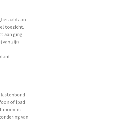
gbetaald aan
el toezicht.
ct aan ging
 van zijn
klant
telastenbond
efoon of Ipad
dit moment
zondering van