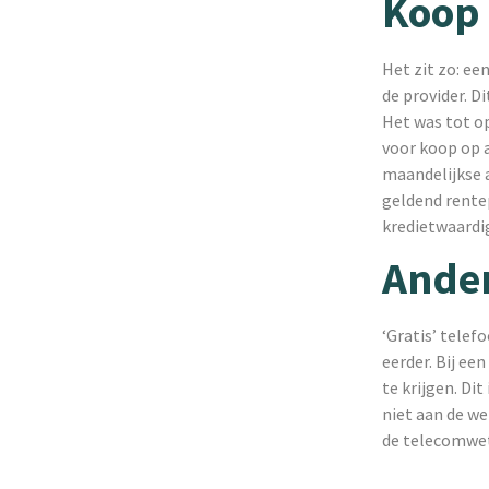
Koop 
Het zit zo: e
de provider. D
Het was tot op
voor koop op a
maandelijkse 
geldend rentep
kredietwaardi
Ander
‘Gratis’ tele
eerder. Bij ee
te krijgen. Di
niet aan de we
de telecomwet 