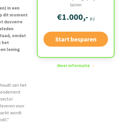
lasten
en) in een
€1.000,-
op dit moment
p.j
ot dusverre
geleden
 Raad, omdat
Start besparen
t het
en lening
Meer informatie
houdt van het
amendement
msector
leveren voor
markt wordt
dil.”