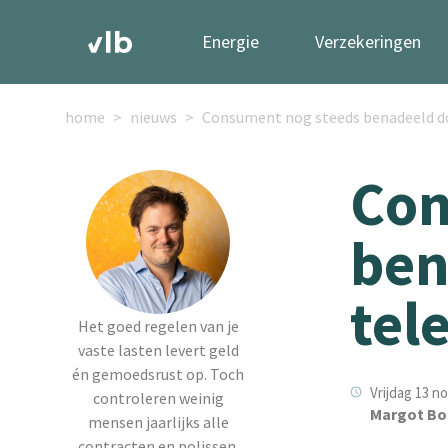
Energie
Verzekeringen
home
nieuws
Consument nog steeds benadeeld d
Con
ben
tel
Het goed regelen van je
vaste lasten levert geld
én gemoedsrust op. Toch
Vrijdag 13 n
controleren weinig
Margot Bo
mensen jaarlijks alle
contracten en polissen.