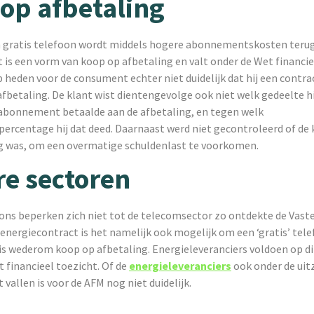
op afbetaling
en gratis telefoon wordt middels hogere abonnementskosten teru
it is een vorm van koop op afbetaling en valt onder de Wet financie
 heden voor de consument echter niet duidelijk dat hij een contra
fbetaling. De klant wist dientengevolge ook niet welk gedeelte hij
abonnement betaalde aan de afbetaling, en tegen welk
ercentage hij dat deed. Daarnaast werd niet gecontroleerd of de 
g was, om een overmatige schuldenlast te voorkomen.
e sectoren
foons beperken zich niet tot de telecomsector zo ontdekte de Vas
n energiecontract is het namelijk ook mogelijk om een ‘gratis’ tel
t is wederom koop op afbetaling. Energieleveranciers voldoen op 
t financieel toezicht. Of de
energieleveranciers
ook onder de uit
vallen is voor de AFM nog niet duidelijk.