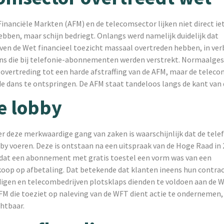
Financiële Markten (AFM) en de telecomsector lijken niet direct ie
bben, maar schijn bedriegt. Onlangs werd namelijk duidelijk dat
ven de Wet financieel toezicht massaal overtreden hebben, in ve
ons die bij telefonie-abonnementen werden verstrekt. Normaalges
 overtreding tot een harde afstraffing van de AFM, maar de teleco
e dans te ontspringen. De AFM staat tandeloos langs de kant van 
e lobby
r deze merkwaardige gang van zaken is waarschijnlijk dat de tele
by voeren. Deze is ontstaan na een uitspraak van de Hoge Raad in 
d dat een abonnement met gratis toestel een vorm was van een
op op afbetaling. Dat betekende dat klanten ineens hun contract
igen en telecombedrijven plotsklaps dienden te voldoen aan de W
FM die toeziet op naleving van de WFT dient actie te ondernemen,
chtbaar.