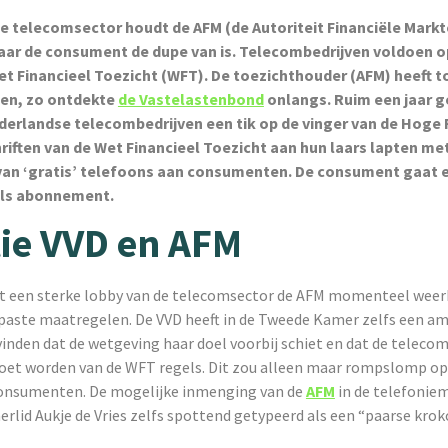
e telecomsector houdt de AFM (de Autoriteit Financiële Markt
ar de consument de dupe van is. Telecombedrijven voldoen 
et Financieel Toezicht (WFT). De toezichthouder (AFM) heeft t
pen, zo ontdekte
de Vastelastenbond
onlangs. Ruim een jaar 
derlandse telecombedrijven een tik op de vinger van de Hoge
riften van de Wet Financieel Toezicht aan hun laars lapten me
van ‘gratis’ telefoons aan consumenten. De consument gaat e
als abonnement.
ie VVD en AFM
dat een sterke lobby van de telecomsector de AFM momenteel weer
aste maatregelen. De VVD heeft in de Tweede Kamer zelfs een 
 vinden dat de wetgeving haar doel voorbij schiet en dat de teleco
oet worden van de WFT regels. Dit zou alleen maar rompslomp op
consumenten. De mogelijke inmenging van de
AFM
in de telefonie
lid Aukje de Vries zelfs spottend getypeerd als een “paarse kroko