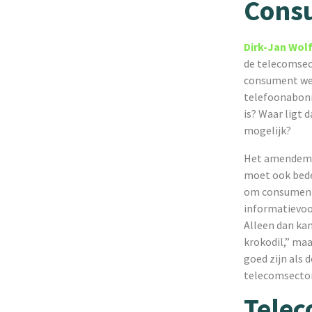
Consu
Dirk-Jan Wol
de telecomsec
consument wel
telefoonabonn
is? Waar ligt 
mogelijk?
Het amendemen
moet ook beden
om consumente
informatievoor
Alleen dan ka
krokodil,” ma
goed zijn als 
telecomsector
Telec