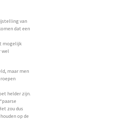
jstelling van
rkomen dat een
t mogelijk
r wel
eld, maar men
geroepen
et helder zijn.
 “paarse
Het zou dus
t houden op de