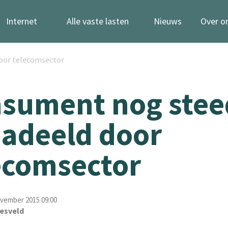
Internet
Alle vaste lasten
Nieuws
Over o
oor telecomsector
sument nog stee
adeeld door
ecomsector
ovember 2015 09:00
esveld