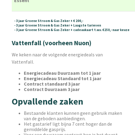
Essent
- 3 jaar Groene Stroom & Gas Zeker + € 200,-
- 3 jaar Groene Stroom & Gas Zeker + Laagste tarieven
- 3 jaar Groene Stroom & Gas Zeker + cadeaukaart t.w.v. €250,- naar keuze
Vattenfall (voorheen Nuon)
We keken naar de volgende energiedeals van
Vattenfall.
Energiecadeau Duurzaam tot 1 jaar
Energiecadeau Standaard tot 1 jaar
Contract standaard 3 jaar
Contract Duurzaam 3 jaar
Opvallende zaken
Bestaande klanten kunnen geen gebruik maken
van de geboden aanbiedingen.
Het gastarief ligt bijna 7 cent hoger dan de
gemiddelde gasprijs.
Voor een duurzaam contract ben je het duurst