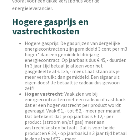
vooral voor een dikke kerstbonus voor de
energieleverancier.
Hogere gasprijs en
vastrechtkosten
Hogere gasprijs: De gasprijzen van dergelijke
energiecontracten zijn gemiddeld 3 cent per m3
hoger* dan een gemiddeld driejarig
energiecontract. Op jaarbasis dus € 45,- duurder.
In 3 jaar tijd betaal je alleen voor het
gasgedeelte al € 135,- meer. Laat staan als je
meer verbruikt dan gemiddeld. Een sigaar uit
eigen doos! Je betaalt je cadeau dus gewoon
zelf!
Hoger vastrecht:
Vaak zien we bij
energiecontracten met een cadeau of cashback
dat er een hoger vastrecht per product wordt
gevraagd. Vaak € 1,- tot € 2,- meer per maand.
Dat betekent dat je op jaarbasis € 12,- per
product (stroom en/of gas) meer aan
vastrechtkosten betaalt. Dat is voor beide
producten € 24,- op jaarbasis.In 3 jaar tijd betaal
je dan al snel €72,- meer.