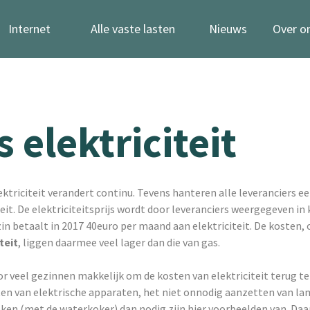
Internet
Alle vaste lasten
Nieuws
Over o
s elektriciteit
lektriciteit verandert continu. Tevens hanteren alle leveranciers ee
teit. De elektriciteitsprijs wordt door leveranciers weergegeven in
n betaalt in 2017 40euro per maand aan elektriciteit. De kosten,
teit
, liggen daarmee veel lager dan die van gas.
or veel gezinnen makkelijk om de kosten van elektriciteit terug te
ten van elektrische apparaten, het niet onnodig aanzetten van la
en (met de waterkoker) dan nodig zijn hier voorbeelden van. Daar