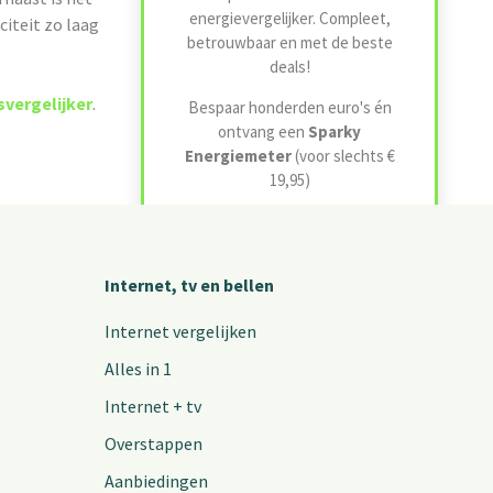
energievergelijker. Compleet,
citeit zo laag
betrouwbaar en met de beste
deals!
jsvergelijker
.
Bespaar honderden euro's én
ontvang een
Sparky
Energiemeter
(voor slechts €
19,95)
Start besparen
Internet, tv en bellen
Internet vergelijken
Meer informatie
Alles in 1
Internet + tv
Overstappen
Aanbiedingen