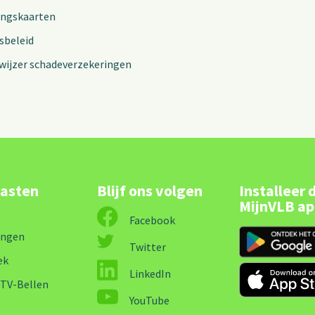
ingskaarten
sbeleid
wijzer schadeverzekeringen
lasten
Blijf ons volgen
Installeer 
MijnVLB a
Facebook
ingen
Twitter
ek
LinkedIn
-TV-Bellen
YouTube