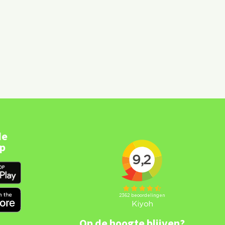
de
pp
Op de hoogte blijven?