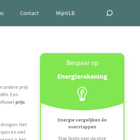
ns
Contact
MijnVLB
Bespaar op
Energierekening
n andere prijs
 kWh. Een
 oftewel
prijs
Energie vergelijken én
 dringen. Het
overstappen
mpen en niet
Stap Gratis over via onze
naast is het