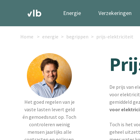
Energie
Verzekeringen
Home
energie
begrippen
prijs-elektriciteit
Prij
De prijs van e
voor elektrici
Het goed regelen van je
gemiddeld gezi
vaste lasten levert geld
voor elektrici
én gemoedsrust op. Toch
controleren weinig
Toch is het vo
mensen jaarlijks alle
geheel uitzet
contracten en polissen.
meer water kok