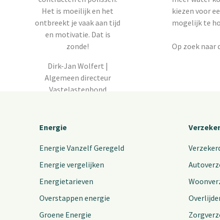
Het is moeilijk en het
kiezen voor ee
ontbreekt je vaak aan tijd
mogelijk te h
en motivatie. Dat is
zonde!
Op zoek naar d
Dirk-Jan Wolfert |
Algemeen directeur
Vastelastenbond
Lees meer over ons
Energie
Verzeke
Energie Vanzelf Geregeld
Verzeker
Energie vergelijken
Autoverz
Energietarieven
Woonver
Overstappen energie
Overlijde
Groene Energie
Zorgverz