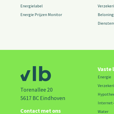
Energielabel
Verzeker
Energie Prijzen Monitor
Beloning
Diensten
Vaste 
Energie
Verzeker
Torenallee 20
Hypothe
5617 BC Eindhoven
Internet
Contact met ons
Water