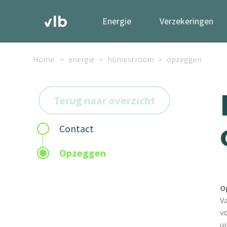
Energie
Verzekeringen
Home
energie
homestroom
opzeggen
Terug naar overzicht
Contact
Opzeggen
O
V
v
u