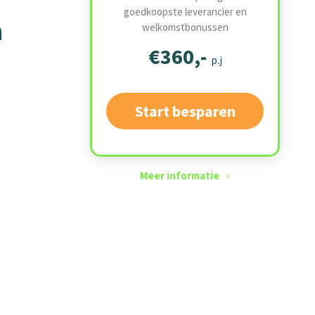
goedkoopste leverancier en
a
welkomstbonussen
€360,-
p.j
Start besparen
Meer informatie