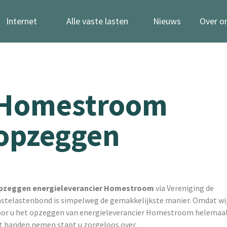
Internet
Alle vaste lasten
Nieuws
Over o
Homestroom
opzeggen
pzeggen energieleverancier Homestroom
via Vereniging de
astelastenbond is simpelweg de gemakkelijkste manier. Omdat wi
oor u het opzeggen van energieleverancier Homestroom helemaa
it handen nemen stapt u zorgeloos over.