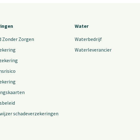
ringen
Water
d Zonder Zorgen
Waterbedrijf
ekering
Waterleverancier
zekering
nsrisico
ekering
ingskaarten
sbeleid
wijzer schadeverzekeringen