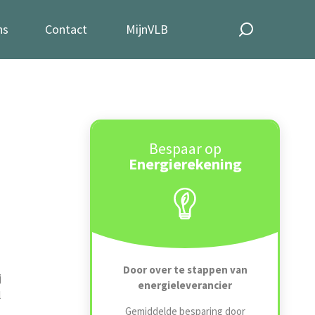
ns
Contact
MijnVLB
Bespaar op
Energierekening
Door over te stappen van
j
energieleverancier
l
Gemiddelde besparing door