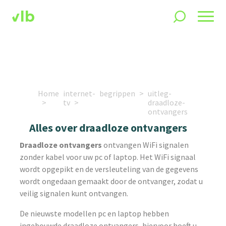
Home
internet-
begrippen
uitleg-
tv
draadloze-
ontvangers
Alles over draadloze ontvangers
Draadloze ontvangers
ontvangen WiFi signalen
zonder kabel voor uw pc of laptop. Het WiFi signaal
wordt opgepikt en de versleuteling van de gegevens
wordt ongedaan gemaakt door de ontvanger, zodat u
veilig signalen kunt ontvangen.
De nieuwste modellen pc en laptop hebben
ingebouwde draadloze ontvangers, hiervoor hoeft u