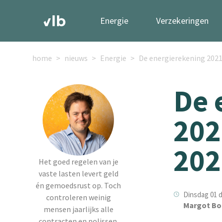
Energie
Verzekeringen
home
nieuws
Energie
De energierekening 2021 
De 
202
202
Het goed regelen van je
vaste lasten levert geld
én gemoedsrust op. Toch
Dinsdag 01 
controleren weinig
Margot Bo
mensen jaarlijks alle
contracten en polissen.