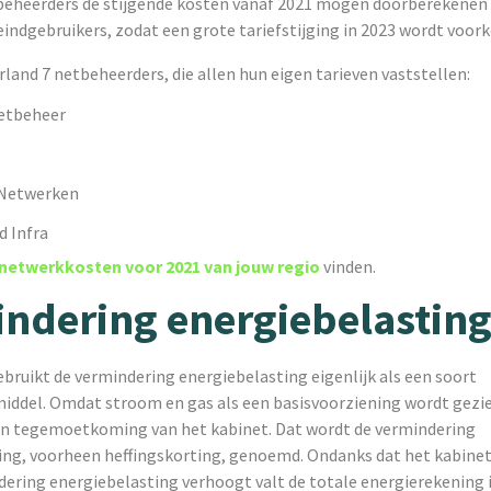
beheerders de stijgende kosten vanaf 2021 mogen doorberekenen 
eindgebruikers, zodat een grote tariefstijging in 2023 wordt voo
erland 7 netbeheerders, die allen hun eigen tarieven vaststellen:
etbeheer
Netwerken
d Infra
netwerkkosten voor 2021 van jouw regio
vinden.
ndering energiebelastin
bruikt de vermindering energiebelasting eigenlijk als een soort
ddel. Omdat stroom en gas als een basisvoorziening wordt gezien
n tegemoetkoming van het kabinet. Dat wordt de vermindering
ing, voorheen heffingskorting, genoemd. Ondanks dat het kabine
dering energiebelasting verhoogt valt de totale energierekening i