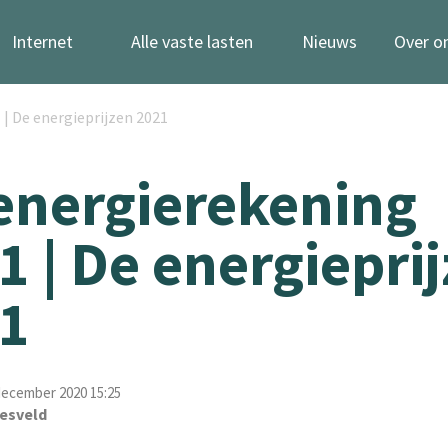
Internet
Alle vaste lasten
Nieuws
Over o
| De energieprijzen 2021
energierekening
1 | De energiepri
1
december 2020 15:25
esveld