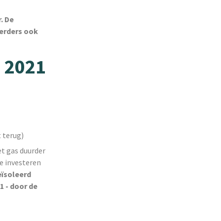
. De
eerders ook
n 2021
t terug)
et gas duurder
e investeren
eïsoleerd
1 - door de