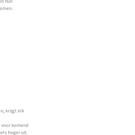
in hun
rkomen.
g
, krijgt elk
t voor komend
ets hoger uit.