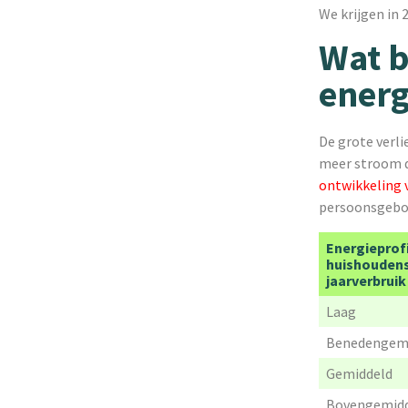
We krijgen in 
Wat b
energ
De grote verl
meer stroom d
ontwikkeling v
persoonsgebon
Energieprof
huishoudens 
jaarverbruik
Laag
Benedengem
Gemiddeld
Bovengemid