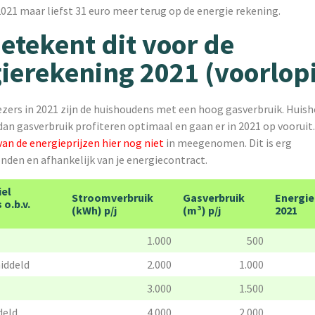
2021 maar liefst 31 euro meer terug op de energie rekening.
etekent dit voor de
ierekening 2021 (voorlop
iezers in 2021 zijn de huishoudens met een hoog gasverbruik. Hui
an gasverbruik profiteren optimaal en gaan er in 2021 op vooruit
an de energieprijzen hier nog nie
t
in meegenomen. Dit is erg
den en afhankelijk van je energiecontract.
iel
Stroomverbruik
Gasverbruik
Energie
o.b.v.
(kWh) p/j
(m³) p/j
2021
1.000
500
iddeld
2.000
1.000
3.000
1.500
deld
4.000
2.000