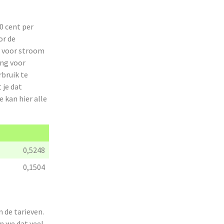
0 cent per
or de
en voor stroom
ing voor
bruik te
 je dat
 kan hier alle
0,5248
0,1504
 de tarieven.
n we dat veel