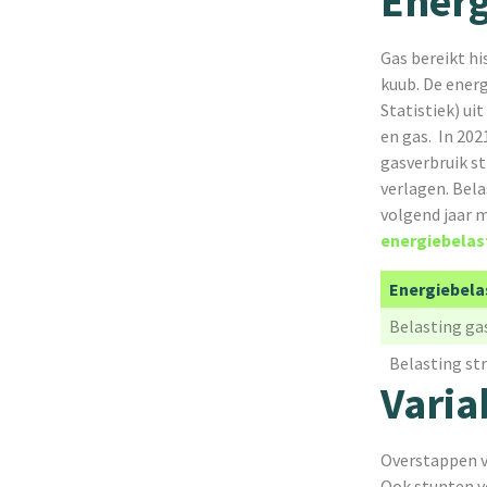
Energ
Gas bereikt hi
kuub. De energ
Statistiek) ui
en gas. In 20
gasverbruik st
verlagen. Bela
volgend jaar m
energiebelas
Energiebela
Belasting ga
Belasting s
Varia
Overstappen va
Ook stunten ve