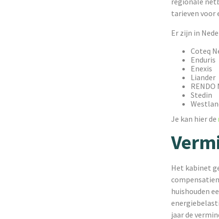
regionale net
tarieven voor 
Er zijn in Ned
Coteq N
Enduris
Enexis
Liander
RENDO 
Stedin
Westlan
Je kan hier de
Vermi
Het kabinet ge
compensatiemi
huishouden ee
energiebelast
jaar de vermin