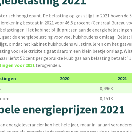
iebelasting 2021
storisch hoogtepunt. De belasting op gas stijgt in 2021 boven de 5
ierekening bestaat in 2021 voor 46,5 procent (Centraal Bureau vo
t belastingen. Het kabinet blijft prutsen aan de energiebelasting
21 gaat de energiebelasting voor veel huishoudens omlaag. Belast
ijgt, omdat het kabinet huishoudens wil stimuleren om het gasver
sting voor elektriciteit gaat daarom een klein beetje omlaag. Wist
aar liefst 52 cent per gebruikte kuub gas aan belasting betaalt? Je
tingen voor 2021
terugvinden.
stingen
2020
2021
s
0,4968
troom
0,1513
bele energieprijzen 2021
n energieleverancier kan het hele jaar, maar in januari veranderen
el energieleverancier in december nog even met de prijzen en zie