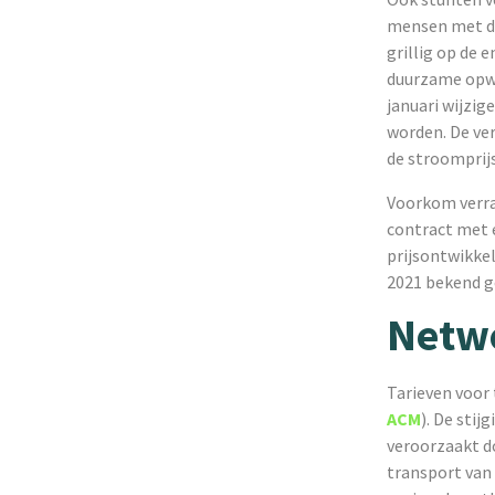
mensen met de 
grillig op de 
duurzame opwek
januari wijzig
worden. De ver
de stroomprij
Voorkom verras
contract met e
prijsontwikke
2021 bekend g
Netw
Tarieven voor 
ACM
). De sti
veroorzaakt d
transport van 