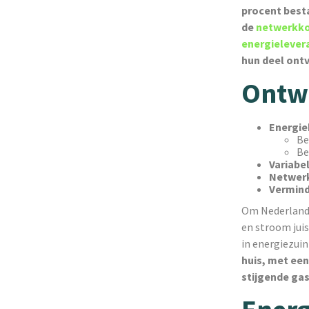
procent best
de
netwerkk
energielever
hun deel ont
Ontwi
Energie
Be
Be
Variabe
Netwerk
Vermind
Om Nederlands
en stroom juis
in energiezui
huis, met een
stijgende ga