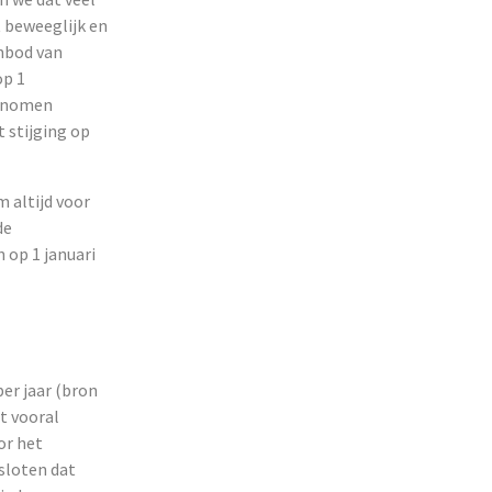
t beweeglijk en
anbod van
op 1
genomen
t stijging op
 altijd voor
de
n op 1 januari
er jaar (bron
t vooral
or het
sloten dat