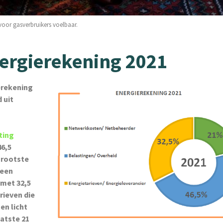
voor gasverbruikers voelbaar.
ergierekening 2021
erekening
 uit
ting
46,5
grootste
 een
 met 32,5
rieven die
 en licht
aatste 21