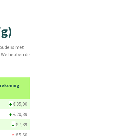
ig)
shoudens met
. We hebben de
rekening
↓
€ 35,00
↓
€ 20,39
↓
€ 7,39
↑
€ 5,60