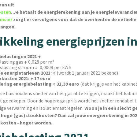
aan uit
osten
. Je betaalt de energierekening aan je energieleverancier
ancier
zorgt er vervolgens voor dat de overheid en de netbeh
vangen.
kkeling energieprijzen i
belastingen 2021 ↑
lasting gas ↑ 0,028 per m³
slasting stroom ↓ 0,0009 per kWh
le energietarieven 2021: ↑
(wordt 1 januari 2021 bekend)
kosten 2021: ↑ 17 euro
ering energiebelasting ↑ 31,39 euro
(dat krijg je van het kabine
e huishoudens sneller van het gas af te krijgen, maakt het kabin
t goedkoper. Door de hogere gasprijs wordt het sneller rendabel t
nige verwarming en isolatiemaatregelen.
Woon je in een slecht g
 hoge (gas)stookkosten? Dan zal jouw energierekening in 202
skosten - hoger worden.