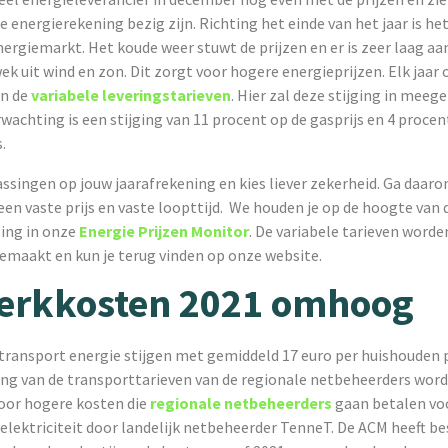
energierekening bezig zijn. Richting het einde van het jaar is he
energiemarkt. Het koude weer stuwt de prijzen en er is zeer laag a
 uit wind en zon. Dit zorgt voor hogere energieprijzen. Elk jaar 
en de
variabele leveringstarieven
. Hier zal deze stijging in mee
wachting is een stijging van 11 procent op de gasprijs en 4 procen
s.
singen op jouw jaarafrekening en kies liever zekerheid. Ga daarom
en vaste prijs en vaste loopttijd. We houden je op de hoogte van 
ling in onze
Energie Prijzen Monitor
. De variabele tarieven worde
emaakt en kun je terug vinden op onze website.
erkkosten 2021 omhoog
transport energie stijgen met gemiddeld 17 euro per huishouden p
jging van de transporttarieven van de regionale netbeheerders word
oor hogere kosten die
regionale netbeheerders
gaan betalen vo
elektriciteit door landelijk netbeheerder TenneT. De ACM heeft be