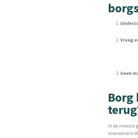
borg
Onderz
Vraag e
Geen in
Borg 
terug
In de meeste g
leveranciers d