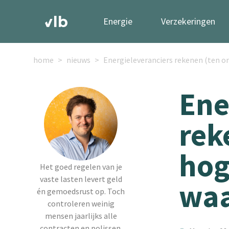
Energie
Verzekeringen
home
nieuws
Energieleveranciers rekenen (ten
Ene
rek
hog
Het goed regelen van je
vaste lasten levert geld
wa
én gemoedsrust op. Toch
controleren weinig
mensen jaarlijks alle
contracten en polissen.