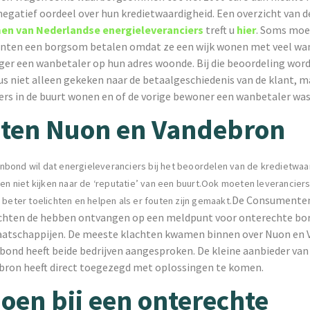
negatief oordeel over hun kredietwaardigheid. Een overzicht van 
n van Nederlandse energieleveranciers
treft u
hier
. Soms mo
anten een borgsom betalen omdat ze een wijk wonen met veel wa
ger een wanbetaler op hun adres woonde. Bij die beoordeling wor
s niet alleen gekeken naar de betaalgeschiedenis van de klant, m
ers in de buurt wonen en of de vorige bewoner een wanbetaler was
ten Nuon en Vandebron
ond wil dat energieleveranciers bij het beoordelen van de kredietwaa
ten niet kijken naar de ‘reputatie’ van een buurt.Ook moeten leverancier
De Consumente
 beter toelichten en helpen als er fouten zijn gemaakt.
achten de hebben ontvangen op een meldpunt voor onterechte 
atschappijen. De meeste klachten kwamen binnen over Nuon en 
nd heeft beide bedrijven aangesproken. De kleine aanbieder va
ron heeft direct toegezegd met oplossingen te komen.
oen bij een onterechte