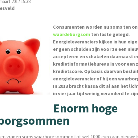
maart 2017 15:38
esveld
Consumenten worden nu soms ten on
waardeborgsom
ten laste gelegd.
Energieleveranciers kijken in hun eig
er geen schulden zijn voor ze een nie
accepteren en schakelen daarnaast e
kredietinformatiebureau in voor ee
kredietscore. Op basis daarvan beslui
energieleverancier of hij een waarbo
In 2013 bracht kassa dit al aan het licht
in vier jaar tijd weinig veranderd te zij
Enorm hoge
borgsommen
ven vragen soms waarborgsommen tot wel 1000 euro aan nieuwe 