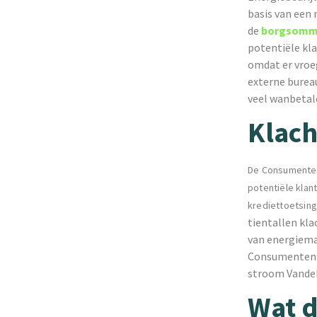
basis van een 
de
borgsomme
potentiële kl
omdat er vroe
externe bureau
veel wanbetal
Klach
De Consumentenb
potentiële klan
krediettoetsing
tientallen kl
van energiema
Consumentenbo
stroom Vandeb
Wat d