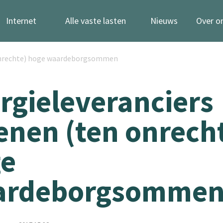
Internet
Alle vaste lasten
Nieuws
Over o
 onrechte) hoge waardeborgsommen
rgieleveranciers
enen (ten onrech
e
ardeborgsomme