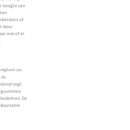
de hoogte van
eten
nbetalers of
dt door
aar ook of er
.
rdigheid van
s de
nbond zegt
borgsommen
Vandebron. De
n duurzame