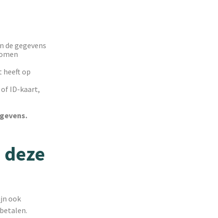
n de gegevens
ekomen
t heeft op
of ID-kaart,
egevens.
u deze
ijn ook
 betalen.