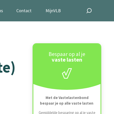
ns
Contact
MijnVLB
Bespaar op al je
vaste lasten
te)
n
Met de Vastelastenbond
bespaar je op alle vaste lasten
Gemiddelde besparing op al je vaste