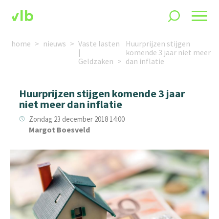
home
nieuws
Vaste lasten
Huurprijzen stijgen
|
komende 3 jaar niet meer
Geldzaken
dan inflatie
Huurprijzen stijgen komende 3 jaar
niet meer dan inflatie
Zondag 23 december 2018 14:00
Margot Boesveld