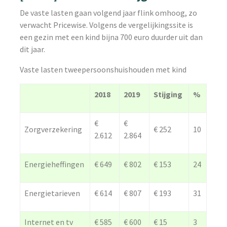
De vaste lasten gaan volgend jaar flink omhoog, zo
verwacht Pricewise. Volgens de vergelijkingssite is
een gezin met een kind bijna 700 euro duurder uit dan
dit jaar.
Vaste lasten tweepersoonshuishouden met kind
2018
2019
Stijging
%
€
€
Zorgverzekering
€ 252
10
2.612
2.864
Energieheffingen
€ 649
€ 802
€ 153
24
Energietarieven
€ 614
€ 807
€ 193
31
Internet en tv
€ 585
€ 600
€ 15
3